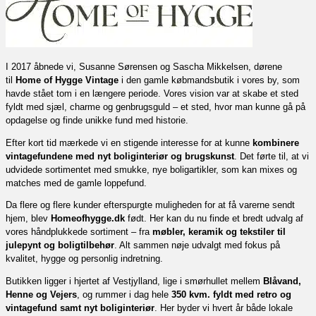
I 2017 åbnede vi, Susanne Sørensen og Sascha Mikkelsen, dørene
til
Home of Hygge Vintage
i den gamle købmandsbutik i vores by, som
havde stået tom i en længere periode. Vores vision var at skabe et sted
fyldt med sjæl, charme og genbrugsguld – et sted, hvor man kunne gå på
opdagelse og finde unikke fund med historie.
Efter kort tid mærkede vi en stigende interesse for at kunne
kombinere
vintagefundene med nyt boliginteriør og brugskunst
. Det førte til, at vi
udvidede sortimentet med smukke, nye boligartikler, som kan mixes og
matches med de gamle loppefund.
Da flere og flere kunder efterspurgte muligheden for at få varerne sendt
hjem, blev
Homeofhygge.dk
født. Her kan du nu finde et bredt udvalg af
vores håndplukkede sortiment – fra
møbler, keramik og tekstiler til
julepynt og boligtilbehør
. Alt sammen nøje udvalgt med fokus på
kvalitet, hygge og personlig indretning.
Butikken ligger i hjertet af Vestjylland, lige i smørhullet mellem
Blåvand,
Henne og Vejers
, og rummer i dag hele
350 kvm. fyldt med retro og
vintagefund samt nyt boliginteriør
. Her byder vi hvert år både lokale