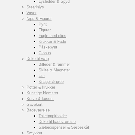
Lysholder & Spyd
Stearinlys
Vaser
Nips & Figurer
Pynt
Figurer
Fugle med clips
Krukker & Fade
Påskepynt
Globus
Deko til væg
Billeder & rammer
Skilte & Magneter
Ure
Knager & greb
Potter & krukker
Kunstige blomster
Kurve & kasser
Gavekort
Badeværelse
Toiletpapirholder
Deko til badeværelse
Sæbedispenser & Sæbeskål
Smykker