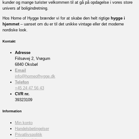
kunder og mange turister velkommen til at gå på opdagelse i vores store
univers af boligindretning.
Hos Home of Hygge brænder vi for at skabe den helt rigtige
hygge i
hjemmet
– uanset om du er til det unikke vintage eller det moderne
nordiske look.
Kontakt
Adresse
Fiilsøvej 2, Vrøgum
6840 Oksbøl
Email
info@homeofhygge.dk
Telefon
+45 24 47 56 43
CVR nr.
39323109
Information
Min konto
Handelsbetingelser
Privatlivspolitik