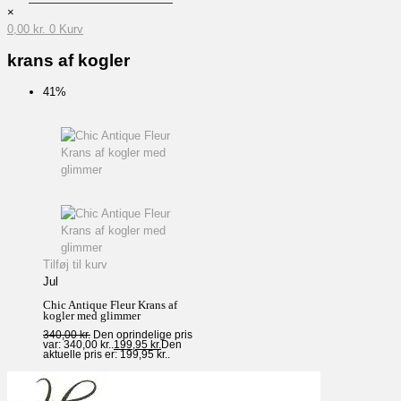
×
0,00
kr.
0
Kurv
krans af kogler
41%
Tilføj til kurv
Jul
Chic Antique Fleur Krans af
kogler med glimmer
340,00
kr.
Den oprindelige pris
var: 340,00 kr..
199,95
kr.
Den
aktuelle pris er: 199,95 kr..