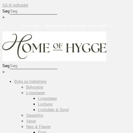
Gå til indholdet
Søg
×
Fri fragt i Danmark ved køb over 599 kr.
Søg
×
Bolig og Indretning
Belysning
Lysestager
Lysestager
Lyshuse
Lysholder & Spyd
Stearinlys
Vaser
Nips & Figurer
Pynt