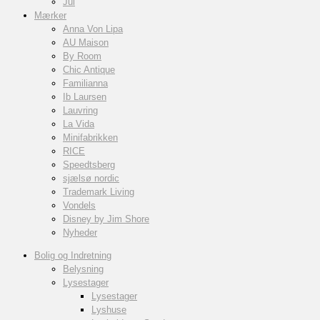
Jul
Mærker
Anna Von Lipa
AU Maison
By Room
Chic Antique
Familianna
Ib Laursen
Lauvring
La Vida
Minifabrikken
RICE
Speedtsberg
sjælsø nordic
Trademark Living
Vondels
Disney by Jim Shore
Nyheder
Bolig og Indretning
Belysning
Lysestager
Lysestager
Lyshuse