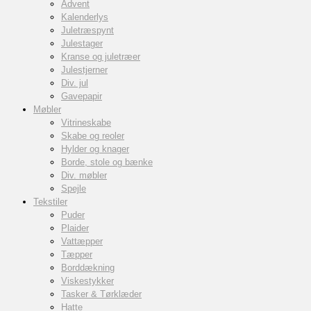
Advent
Kalenderlys
Juletræspynt
Julestager
Kranse og juletræer
Julestjerner
Div. jul
Gavepapir
Møbler
Vitrineskabe
Skabe og reoler
Hylder og knager
Borde, stole og bænke
Div. møbler
Spejle
Tekstiler
Puder
Plaider
Vattæpper
Tæpper
Borddækning
Viskestykker
Tasker & Tørklæder
Hatte