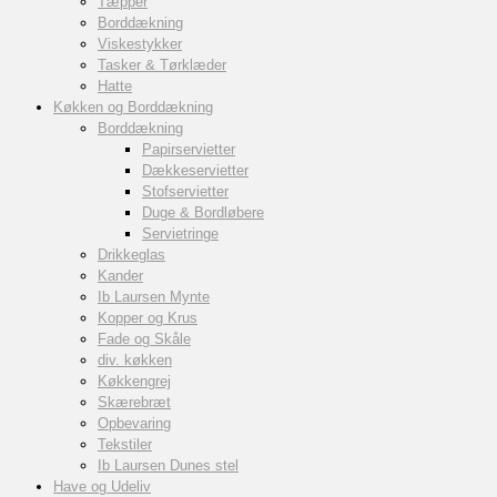
Tæpper
Borddækning
Viskestykker
Tasker & Tørklæder
Hatte
Køkken og Borddækning
Borddækning
Papirservietter
Dækkeservietter
Stofservietter
Duge & Bordløbere
Servietringe
Drikkeglas
Kander
Ib Laursen Mynte
Kopper og Krus
Fade og Skåle
div. køkken
Køkkengrej
Skærebræt
Opbevaring
Tekstiler
Ib Laursen Dunes stel
Have og Udeliv