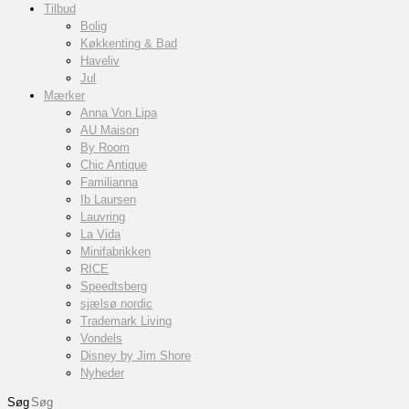
Tilbud
Bolig
Køkkenting & Bad
Haveliv
Jul
Mærker
Anna Von Lipa
AU Maison
By Room
Chic Antique
Familianna
Ib Laursen
Lauvring
La Vida
Minifabrikken
RICE
Speedtsberg
sjælsø nordic
Trademark Living
Vondels
Disney by Jim Shore
Nyheder
Søg