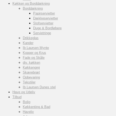
Køkken og Borddækning
Borddækning
Papirservietter
Dækkeservietter
Stofservietter
Duge & Bordløbere
Servietringe
Drikkeglas
Kander
Ib Laursen Mynte
Kopper og Krus
Fade og Skåle
div. køkken
Køkkengrej
Skærebræt
Opbevaring
Tekstiler
Ib Laursen Dunes stel
Have og Udeliv
Tilbud
Bolig
Køkkenting & Bad
Haveliv