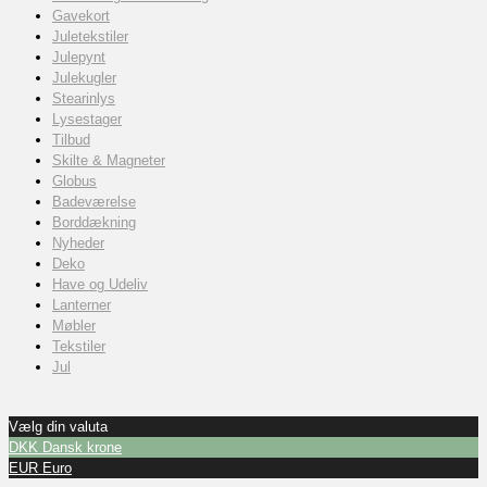
Gavekort
Juletekstiler
Julepynt
Julekugler
Stearinlys
Lysestager
Tilbud
Skilte & Magneter
Globus
Badeværelse
Borddækning
Nyheder
Deko
Have og Udeliv
Lanterner
Møbler
Tekstiler
Jul
Vælg din valuta
DKK
Dansk krone
EUR
Euro