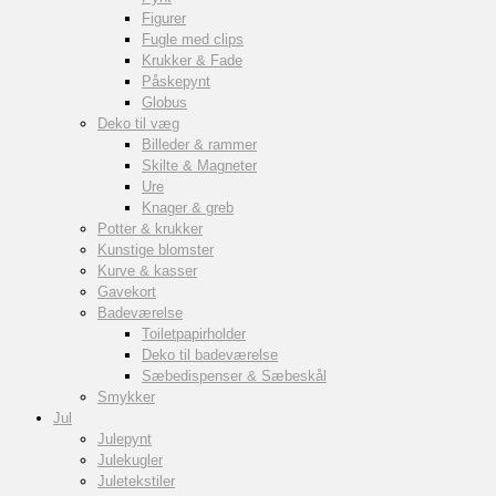
Figurer
Fugle med clips
Krukker & Fade
Påskepynt
Globus
Deko til væg
Billeder & rammer
Skilte & Magneter
Ure
Knager & greb
Potter & krukker
Kunstige blomster
Kurve & kasser
Gavekort
Badeværelse
Toiletpapirholder
Deko til badeværelse
Sæbedispenser & Sæbeskål
Smykker
Jul
Julepynt
Julekugler
Juletekstiler