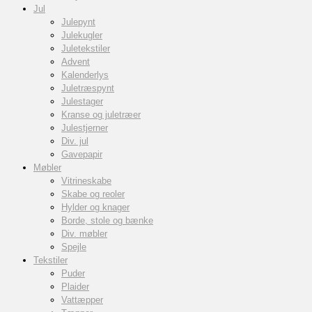
Jul
Julepynt
Julekugler
Juletekstiler
Advent
Kalenderlys
Juletræspynt
Julestager
Kranse og juletræer
Julestjerner
Div. jul
Gavepapir
Møbler
Vitrineskabe
Skabe og reoler
Hylder og knager
Borde, stole og bænke
Div. møbler
Spejle
Tekstiler
Puder
Plaider
Vattæpper