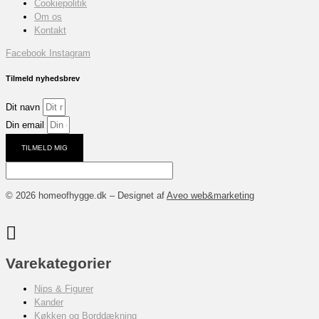
Cookiepolitik
Om os
Kontakt
Facebook
Instagram
Tilmeld nyhedsbrev
Dit navn
Din email
TILMELD MIG
© 2026 homeofhygge.dk – Designet af
Aveo web&marketing
Varekategorier
Nips & Figurer
Kander
Køkken og Borddækning