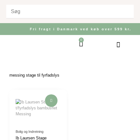
Gå
til
indholdet
Fri fragt i Danmark ved køb over 599 kr.
0
Kurv
Bolig og Indretnin
Køkken og Bordd
Have og Udeliv
messing stage til fyrfadslys
Bolig og Indretning
Ib Laursen Stage