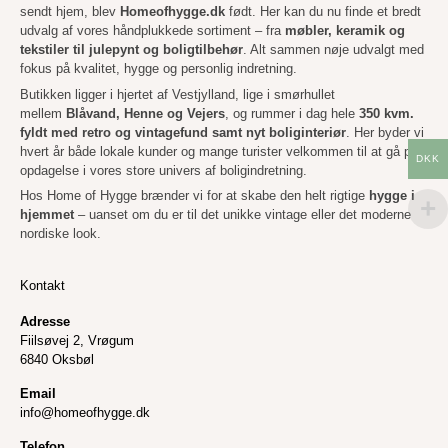
sendt hjem, blev
Homeofhygge.dk
født. Her kan du nu finde et bredt
udvalg af vores håndplukkede sortiment – fra
møbler, keramik og
tekstiler til julepynt og boligtilbehør
. Alt sammen nøje udvalgt med
fokus på kvalitet, hygge og personlig indretning.
Butikken ligger i hjertet af Vestjylland, lige i smørhullet
mellem
Blåvand, Henne og Vejers
, og rummer i dag hele
350 kvm.
fyldt med retro og vintagefund samt nyt boliginteriør
. Her byder vi
hvert år både lokale kunder og mange turister velkommen til at gå på
DKK
opdagelse i vores store univers af boligindretning.
Hos Home of Hygge brænder vi for at skabe den helt rigtige
hygge i
hjemmet
– uanset om du er til det unikke vintage eller det moderne
nordiske look.
Kontakt
Adresse
Fiilsøvej 2, Vrøgum
6840 Oksbøl
Email
info@homeofhygge.dk
Telefon