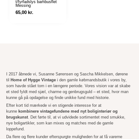
t/fyrfadslys bambusflet
Messing
65,00
kr.
I 2017 åbnede vi, Susanne Sørensen og Sascha Mikkelsen, dørene
til
Home of Hygge Vintage
i den gamle købmandsbutik i vores by,
som havde stået tom i en længere periode. Vores vision var at skabe
et sted fyldt med sjæl, charme og genbrugsguld – et sted, hvor man
kunne gå på opdagelse og finde unikke fund med historie.
Efter kort tid mærkede vi en stigende interesse for at
kunne
kombinere vintagefundene med nyt boliginteriør og
brugskunst
. Det førte til, at vi udvidede sortimentet med smukke,
nye boligartikler, som kan mixes og matches med de gamle
loppefund.
Da flere og flere kunder efterspurgte muligheden for at få varerne