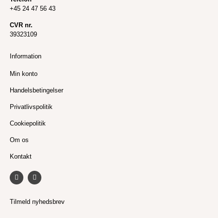
+45 24 47 56 43
CVR nr.
39323109
Information
Min konto
Handelsbetingelser
Privatlivspolitik
Cookiepolitik
Om os
Kontakt
F
I
a
n
c
s
e
t
b
a
Tilmeld nyhedsbrev
o
g
o
r