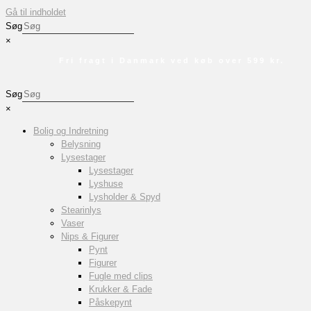
Gå til indholdet
Søg
×
Fri fragt i Danmark ved køb over 599 kr.
Søg
×
Bolig og Indretning
Belysning
Lysestager
Lysestager
Lyshuse
Lysholder & Spyd
Stearinlys
Vaser
Nips & Figurer
Pynt
Figurer
Fugle med clips
Krukker & Fade
Påskepynt