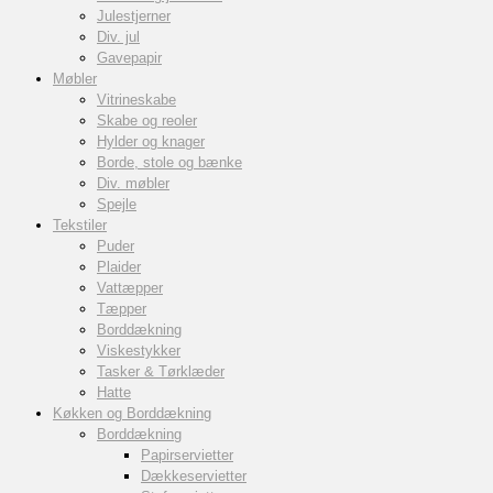
Julestjerner
Div. jul
Gavepapir
Møbler
Vitrineskabe
Skabe og reoler
Hylder og knager
Borde, stole og bænke
Div. møbler
Spejle
Tekstiler
Puder
Plaider
Vattæpper
Tæpper
Borddækning
Viskestykker
Tasker & Tørklæder
Hatte
Køkken og Borddækning
Borddækning
Papirservietter
Dækkeservietter