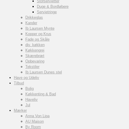
Stofservietter
Duge & Bordløbere
Servietringe
Drikkeglas
Kander
Ib Laursen Mynte
Kopper og Krus
Fade og Skåle
div. køkken
Køkkengrej
Skærebræt
Opbevaring
Tekstiler
Ib Laursen Dunes stel
Have og Udeliv
Tilbud
Bolig
Køkkenting & Bad
Haveliv
Jul
Mærker
Anna Von Lipa
AU Maison
By Room