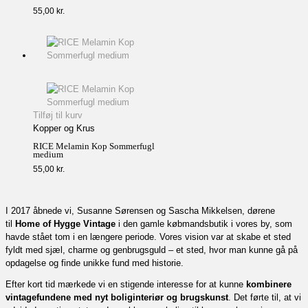
55,00
kr.
Tilføj til kurv
Kopper og Krus
RICE Melamin Kop Sommerfugl
medium
55,00
kr.
I 2017 åbnede vi, Susanne Sørensen og Sascha Mikkelsen, dørene
til
Home of Hygge Vintage
i den gamle købmandsbutik i vores by, som
havde stået tom i en længere periode. Vores vision var at skabe et sted
fyldt med sjæl, charme og genbrugsguld – et sted, hvor man kunne gå på
opdagelse og finde unikke fund med historie.
Efter kort tid mærkede vi en stigende interesse for at kunne
kombinere
vintagefundene med nyt boliginteriør og brugskunst
. Det førte til, at vi