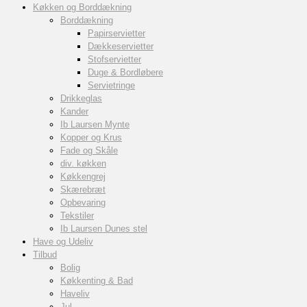
Køkken og Borddækning
Borddækning
Papirservietter
Dækkeservietter
Stofservietter
Duge & Bordløbere
Servietringe
Drikkeglas
Kander
Ib Laursen Mynte
Kopper og Krus
Fade og Skåle
div. køkken
Køkkengrej
Skærebræt
Opbevaring
Tekstiler
Ib Laursen Dunes stel
Have og Udeliv
Tilbud
Bolig
Køkkenting & Bad
Haveliv
Jul