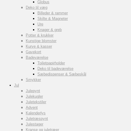
Globus
Deko til væg
Billeder & rammer
Skilte & Magneter
Ure
Knager & greb
Potter & krukker
Kunstige blomster
Kurve & kasser
Gavekort
Badeværelse
Toiletpapirholder
Deko til badeværelse
Sæbedispenser & Sæbeskål
Smykker
Jul
Julepynt
Julekugler
Juletekstiler
Advent
Kalenderlys
Juletræspynt
Julestager
Kranse og juletræer