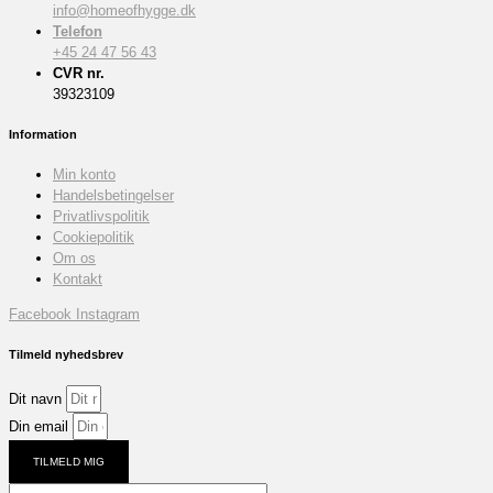
info@homeofhygge.dk
Telefon
+45 24 47 56 43
CVR nr.
39323109
Information
Min konto
Handelsbetingelser
Privatlivspolitik
Cookiepolitik
Om os
Kontakt
Facebook
Instagram
Tilmeld nyhedsbrev
Dit navn
Din email
TILMELD MIG