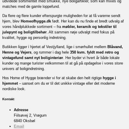
udvidede sortimentet med smukke, nye boligartikler, som kan mixes og
matches med de gamle loppefund.
Da flere og flere kunder efterspurgte muligheden for at få varerne sendt
hjem, blev
Homeofhygge.dk
født. Her kan du nu finde et bredt udvalg af
vores håndplukkede sortiment – fra
møbler, keramik og tekstiler til
julepynt og boligtilbehør
. Alt sammen nøje udvalgt med fokus på
kvalitet, hygge og personlig indretning.
Butikken ligger i hjertet af Vestjylland, lige i smørhullet mellem
Blåvand,
Henne og Vejers
, og rummer i dag hele
350 kvm. fyldt med retro og
vintagefund samt nyt boliginteriør
. Her byder vi hvert år både lokale
kunder og mange turister velkommen til at gå på opdagelse i vores store
univers af boligindretning.
Hos Home of Hygge brænder vi for at skabe den helt rigtige
hygge i
hjemmet
– uanset om du er til det unikke vintage eller det moderne
nordiske look.
Kontakt
Adresse
Fiilsøvej 2, Vrøgum
6840 Oksbøl
Email