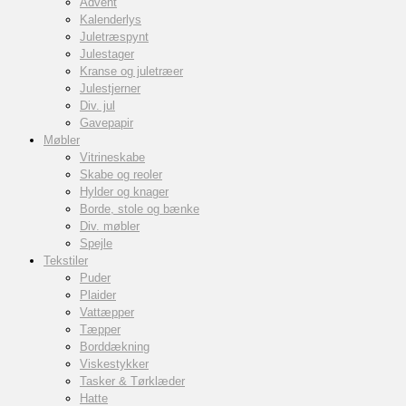
Advent
Kalenderlys
Juletræspynt
Julestager
Kranse og juletræer
Julestjerner
Div. jul
Gavepapir
Møbler
Vitrineskabe
Skabe og reoler
Hylder og knager
Borde, stole og bænke
Div. møbler
Spejle
Tekstiler
Puder
Plaider
Vattæpper
Tæpper
Borddækning
Viskestykker
Tasker & Tørklæder
Hatte