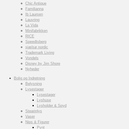
Chic Antique
Familianna
Ib Laursen
Lauvring
La Vida
Minifabrikken
RICE
Speedtsberg
sjælsø nordic
Trademark Living
Vondels
Disney by Jim Shore
Nyheder
Bolig og Indretning
Belysning
Lysestager
Lysestager
Lyshuse
Lysholder & Spyd
Stearinlys
Vaser
Nips & Figurer
Pynt