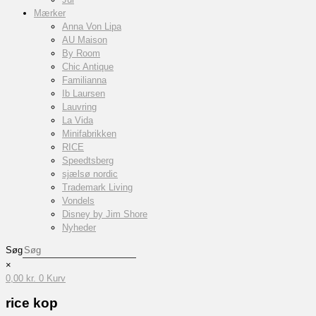
Mærker
Anna Von Lipa
AU Maison
By Room
Chic Antique
Familianna
Ib Laursen
Lauvring
La Vida
Minifabrikken
RICE
Speedtsberg
sjælsø nordic
Trademark Living
Vondels
Disney by Jim Shore
Nyheder
Søg
×
0,00
kr.
0
Kurv
rice kop