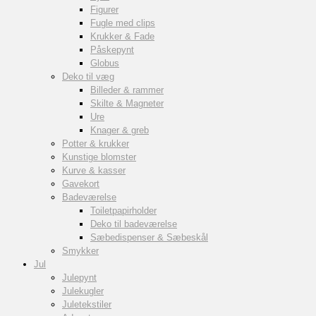
Figurer
Fugle med clips
Krukker & Fade
Påskepynt
Globus
Deko til væg
Billeder & rammer
Skilte & Magneter
Ure
Knager & greb
Potter & krukker
Kunstige blomster
Kurve & kasser
Gavekort
Badeværelse
Toiletpapirholder
Deko til badeværelse
Sæbedispenser & Sæbeskål
Smykker
Jul
Julepynt
Julekugler
Juletekstiler