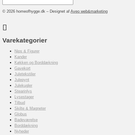
© 2026 homeofhygge.dk – Designet af
Aveo web&marketing
Varekategorier
Nips & Figurer
Kander
Køkken og Borddækning
Gavekort
Juletekstiler
Julepynt
Julekugler
Stearinlys
Lysestager
Tilbud
Skilte & Magneter
Globus
Badeværelse
Borddækning
Nyheder