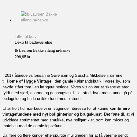
Tilføj til kurv
Deko til badeværelse
Ib Laursen Bakke aflang m/hanke
299,95
kr.
I 2017 åbnede vi, Susanne Sørensen og Sascha Mikkelsen, dørene
til
Home of Hygge Vintage
i den gamle købmandsbutik i vores by, som
havde stået tom i en længere periode. Vores vision var at skabe et sted
fyldt med sjæl, charme og genbrugsguld – et sted, hvor man kunne gå på
opdagelse og finde unikke fund med historie.
Efter kort tid mærkede vi en stigende interesse for at kunne
kombinere
vintagefundene med nyt boliginteriør og brugskunst
. Det førte til, at vi
udvidede sortimentet med smukke, nye boligartikler, som kan mixes og
matches med de gamle loppefund.
Da flere og flere kunder efterspurgte muligheden for at få varerne sendt