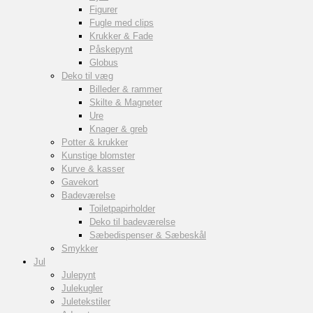
Figurer
Fugle med clips
Krukker & Fade
Påskepynt
Globus
Deko til væg
Billeder & rammer
Skilte & Magneter
Ure
Knager & greb
Potter & krukker
Kunstige blomster
Kurve & kasser
Gavekort
Badeværelse
Toiletpapirholder
Deko til badeværelse
Sæbedispenser & Sæbeskål
Smykker
Jul
Julepynt
Julekugler
Juletekstiler