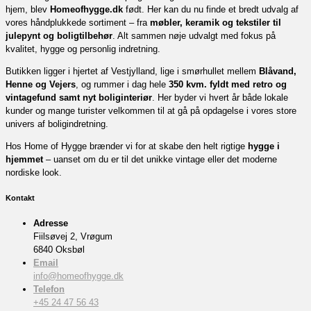
hjem, blev
Homeofhygge.dk
født. Her kan du nu finde et bredt udvalg af
vores håndplukkede sortiment – fra
møbler, keramik og tekstiler til
julepynt og boligtilbehør
. Alt sammen nøje udvalgt med fokus på
kvalitet, hygge og personlig indretning.
Butikken ligger i hjertet af Vestjylland, lige i smørhullet mellem
Blåvand,
Henne og Vejers
, og rummer i dag hele
350 kvm. fyldt med retro og
vintagefund samt nyt boliginteriør
. Her byder vi hvert år både lokale
kunder og mange turister velkommen til at gå på opdagelse i vores store
univers af boligindretning.
Hos Home of Hygge brænder vi for at skabe den helt rigtige
hygge i
hjemmet
– uanset om du er til det unikke vintage eller det moderne
nordiske look.
Kontakt
Adresse
Fiilsøvej 2, Vrøgum
6840 Oksbøl
Email
info@homeofhygge.dk
Telefon
+45 24 47 56 43