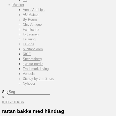
Mærker
Anna Von Lipa
AU Maison
By Room
Chic Antique
Familianna
Ib Laursen
Lauvring
La Vida
Minifabrikken
RICE
Speedtsberg
sjælsø nordic
Trademark Living
Vondels
Disney by Jim Shore
Nyheder
Søg
×
0,00
kr.
0
Kurv
rattan bakke med håndtag