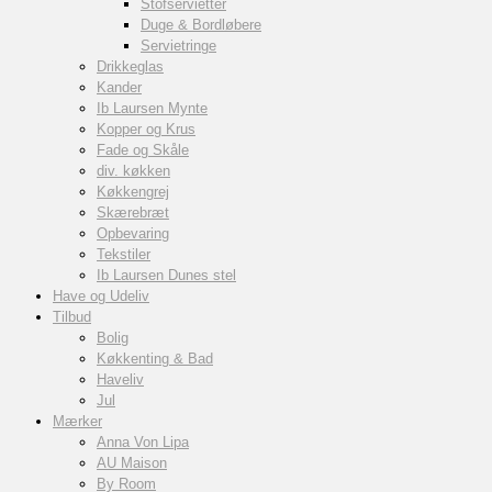
Stofservietter
Duge & Bordløbere
Servietringe
Drikkeglas
Kander
Ib Laursen Mynte
Kopper og Krus
Fade og Skåle
div. køkken
Køkkengrej
Skærebræt
Opbevaring
Tekstiler
Ib Laursen Dunes stel
Have og Udeliv
Tilbud
Bolig
Køkkenting & Bad
Haveliv
Jul
Mærker
Anna Von Lipa
AU Maison
By Room