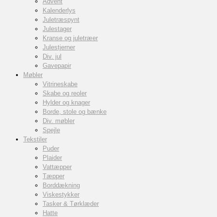
Advent
Kalenderlys
Juletræspynt
Julestager
Kranse og juletræer
Julestjerner
Div. jul
Gavepapir
Møbler
Vitrineskabe
Skabe og reoler
Hylder og knager
Borde, stole og bænke
Div. møbler
Spejle
Tekstiler
Puder
Plaider
Vattæpper
Tæpper
Borddækning
Viskestykker
Tasker & Tørklæder
Hatte