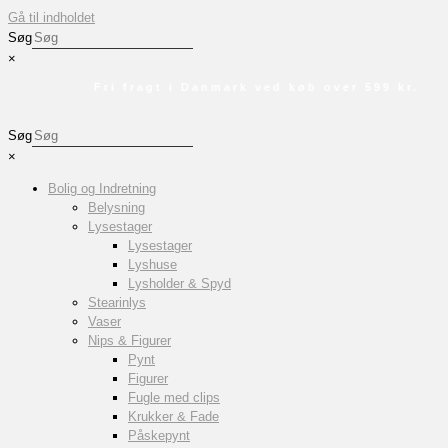
Gå til indholdet
Søg
×
Fri fragt i Danmark ved køb over 599 kr.
Søg
×
Bolig og Indretning
Belysning
Lysestager
Lysestager
Lyshuse
Lysholder & Spyd
Stearinlys
Vaser
Nips & Figurer
Pynt
Figurer
Fugle med clips
Krukker & Fade
Påskepynt