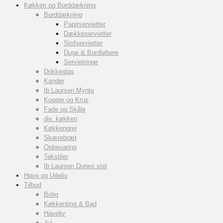
Køkken og Borddækning
Borddækning
Papirservietter
Dækkeservietter
Stofservietter
Duge & Bordløbere
Servietringe
Drikkeglas
Kander
Ib Laursen Mynte
Kopper og Krus
Fade og Skåle
div. køkken
Køkkengrej
Skærebræt
Opbevaring
Tekstiler
Ib Laursen Dunes stel
Have og Udeliv
Tilbud
Bolig
Køkkenting & Bad
Haveliv
Jul