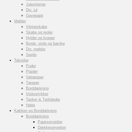
Julestjerner
Div. jul
Gavepapir
Møbler
Vitrineskabe
Skabe og reoler
Hylder og knager
Borde, stole og bænke
Div. møbler
Spejle
Tekstiler
Puder
Plaider
Vattæpper
Tæpper
Borddækning
Viskestykker
Tasker & Tørklæder
Hatte
Køkken og Borddækning
Borddækning
Papirservietter
Dækkeservietter