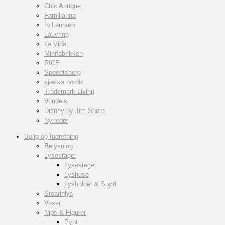
Chic Antique
Familianna
Ib Laursen
Lauvring
La Vida
Minifabrikken
RICE
Speedtsberg
sjælsø nordic
Trademark Living
Vondels
Disney by Jim Shore
Nyheder
Bolig og Indretning
Belysning
Lysestager
Lysestager
Lyshuse
Lysholder & Spyd
Stearinlys
Vaser
Nips & Figurer
Pynt