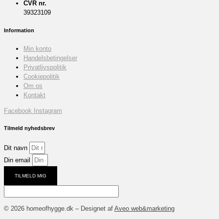
CVR nr.
39323109
Information
Min konto
Handelsbetingelser
Privatlivspolitik
Cookiepolitik
Om os
Kontakt
Facebook
Instagram
Tilmeld nyhedsbrev
Dit navn
Din email
TILMELD MIG
© 2026 homeofhygge.dk – Designet af
Aveo web&marketing