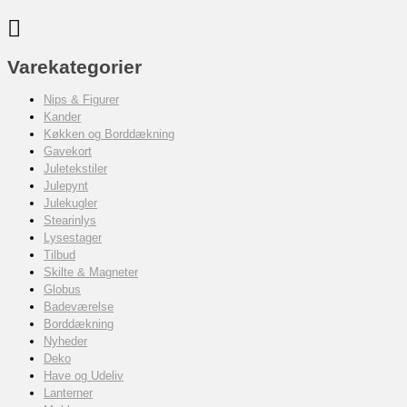
Varekategorier
Nips & Figurer
Kander
Køkken og Borddækning
Gavekort
Juletekstiler
Julepynt
Julekugler
Stearinlys
Lysestager
Tilbud
Skilte & Magneter
Globus
Badeværelse
Borddækning
Nyheder
Deko
Have og Udeliv
Lanterner