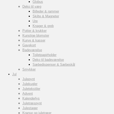
Globus
Deko til væg
Billeder & rammer
Skilte & Magneter
Ure
Knager & greb
Potter & krukker
Kunstige blomster
Kurve & kasser
Gavekort
Badeværelse
Toiletpapirholder
Deko til badeværelse
Sæbedispenser & Sæbeskål
Smykker
Jul
Julepynt
Julekugler
Juletekstiler
Advent
Kalenderlys
Juletræspynt
Julestager
Kranse og juletræer