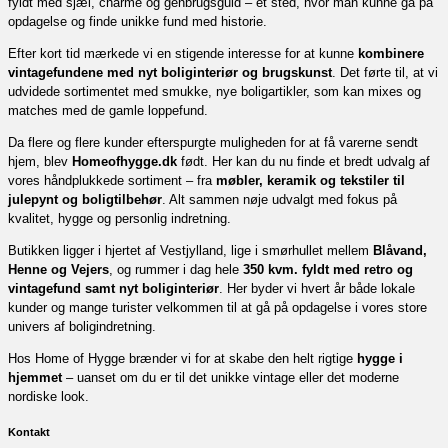
fyldt med sjæl, charme og genbrugsguld – et sted, hvor man kunne gå på
opdagelse og finde unikke fund med historie.
Efter kort tid mærkede vi en stigende interesse for at kunne
kombinere
vintagefundene med nyt boliginteriør og brugskunst
. Det førte til, at vi
udvidede sortimentet med smukke, nye boligartikler, som kan mixes og
matches med de gamle loppefund.
Da flere og flere kunder efterspurgte muligheden for at få varerne sendt
hjem, blev
Homeofhygge.dk
født. Her kan du nu finde et bredt udvalg af
vores håndplukkede sortiment – fra
møbler, keramik og tekstiler til
julepynt og boligtilbehør
. Alt sammen nøje udvalgt med fokus på
kvalitet, hygge og personlig indretning.
Butikken ligger i hjertet af Vestjylland, lige i smørhullet mellem
Blåvand,
Henne og Vejers
, og rummer i dag hele
350 kvm. fyldt med retro og
vintagefund samt nyt boliginteriør
. Her byder vi hvert år både lokale
kunder og mange turister velkommen til at gå på opdagelse i vores store
univers af boligindretning.
Hos Home of Hygge brænder vi for at skabe den helt rigtige
hygge i
hjemmet
– uanset om du er til det unikke vintage eller det moderne
nordiske look.
Kontakt