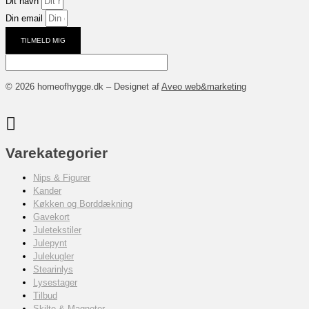
Dit navn
Din email
TILMELD MIG
© 2026 homeofhygge.dk – Designet af
Aveo web&marketing
Varekategorier
Nips & Figurer
Kander
Køkken og Borddækning
Gavekort
Juletekstiler
Julepynt
Julekugler
Stearinlys
Lysestager
Tilbud
Skilte & Magneter