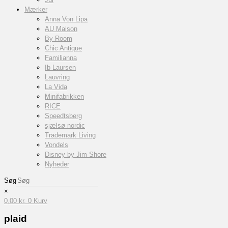
Mærker
Anna Von Lipa
AU Maison
By Room
Chic Antique
Familianna
Ib Laursen
Lauvring
La Vida
Minifabrikken
RICE
Speedtsberg
sjælsø nordic
Trademark Living
Vondels
Disney by Jim Shore
Nyheder
Søg
×
0,00
kr.
0
Kurv
plaid