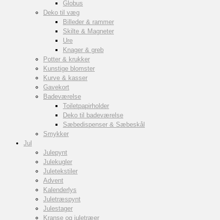
Globus
Deko til væg
Billeder & rammer
Skilte & Magneter
Ure
Knager & greb
Potter & krukker
Kunstige blomster
Kurve & kasser
Gavekort
Badeværelse
Toiletpapirholder
Deko til badeværelse
Sæbedispenser & Sæbeskål
Smykker
Jul
Julepynt
Julekugler
Juletekstiler
Advent
Kalenderlys
Juletræspynt
Julestager
Kranse og juletræer