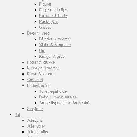
Figurer
Fugle med clips
Krukker & Fade
Påskepynt
Globus
Deko til væg
Billeder & rammer
Skilte & Magneter
Ure
Knager & greb
Potter & krukker
Kunstige blomster
Kurve & kasser
Gavekort
Badeværelse
Toiletpapirholder
Deko til badeværelse
Sæbedispenser & Sæbeskål
Smykker
Jul
Julepynt
Julekugler
Juletekstiler