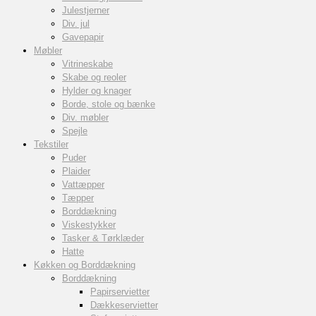
Julestjerner
Div. jul
Gavepapir
Møbler
Vitrineskabe
Skabe og reoler
Hylder og knager
Borde, stole og bænke
Div. møbler
Spejle
Tekstiler
Puder
Plaider
Vattæpper
Tæpper
Borddækning
Viskestykker
Tasker & Tørklæder
Hatte
Køkken og Borddækning
Borddækning
Papirservietter
Dækkeservietter