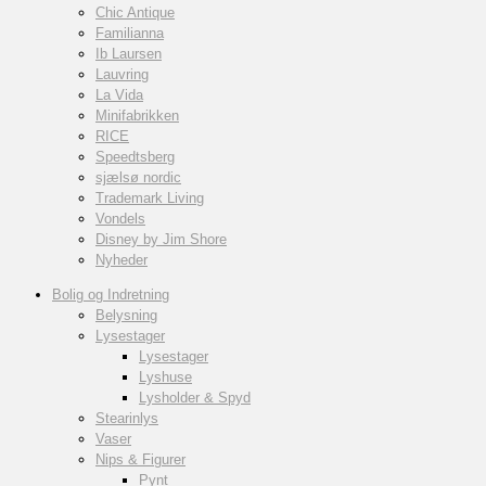
Chic Antique
Familianna
Ib Laursen
Lauvring
La Vida
Minifabrikken
RICE
Speedtsberg
sjælsø nordic
Trademark Living
Vondels
Disney by Jim Shore
Nyheder
Bolig og Indretning
Belysning
Lysestager
Lysestager
Lyshuse
Lysholder & Spyd
Stearinlys
Vaser
Nips & Figurer
Pynt