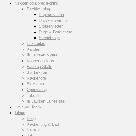
Køkken og Borddækning
Borddækning
Papirservietter
Dækkeservietter
Stofservietter
Duge & Bordløbere
Servietringe
Drikkeglas
Kander
Ib Laursen Mynte
Kopper og Krus
Fade og Skåle
div. køkken
Køkkengrej
Skærebræt
Opbevaring
Tekstiler
Ib Laursen Dunes stel
Have og Udeliv
Tilbud
Bolig
Køkkenting & Bad
Haveliv
Jul