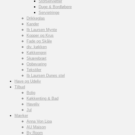
Stofservietter
Duge & Bordløbere
Servietringe
Drikkeglas
Kander
Ib Laursen Mynte
Kopper og Krus
Fade og Skåle
div. køkken
Køkkengrej
Skærebræt
Opbevaring
Tekstiler
Ib Laursen Dunes stel
Have og Udeliv
Tilbud
Bolig
Køkkenting & Bad
Haveliv
Jul
Mærker
Anna Von Lipa
AU Maison
By Room