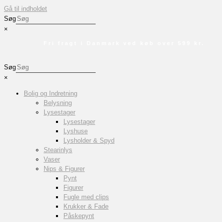
Gå til indholdet
Søg
×
Fri fragt i Danmark ved køb over 599 kr.
Søg
×
Bolig og Indretning
Belysning
Lysestager
Lysestager
Lyshuse
Lysholder & Spyd
Stearinlys
Vaser
Nips & Figurer
Pynt
Figurer
Fugle med clips
Krukker & Fade
Påskepynt