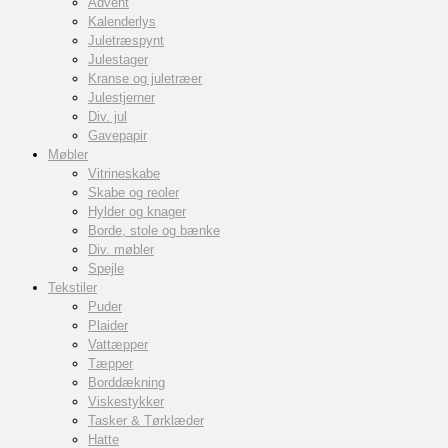
Advent
Kalenderlys
Juletræspynt
Julestager
Kranse og juletræer
Julestjerner
Div. jul
Gavepapir
Møbler
Vitrineskabe
Skabe og reoler
Hylder og knager
Borde, stole og bænke
Div. møbler
Spejle
Tekstiler
Puder
Plaider
Vattæpper
Tæpper
Borddækning
Viskestykker
Tasker & Tørklæder
Hatte