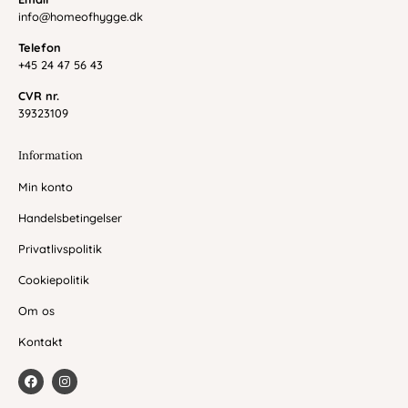
info@homeofhygge.dk
Telefon
+45 24 47 56 43
CVR nr.
39323109
Information
Min konto
Handelsbetingelser
Privatlivspolitik
Cookiepolitik
Om os
Kontakt
F
I
a
n
c
s