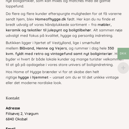
nye boligartikler, som kan mixes og matches med de gamle
loppefund.
Da flere og flere kunder efterspurgte muligheden for at få varerne
sendt hjem, blev
Homeofhygge.dk
født. Her kan du nu finde et
bredt udvalg af vores håndplukkede sortiment – fra
møbler,
keramik og tekstiler til julepynt og boligtilbehør
. Alt sammen nøje
udvalgt med fokus på kvalitet, hygge og personlig indretning.
Butikken ligger i hjertet af Vestjylland, lige i smørhullet
mellem
Blåvand, Henne og Vejers
, og rummer i dag hele
350
kvm. fyldt med retro og vintagefund samt nyt boliginteriør
. Her
DKK
byder vi hvert år både lokale kunder og mange turister velkommen
til at gå på opdagelse i vores store univers af boligindretning.
Hos Home of Hygge brænder vi for at skabe den helt
rigtige
hygge i hjemmet
– uanset om du er til det unikke vintage
eller det moderne nordiske look.
Kontakt
Adresse
Fiilsøvej 2, Vrøgum
6840 Oksbøl
Email