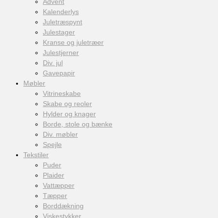
Advent
Kalenderlys
Juletræspynt
Julestager
Kranse og juletræer
Julestjerner
Div. jul
Gavepapir
Møbler
Vitrineskabe
Skabe og reoler
Hylder og knager
Borde, stole og bænke
Div. møbler
Spejle
Tekstiler
Puder
Plaider
Vattæpper
Tæpper
Borddækning
Viskestykker