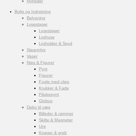
Nyheder
Bolig og Indretning
Belysning
Lysestager
Lysestager
Lyshuse
Lysholder & Spyd
Stearinlys
Vaser
Nips & Figurer
Pynt
Figurer
Fugle med clips
Krukker & Fade
Påskepynt
Globus
Deko til væg
Billeder & rammer
Skilte & Magneter
Ure
Knager & greb