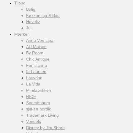
Tilbud
Bolig
Køkkenting & Bad
Haveliv
Jul
Mærker
Anna Von Lipa
AU Maison
By Room
Chic Antique
Familianna
Ib Laursen
Lauvring
La Vida
Minifabrikken
RICE
Speedtsberg
sjælsø nordic
Trademark Living
Vondels
Disney by Jim Shore