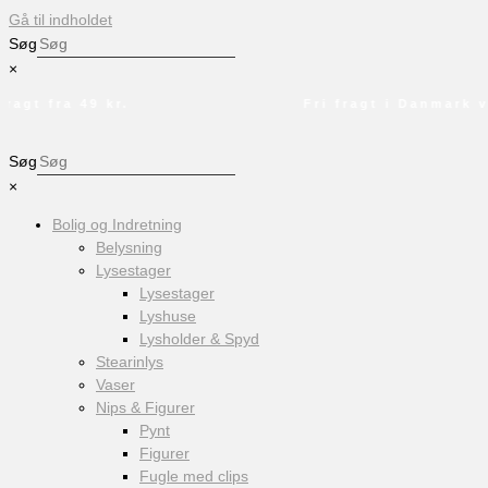
Gå til indholdet
Søg
×
gt fra 49 kr.
Fri fragt i Danmark ved
Søg
×
Bolig og Indretning
Belysning
Lysestager
Lysestager
Lyshuse
Lysholder & Spyd
Stearinlys
Vaser
Nips & Figurer
Pynt
Figurer
Fugle med clips