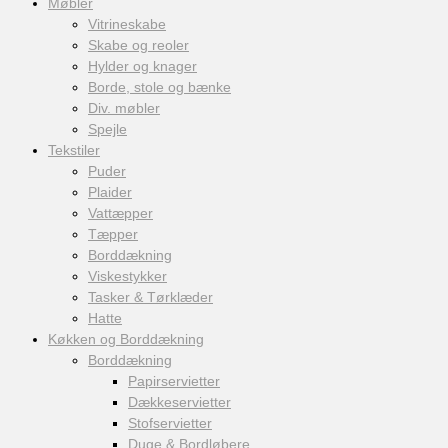
Møbler
Vitrineskabe
Skabe og reoler
Hylder og knager
Borde, stole og bænke
Div. møbler
Spejle
Tekstiler
Puder
Plaider
Vattæpper
Tæpper
Borddækning
Viskestykker
Tasker & Tørklæder
Hatte
Køkken og Borddækning
Borddækning
Papirservietter
Dækkeservietter
Stofservietter
Duge & Bordløbere