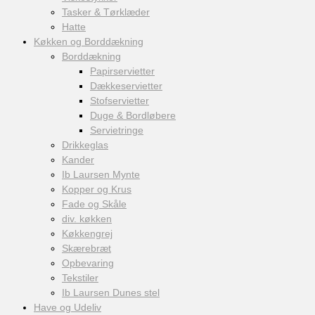
Tasker & Tørklæder
Hatte
Køkken og Borddækning
Borddækning
Papirservietter
Dækkeservietter
Stofservietter
Duge & Bordløbere
Servietringe
Drikkeglas
Kander
Ib Laursen Mynte
Kopper og Krus
Fade og Skåle
div. køkken
Køkkengrej
Skærebræt
Opbevaring
Tekstiler
Ib Laursen Dunes stel
Have og Udeliv