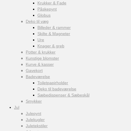
Krukker & Fade
Påskepynt
Globus
Deko til væg
Billeder & rammer
Skilte & Magneter
Ure
Knager & greb
Potter & krukker
Kunstige blomster
Kurve & kasser
Gavekort
Badeværelse
Toiletpapirholder
Deko til badeværelse
Sæbedispenser & Sæbeskål
Smykker
Jul
Julepynt
Julekugler
Juletekstiler