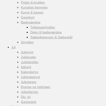
Potter & krukker
Kunstige blomster
Kurve & kasser
Gavekort
Badeværelse
Toiletpapirholder
Deko til badeværelse
Sæbedispenser & Sæbeskål
Smykker
Jul
Julepynt
Julekugler
Juletekstiler
Advent
Kalenderlys
Juletræspynt
Julestager
Kranse og juletræer
Julestjerner
Div. jul
Gavepapir