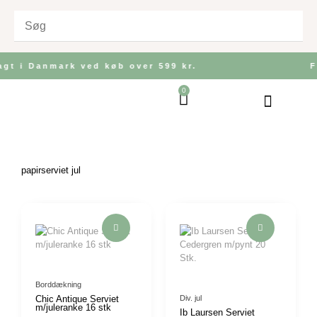
Gå
til
indholdet
agt i Danmark ved køb over 599 kr.
F
0
Kurv
Bolig og Indretnin
Køkken og Bordd
Have og Udeliv
papirserviet jul
Borddækning
Chic Antique Serviet
Div. jul
m/juleranke 16 stk
Ib Laursen Serviet