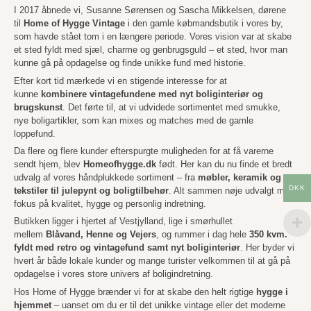
I 2017 åbnede vi, Susanne Sørensen og Sascha Mikkelsen, dørene
til
Home of Hygge Vintage
i den gamle købmandsbutik i vores by,
som havde stået tom i en længere periode. Vores vision var at skabe
et sted fyldt med sjæl, charme og genbrugsguld – et sted, hvor man
kunne gå på opdagelse og finde unikke fund med historie.
Efter kort tid mærkede vi en stigende interesse for at
kunne
kombinere vintagefundene med nyt boliginteriør og
brugskunst
. Det førte til, at vi udvidede sortimentet med smukke,
nye boligartikler, som kan mixes og matches med de gamle
loppefund.
Da flere og flere kunder efterspurgte muligheden for at få varerne
sendt hjem, blev
Homeofhygge.dk
født. Her kan du nu finde et bredt
udvalg af vores håndplukkede sortiment – fra
møbler, keramik og
DKK
tekstiler til julepynt og boligtilbehør
. Alt sammen nøje udvalgt med
fokus på kvalitet, hygge og personlig indretning.
Butikken ligger i hjertet af Vestjylland, lige i smørhullet
mellem
Blåvand, Henne og Vejers
, og rummer i dag hele
350 kvm.
fyldt med retro og vintagefund samt nyt boliginteriør
. Her byder vi
hvert år både lokale kunder og mange turister velkommen til at gå på
opdagelse i vores store univers af boligindretning.
Hos Home of Hygge brænder vi for at skabe den helt rigtige
hygge i
hjemmet
– uanset om du er til det unikke vintage eller det moderne