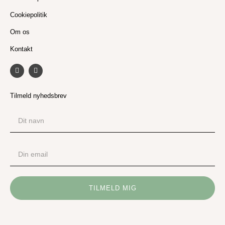
Cookiepolitik
Om os
Kontakt
F
I
a
n
c
s
e
t
b
a
Tilmeld nyhedsbrev
o
g
o
r
Dit
k
a
navn
m
Din
email
TILMELD MIG