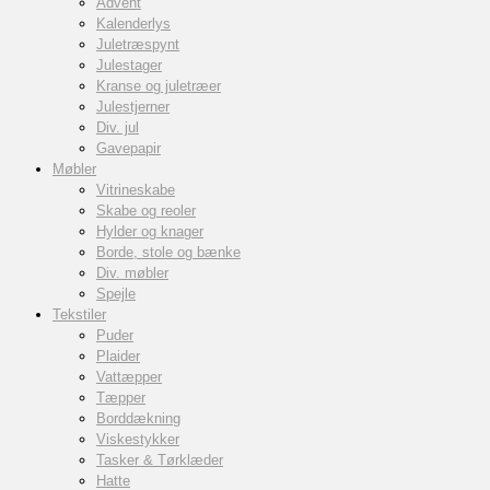
Advent
Kalenderlys
Juletræspynt
Julestager
Kranse og juletræer
Julestjerner
Div. jul
Gavepapir
Møbler
Vitrineskabe
Skabe og reoler
Hylder og knager
Borde, stole og bænke
Div. møbler
Spejle
Tekstiler
Puder
Plaider
Vattæpper
Tæpper
Borddækning
Viskestykker
Tasker & Tørklæder
Hatte