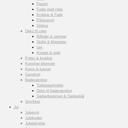
Figurer
Fugle med clips
Krukker & Fade
Påskepynt
Globus
Deko til væg
Billeder & rammer
Skilte & Magneter
Ure
Knager & greb
Potter & krukker
Kunstige blomster
Kurve & kasser
Gavekort
Badeværelse
Toiletpapirholder
Deko til badeværelse
Sæbedispenser & Sæbeskål
Smykker
Jul
Julepynt
Julekugler
Juletekstiler