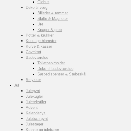
Globus
Deko til væg
Billeder & rammer
Skilte & Magneter
Ure
Knager & greb
Potter & krukker
Kunstige blomster
Kurve & kasser
Gavekort
Badeværelse
Toiletpapirholder
Deko til badeværelse
Sæbedispenser & Sæbeskål
Smykker
Jul
Julepynt
Julekugler
Juletekstiler
Advent
Kalenderlys
Juletræspynt
Julestager
Kranse og juletræer