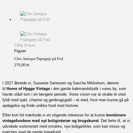
Tilføj til kurv
Figurer
Chic Antique Papegøje på Fod
275,00
kr.
I 2017 åbnede vi, Susanne Sørensen og Sascha Mikkelsen, dørene
til
Home of Hygge Vintage
i den gamle købmandsbutik i vores by, som
havde stået tom i en længere periode. Vores vision var at skabe et sted
fyldt med sjæl, charme og genbrugsguld – et sted, hvor man kunne gå på
opdagelse og finde unikke fund med historie.
Efter kort tid mærkede vi en stigende interesse for at kunne
kombinere
vintagefundene med nyt boliginteriør og brugskunst
. Det førte til, at vi
udvidede sortimentet med smukke, nye boligartikler, som kan mixes og
matches med de gamle loppefund.