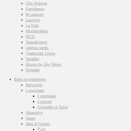
Chic Antique
Familianna
Ib Laursen
Lauvring
La Vida
Minifabrikken
RICE
Speedtsberg
sjælsø nordic
Trademark Living
Vondels
Disney by Jim Shore
Nyheder
Bolig og Indretning
Belysning
Lysestager
Lysestager
Lyshuse
Lysholder & Spyd
Stearinlys
Vaser
Nips & Figurer
Pynt