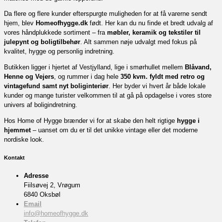
Da flere og flere kunder efterspurgte muligheden for at få varerne sendt
hjem, blev
Homeofhygge.dk
født. Her kan du nu finde et bredt udvalg af
vores håndplukkede sortiment – fra
møbler, keramik og tekstiler til
julepynt og boligtilbehør
. Alt sammen nøje udvalgt med fokus på
kvalitet, hygge og personlig indretning.
Butikken ligger i hjertet af Vestjylland, lige i smørhullet mellem
Blåvand,
Henne og Vejers
, og rummer i dag hele
350 kvm. fyldt med retro og
vintagefund samt nyt boliginteriør
. Her byder vi hvert år både lokale
kunder og mange turister velkommen til at gå på opdagelse i vores store
univers af boligindretning.
Hos Home of Hygge brænder vi for at skabe den helt rigtige
hygge i
hjemmet
– uanset om du er til det unikke vintage eller det moderne
nordiske look.
Kontakt
Adresse
Fiilsøvej 2, Vrøgum
6840 Oksbøl
Email
info@homeofhygge.dk