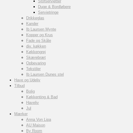
Stofservietter
Duge & Bordløbere
Servietringe
Drikkeglas
Kander
Ib Laursen Mynte
Kopper og Krus
Fade og Skåle
div. køkken
Køkkengrej
Skærebræt
Opbevaring
Tekstiler
Ib Laursen Dunes stel
Have og Udeliv
Tilbud
Bolig
Køkkenting & Bad
Haveliv
Jul
Mærker
Anna Von Lipa
AU Maison
By Room