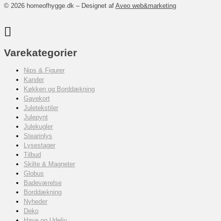
© 2026 homeofhygge.dk – Designet af
Aveo web&marketing
Varekategorier
Nips & Figurer
Kander
Køkken og Borddækning
Gavekort
Juletekstiler
Julepynt
Julekugler
Stearinlys
Lysestager
Tilbud
Skilte & Magneter
Globus
Badeværelse
Borddækning
Nyheder
Deko
Have og Udeliv