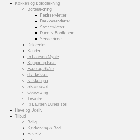
Køkken og Borddækning
Borddækning
Papirservietter
Dækkeservietter
Stofservietter
Duge & Bordløbere
Servietringe
Drikkeglas
Kander
Ib Laursen Mynte
Kopper og Krus
Fade og Skåle
div. køkken
Køkkengrej
Skærebræt
Opbevaring
Tekstiler
Ib Laursen Dunes stel
Have og Udeliv
Tilbud
Bolig
Køkkenting & Bad
Haveliv
Jul