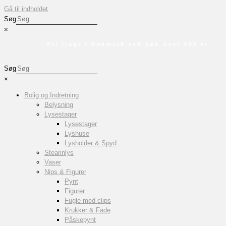
Gå til indholdet
Søg
×
Fri fragt i Danmark ved køb over 599 kr.
Søg
×
Bolig og Indretning
Belysning
Lysestager
Lysestager
Lyshuse
Lysholder & Spyd
Stearinlys
Vaser
Nips & Figurer
Pynt
Figurer
Fugle med clips
Krukker & Fade
Påskepynt