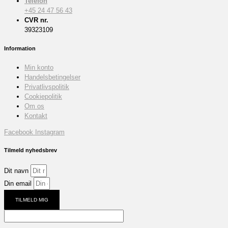
Telefon
+45 24 47 56 43
CVR nr.
39323109
Information
Min konto
Handelsbetingelser
Privatlivspolitik
Cookiepolitik
Om os
Kontakt
Facebook
Instagram
Tilmeld nyhedsbrev
Dit navn
Din email
TILMELD MIG