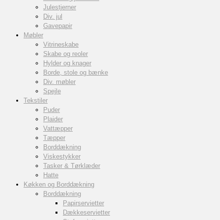
Julestjerner
Div. jul
Gavepapir
Møbler
Vitrineskabe
Skabe og reoler
Hylder og knager
Borde, stole og bænke
Div. møbler
Spejle
Tekstiler
Puder
Plaider
Vattæpper
Tæpper
Borddækning
Viskestykker
Tasker & Tørklæder
Hatte
Køkken og Borddækning
Borddækning
Papirservietter
Dækkeservietter