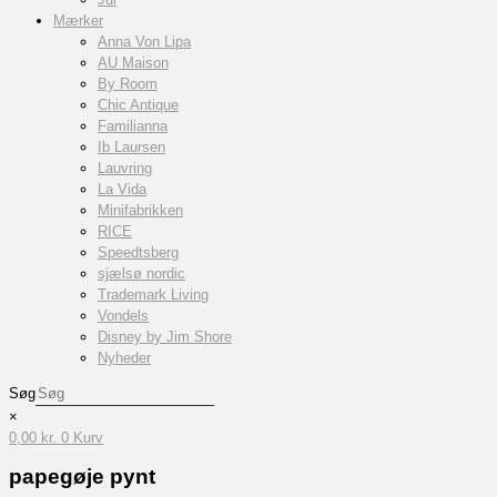
Mærker
Anna Von Lipa
AU Maison
By Room
Chic Antique
Familianna
Ib Laursen
Lauvring
La Vida
Minifabrikken
RICE
Speedtsberg
sjælsø nordic
Trademark Living
Vondels
Disney by Jim Shore
Nyheder
Søg
×
0,00
kr.
0
Kurv
papegøje pynt