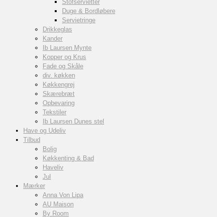
Stofservietter
Duge & Bordløbere
Servietringe
Drikkeglas
Kander
Ib Laursen Mynte
Kopper og Krus
Fade og Skåle
div. køkken
Køkkengrej
Skærebræt
Opbevaring
Tekstiler
Ib Laursen Dunes stel
Have og Udeliv
Tilbud
Bolig
Køkkenting & Bad
Haveliv
Jul
Mærker
Anna Von Lipa
AU Maison
By Room