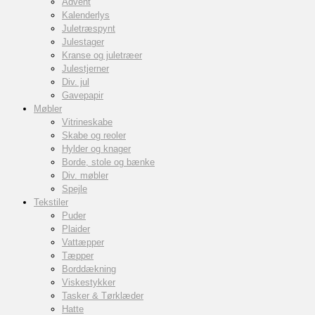
Advent
Kalenderlys
Juletræspynt
Julestager
Kranse og juletræer
Julestjerner
Div. jul
Gavepapir
Møbler
Vitrineskabe
Skabe og reoler
Hylder og knager
Borde, stole og bænke
Div. møbler
Spejle
Tekstiler
Puder
Plaider
Vattæpper
Tæpper
Borddækning
Viskestykker
Tasker & Tørklæder
Hatte