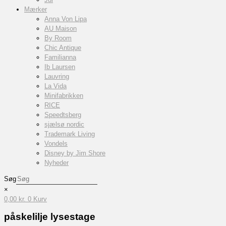
Mærker
Anna Von Lipa
AU Maison
By Room
Chic Antique
Familianna
Ib Laursen
Lauvring
La Vida
Minifabrikken
RICE
Speedtsberg
sjælsø nordic
Trademark Living
Vondels
Disney by Jim Shore
Nyheder
Søg
×
0,00
kr.
0
Kurv
påskelilje lysestage