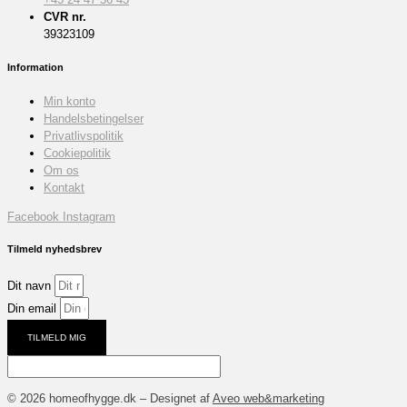
CVR nr.
39323109
Information
Min konto
Handelsbetingelser
Privatlivspolitik
Cookiepolitik
Om os
Kontakt
Facebook
Instagram
Tilmeld nyhedsbrev
Dit navn
Din email
TILMELD MIG
© 2026 homeofhygge.dk – Designet af
Aveo web&marketing