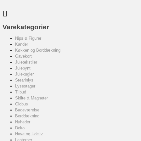
Varekategorier
Nips & Figurer
Kander
Køkken og Borddækning
Gavekort
Juletekstiler
Julepynt
Julekugler
Stearinlys
Lysestager
Tilbud
Skilte & Magneter
Globus
Badeværelse
Borddækning
Nyheder
Deko
Have og Udeliv
Lanterner