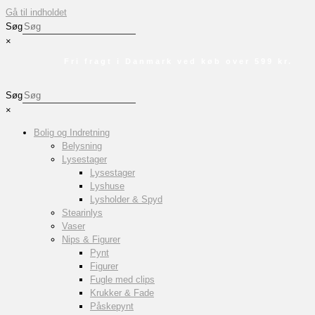
Gå til indholdet
Søg
×
Fri fragt i Danmark ved køb over 599 kr.
Søg
×
Bolig og Indretning
Belysning
Lysestager
Lysestager
Lyshuse
Lysholder & Spyd
Stearinlys
Vaser
Nips & Figurer
Pynt
Figurer
Fugle med clips
Krukker & Fade
Påskepynt