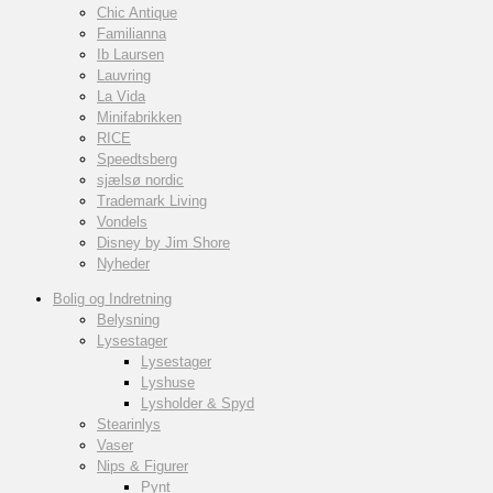
Chic Antique
Familianna
Ib Laursen
Lauvring
La Vida
Minifabrikken
RICE
Speedtsberg
sjælsø nordic
Trademark Living
Vondels
Disney by Jim Shore
Nyheder
Bolig og Indretning
Belysning
Lysestager
Lysestager
Lyshuse
Lysholder & Spyd
Stearinlys
Vaser
Nips & Figurer
Pynt