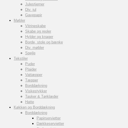
Julestjerner
Div. jul
Gavepapir
Møbler
Vitrineskabe
Skabe og reoler
Hylder og knager
Borde, stole og bænke
Div. møbler
Spejle
Tekstiler
Puder
Plaider
Vattæpper
Tæpper
Borddækning
Viskestykker
Tasker & Tørklæder
Hatte
Køkken og Borddækning
Borddækning
Papirservietter
Dækkeservietter