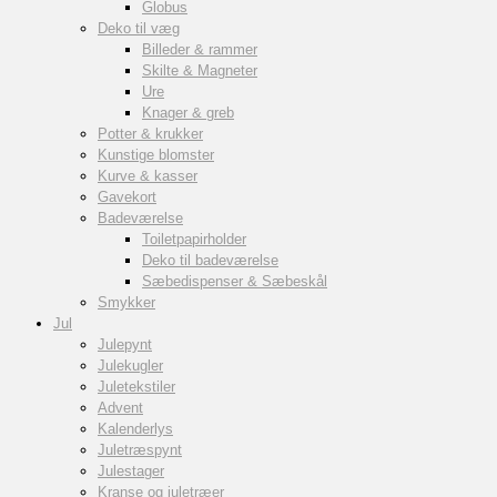
Globus
Deko til væg
Billeder & rammer
Skilte & Magneter
Ure
Knager & greb
Potter & krukker
Kunstige blomster
Kurve & kasser
Gavekort
Badeværelse
Toiletpapirholder
Deko til badeværelse
Sæbedispenser & Sæbeskål
Smykker
Jul
Julepynt
Julekugler
Juletekstiler
Advent
Kalenderlys
Juletræspynt
Julestager
Kranse og juletræer