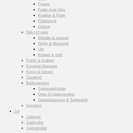
Figurer
Fugle med clips
Krukker & Fade
Påskepynt
Globus
Deko til væg
Billeder & rammer
Skilte & Magneter
Ure
Knager & greb
Potter & krukker
Kunstige blomster
Kurve & kasser
Gavekort
Badeværelse
Toiletpapirholder
Deko til badeværelse
Sæbedispenser & Sæbeskål
Smykker
Jul
Julepynt
Julekugler
Juletekstiler