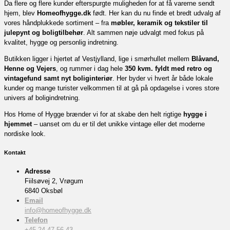
Da flere og flere kunder efterspurgte muligheden for at få varerne sendt
hjem, blev
Homeofhygge.dk
født. Her kan du nu finde et bredt udvalg af
vores håndplukkede sortiment – fra
møbler, keramik og tekstiler til
julepynt og boligtilbehør
. Alt sammen nøje udvalgt med fokus på
kvalitet, hygge og personlig indretning.
Butikken ligger i hjertet af Vestjylland, lige i smørhullet mellem
Blåvand,
Henne og Vejers
, og rummer i dag hele
350 kvm. fyldt med retro og
vintagefund samt nyt boliginteriør
. Her byder vi hvert år både lokale
kunder og mange turister velkommen til at gå på opdagelse i vores store
univers af boligindretning.
Hos Home of Hygge brænder vi for at skabe den helt rigtige
hygge i
hjemmet
– uanset om du er til det unikke vintage eller det moderne
nordiske look.
Kontakt
Adresse
Fiilsøvej 2, Vrøgum
6840 Oksbøl
Email
info@homeofhygge.dk
Telefon
+45 24 47 56 43