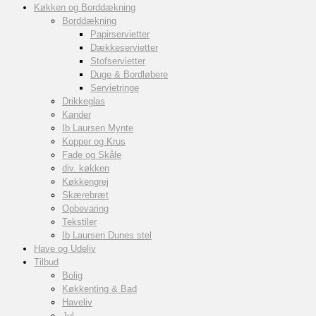
Køkken og Borddækning
Borddækning
Papirservietter
Dækkeservietter
Stofservietter
Duge & Bordløbere
Servietringe
Drikkeglas
Kander
Ib Laursen Mynte
Kopper og Krus
Fade og Skåle
div. køkken
Køkkengrej
Skærebræt
Opbevaring
Tekstiler
Ib Laursen Dunes stel
Have og Udeliv
Tilbud
Bolig
Køkkenting & Bad
Haveliv
Jul