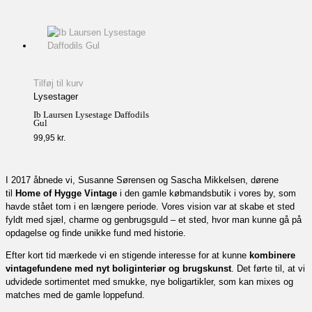
Tilføj til kurv
Lysestager
Ib Laursen Lysestage Daffodils
Gul
99,95
kr.
I 2017 åbnede vi, Susanne Sørensen og Sascha Mikkelsen, dørene
til
Home of Hygge Vintage
i den gamle købmandsbutik i vores by, som
havde stået tom i en længere periode. Vores vision var at skabe et sted
fyldt med sjæl, charme og genbrugsguld – et sted, hvor man kunne gå på
opdagelse og finde unikke fund med historie.
Efter kort tid mærkede vi en stigende interesse for at kunne
kombinere
vintagefundene med nyt boliginteriør og brugskunst
. Det førte til, at vi
udvidede sortimentet med smukke, nye boligartikler, som kan mixes og
matches med de gamle loppefund.