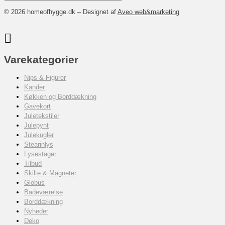
© 2026 homeofhygge.dk – Designet af
Aveo web&marketing
Varekategorier
Nips & Figurer
Kander
Køkken og Borddækning
Gavekort
Juletekstiler
Julepynt
Julekugler
Stearinlys
Lysestager
Tilbud
Skilte & Magneter
Globus
Badeværelse
Borddækning
Nyheder
Deko