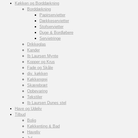
Køkken og Borddækning
Borddækning
Papirservietter
Dækkeservietter
Stofservietter
Duge & Bordløbere
Servietringe
Drikkeglas
Kander
Ib Laursen Mynte
Kopper og Krus
Fade og Skåle
div. køkken
Køkkengrej
Skærebræt
Opbevaring
Tekstiler
Ib Laursen Dunes stel
Have og Udeliv
Tilbud
Bolig
Køkkenting & Bad
Haveliv
Jul