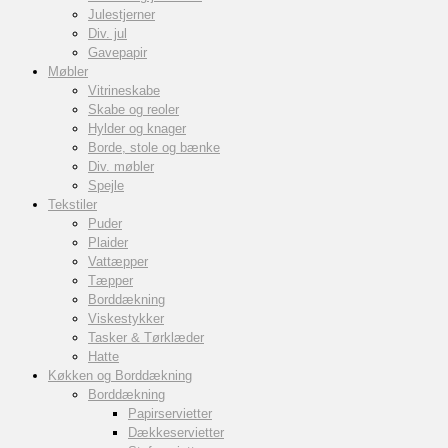
Julestjerner
Div. jul
Gavepapir
Møbler
Vitrineskabe
Skabe og reoler
Hylder og knager
Borde, stole og bænke
Div. møbler
Spejle
Tekstiler
Puder
Plaider
Vattæpper
Tæpper
Borddækning
Viskestykker
Tasker & Tørklæder
Hatte
Køkken og Borddækning
Borddækning
Papirservietter
Dækkeservietter