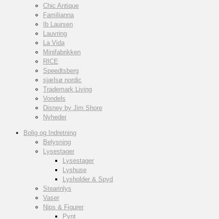
Chic Antique
Familianna
Ib Laursen
Lauvring
La Vida
Minifabrikken
RICE
Speedtsberg
sjælsø nordic
Trademark Living
Vondels
Disney by Jim Shore
Nyheder
Bolig og Indretning
Belysning
Lysestager
Lysestager
Lyshuse
Lysholder & Spyd
Stearinlys
Vaser
Nips & Figurer
Pynt