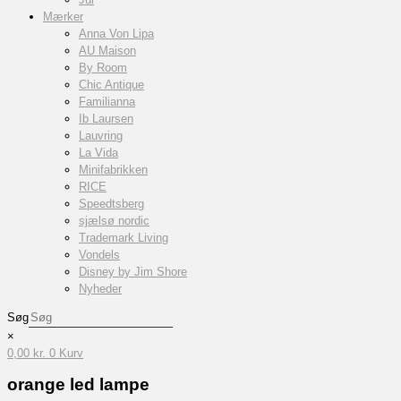
Mærker
Anna Von Lipa
AU Maison
By Room
Chic Antique
Familianna
Ib Laursen
Lauvring
La Vida
Minifabrikken
RICE
Speedtsberg
sjælsø nordic
Trademark Living
Vondels
Disney by Jim Shore
Nyheder
Søg
×
0,00
kr.
0
Kurv
orange led lampe