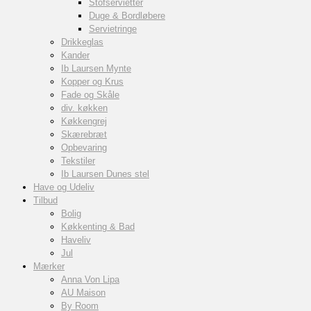
Stofservietter
Duge & Bordløbere
Servietringe
Drikkeglas
Kander
Ib Laursen Mynte
Kopper og Krus
Fade og Skåle
div. køkken
Køkkengrej
Skærebræt
Opbevaring
Tekstiler
Ib Laursen Dunes stel
Have og Udeliv
Tilbud
Bolig
Køkkenting & Bad
Haveliv
Jul
Mærker
Anna Von Lipa
AU Maison
By Room