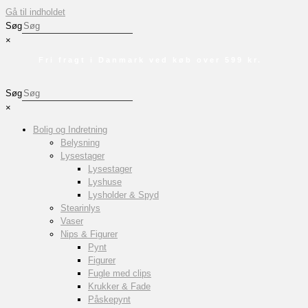
Gå til indholdet
Søg
×
Fri fragt i Danmark ved køb over 599 kr.
Søg
×
Bolig og Indretning
Belysning
Lysestager
Lysestager
Lyshuse
Lysholder & Spyd
Stearinlys
Vaser
Nips & Figurer
Pynt
Figurer
Fugle med clips
Krukker & Fade
Påskepynt