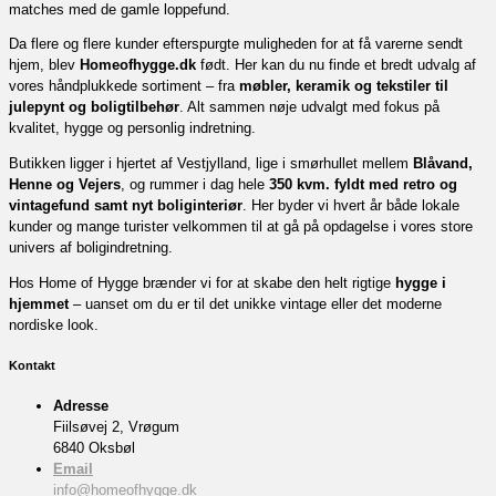
matches med de gamle loppefund.
Da flere og flere kunder efterspurgte muligheden for at få varerne sendt
hjem, blev
Homeofhygge.dk
født. Her kan du nu finde et bredt udvalg af
vores håndplukkede sortiment – fra
møbler, keramik og tekstiler til
julepynt og boligtilbehør
. Alt sammen nøje udvalgt med fokus på
kvalitet, hygge og personlig indretning.
Butikken ligger i hjertet af Vestjylland, lige i smørhullet mellem
Blåvand,
Henne og Vejers
, og rummer i dag hele
350 kvm. fyldt med retro og
vintagefund samt nyt boliginteriør
. Her byder vi hvert år både lokale
kunder og mange turister velkommen til at gå på opdagelse i vores store
univers af boligindretning.
Hos Home of Hygge brænder vi for at skabe den helt rigtige
hygge i
hjemmet
– uanset om du er til det unikke vintage eller det moderne
nordiske look.
Kontakt
Adresse
Fiilsøvej 2, Vrøgum
6840 Oksbøl
Email
info@homeofhygge.dk