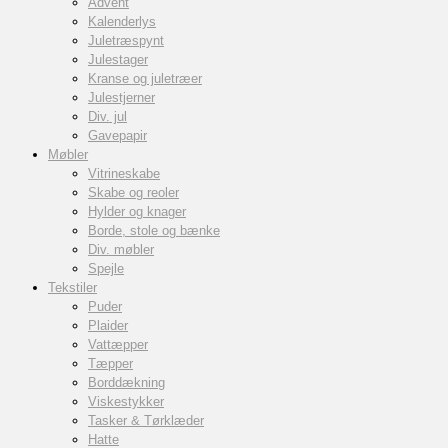
Advent
Kalenderlys
Juletræspynt
Julestager
Kranse og juletræer
Julestjerner
Div. jul
Gavepapir
Møbler
Vitrineskabe
Skabe og reoler
Hylder og knager
Borde, stole og bænke
Div. møbler
Spejle
Tekstiler
Puder
Plaider
Vattæpper
Tæpper
Borddækning
Viskestykker
Tasker & Tørklæder
Hatte