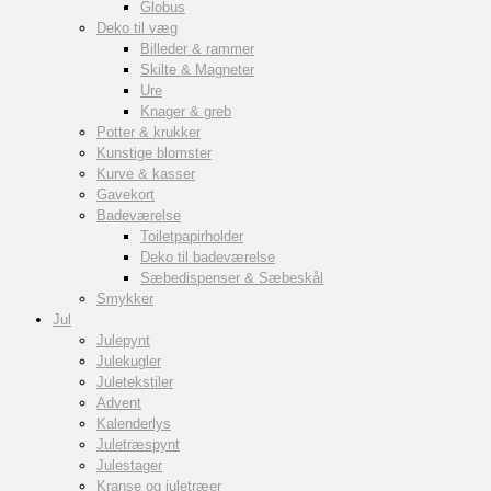
Globus
Deko til væg
Billeder & rammer
Skilte & Magneter
Ure
Knager & greb
Potter & krukker
Kunstige blomster
Kurve & kasser
Gavekort
Badeværelse
Toiletpapirholder
Deko til badeværelse
Sæbedispenser & Sæbeskål
Smykker
Jul
Julepynt
Julekugler
Juletekstiler
Advent
Kalenderlys
Juletræspynt
Julestager
Kranse og juletræer