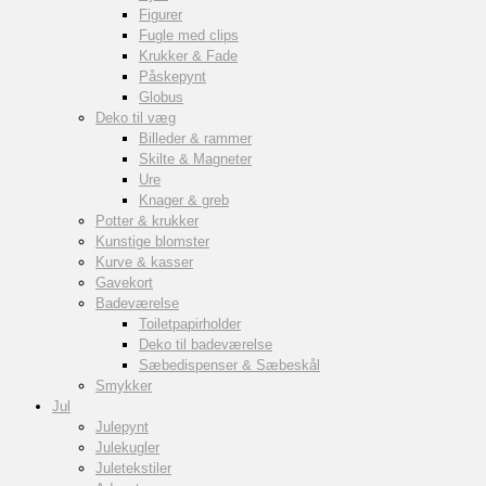
Figurer
Fugle med clips
Krukker & Fade
Påskepynt
Globus
Deko til væg
Billeder & rammer
Skilte & Magneter
Ure
Knager & greb
Potter & krukker
Kunstige blomster
Kurve & kasser
Gavekort
Badeværelse
Toiletpapirholder
Deko til badeværelse
Sæbedispenser & Sæbeskål
Smykker
Jul
Julepynt
Julekugler
Juletekstiler