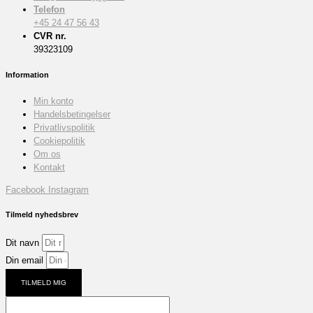
Telefon
+45 24 47 56 43
CVR nr.
39323109
Information
Min konto
Handelsbetingelser
Privatlivspolitik
Cookiepolitik
Om os
Kontakt
Facebook
Instagram
Tilmeld nyhedsbrev
Dit navn
Din email
TILMELD MIG