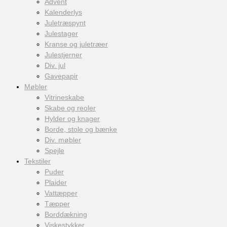
Advent
Kalenderlys
Juletræspynt
Julestager
Kranse og juletræer
Julestjerner
Div. jul
Gavepapir
Møbler
Vitrineskabe
Skabe og reoler
Hylder og knager
Borde, stole og bænke
Div. møbler
Spejle
Tekstiler
Puder
Plaider
Vattæpper
Tæpper
Borddækning
Viskestykker