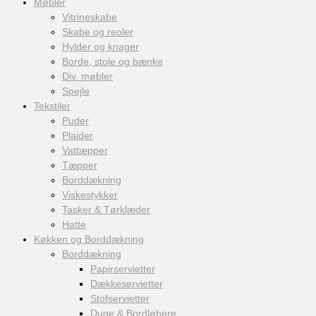
Møbler
Vitrineskabe
Skabe og reoler
Hylder og knager
Borde, stole og bænke
Div. møbler
Spejle
Tekstiler
Puder
Plaider
Vattæpper
Tæpper
Borddækning
Viskestykker
Tasker & Tørklæder
Hatte
Køkken og Borddækning
Borddækning
Papirservietter
Dækkeservietter
Stofservietter
Duge & Bordløbere