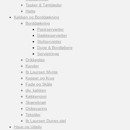
Tasker & Tørklæder
Hatte
Køkken og Borddækning
Borddækning
Papirservietter
Dækkeservietter
Stofservietter
Duge & Bordløbere
Servietringe
Drikkeglas
Kander
Ib Laursen Mynte
Kopper og Krus
Fade og Skåle
div. køkken
Køkkengrej
Skærebræt
Opbevaring
Tekstiler
Ib Laursen Dunes stel
Have og Udeliv