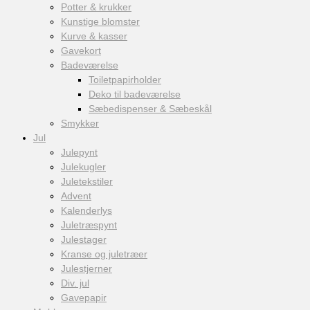
Potter & krukker
Kunstige blomster
Kurve & kasser
Gavekort
Badeværelse
Toiletpapirholder
Deko til badeværelse
Sæbedispenser & Sæbeskål
Smykker
Jul
Julepynt
Julekugler
Juletekstiler
Advent
Kalenderlys
Juletræspynt
Julestager
Kranse og juletræer
Julestjerner
Div. jul
Gavepapir