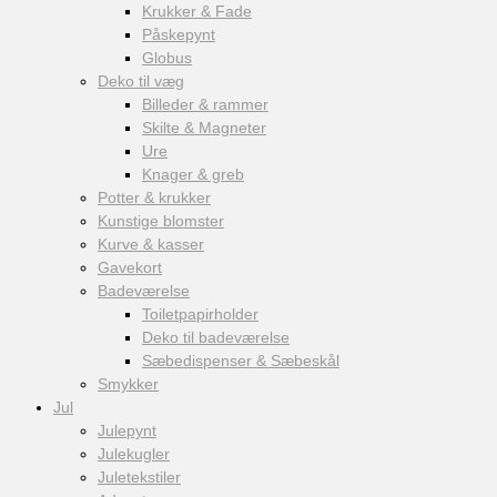
Krukker & Fade
Påskepynt
Globus
Deko til væg
Billeder & rammer
Skilte & Magneter
Ure
Knager & greb
Potter & krukker
Kunstige blomster
Kurve & kasser
Gavekort
Badeværelse
Toiletpapirholder
Deko til badeværelse
Sæbedispenser & Sæbeskål
Smykker
Jul
Julepynt
Julekugler
Juletekstiler