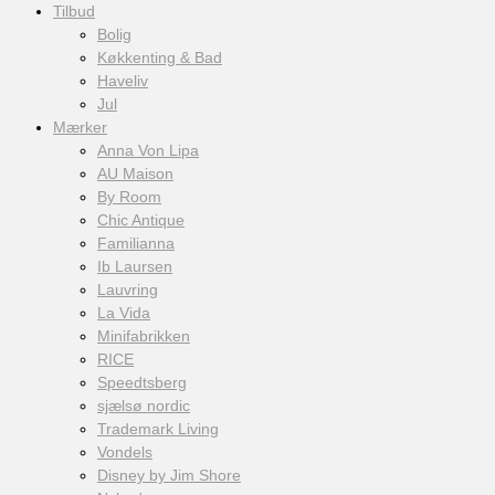
Tilbud
Bolig
Køkkenting & Bad
Haveliv
Jul
Mærker
Anna Von Lipa
AU Maison
By Room
Chic Antique
Familianna
Ib Laursen
Lauvring
La Vida
Minifabrikken
RICE
Speedtsberg
sjælsø nordic
Trademark Living
Vondels
Disney by Jim Shore