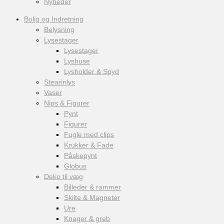
Nyheder
Bolig og Indretning
Belysning
Lysestager
Lysestager
Lyshuse
Lysholder & Spyd
Stearinlys
Vaser
Nips & Figurer
Pynt
Figurer
Fugle med clips
Krukker & Fade
Påskepynt
Globus
Deko til væg
Billeder & rammer
Skilte & Magneter
Ure
Knager & greb