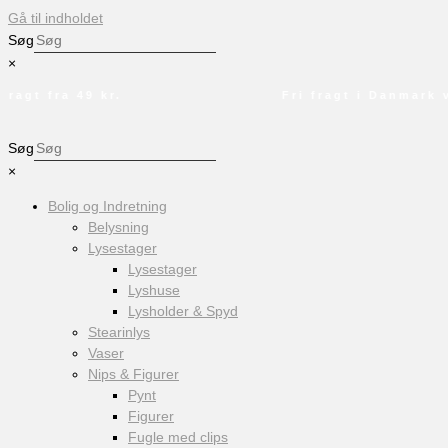
Gå til indholdet
Søg
×
gt fra 49 kr.
Fri fragt i Danmark ved
Søg
×
Bolig og Indretning
Belysning
Lysestager
Lysestager
Lyshuse
Lysholder & Spyd
Stearinlys
Vaser
Nips & Figurer
Pynt
Figurer
Fugle med clips