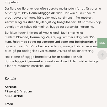
loppefund.
Da flere og flere kunder efterspurgte muligheden for at få varerne
sendt hjem, blev
Homeofhygge.dk
født. Her kan du nu finde et
bredt udvalg af vores håndplukkede sortiment – fra
møbler,
keramik og tekstiler til julepynt og boligtilbehør
. Alt sammen nøje
udvalgt med fokus på kvalitet, hygge og personlig indretning.
Butikken ligger i hjertet af Vestjylland, lige i smørhullet
mellem
Blåvand, Henne og Vejers
, og rummer i dag hele
350
kvm. fyldt med retro og vintagefund samt nyt boliginteriør
. Her
DKK
byder vi hvert år både lokale kunder og mange turister velkommen
til at gå på opdagelse i vores store univers af boligindretning.
Hos Home of Hygge brænder vi for at skabe den helt
rigtige
hygge i hjemmet
– uanset om du er til det unikke vintage
eller det moderne nordiske look.
Kontakt
Adresse
Fiilsøvej 2, Vrøgum
6840 Oksbøl
Email