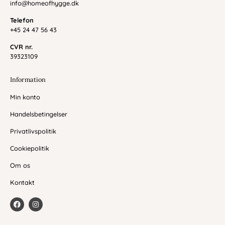
info@homeofhygge.dk
Telefon
+45 24 47 56 43
CVR nr.
39323109
Information
Min konto
Handelsbetingelser
Privatlivspolitik
Cookiepolitik
Om os
Kontakt
F
I
a
n
c
s
e
t