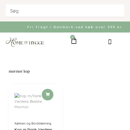
Gå
til
indholdet
Fri fragt i Danmark ved køb over 599 kr.
0
Kurv
Bolig og Indretni
Køkken og Bord
Have og Udeliv
mormor kop
Køkken og Borddækning
Kop m/hank Verdens