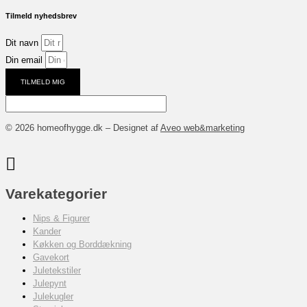
Tilmeld nyhedsbrev
Dit navn
Din email
TILMELD MIG
© 2026 homeofhygge.dk – Designet af
Aveo web&marketing
Varekategorier
Nips & Figurer
Kander
Køkken og Borddækning
Gavekort
Juletekstiler
Julepynt
Julekugler