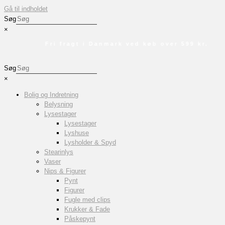
Gå til indholdet
Søg
×
Fri fragt i Danmark ved køb over 599 kr.
Søg
×
Bolig og Indretning
Belysning
Lysestager
Lysestager
Lyshuse
Lysholder & Spyd
Stearinlys
Vaser
Nips & Figurer
Pynt
Figurer
Fugle med clips
Krukker & Fade
Påskepynt