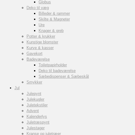
Globus
Deko til væg
Billeder & rammer
Skilte & Magneter
Ure
Knager & greb
Potter & krukker
Kunstige blomster
Kurve & kasser
Gavekort
Badeværelse
Toiletpapirholder
Deko til badeværelse
Sæbedispenser & Sæbeskål
Smykker
Jul
Julepynt
Julekugler
Juletekstiler
Advent
Kalenderlys
Juletræspynt
Julestager
Kranse og juletræer