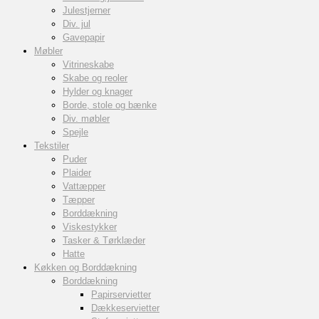
Julestjerner
Div. jul
Gavepapir
Møbler
Vitrineskabe
Skabe og reoler
Hylder og knager
Borde, stole og bænke
Div. møbler
Spejle
Tekstiler
Puder
Plaider
Vattæpper
Tæpper
Borddækning
Viskestykker
Tasker & Tørklæder
Hatte
Køkken og Borddækning
Borddækning
Papirservietter
Dækkeservietter