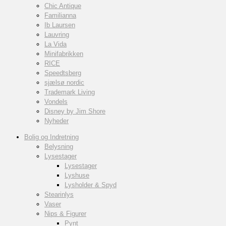
Chic Antique
Familianna
Ib Laursen
Lauvring
La Vida
Minifabrikken
RICE
Speedtsberg
sjælsø nordic
Trademark Living
Vondels
Disney by Jim Shore
Nyheder
Bolig og Indretning
Belysning
Lysestager
Lysestager
Lyshuse
Lysholder & Spyd
Stearinlys
Vaser
Nips & Figurer
Pynt