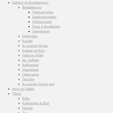
Køkken og Borddækning
Borddækning
Papirservietter
Dækkeservietter
Stofservietter
Duge & Bordløbere
Servietringe
Drikkeglas
Kander
Ib Laursen Mynte
Kopper og Krus
Fade og Skåle
div. køkken
Køkkengrej
Skærebræt
Opbevaring
Tekstiler
Ib Laursen Dunes stel
Have og Udeliv
Tilbud
Bolig
Køkkenting & Bad
Haveliv
Jul