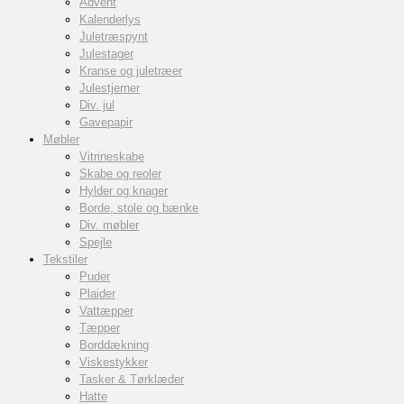
Advent
Kalenderlys
Juletræspynt
Julestager
Kranse og juletræer
Julestjerner
Div. jul
Gavepapir
Møbler
Vitrineskabe
Skabe og reoler
Hylder og knager
Borde, stole og bænke
Div. møbler
Spejle
Tekstiler
Puder
Plaider
Vattæpper
Tæpper
Borddækning
Viskestykker
Tasker & Tørklæder
Hatte