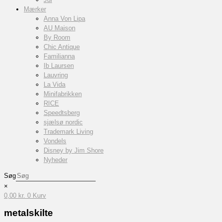
Mærker
Anna Von Lipa
AU Maison
By Room
Chic Antique
Familianna
Ib Laursen
Lauvring
La Vida
Minifabrikken
RICE
Speedtsberg
sjælsø nordic
Trademark Living
Vondels
Disney by Jim Shore
Nyheder
Søg
×
0,00
kr.
0
Kurv
metalskilte