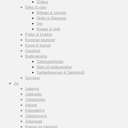
Globus
Deko til væg
Billeder & rammer
Skilte & Magneter
Ure
Knager & greb
Potter & krukker
Kunstige blomster
Kurve & kasser
Gavekort
Badeværelse
Toiletpapirholder
Deko til badeværelse
Sæbedispenser & Sæbeskål
Smykker
Jul
Julepynt
Julekugler
Juletekstiler
Advent
Kalenderlys
Juletræspynt
Julestager
Kranse og juletræer