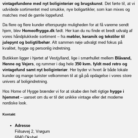
vintagefundene med nyt boliginteriør og brugskunst
. Det førte til, at vi
udvidede sortimentet med smukke, nye boligartikler, som kan mixes og
matches med de gamle loppefund.
Da flere og flere kunder efterspurgte muligheden for at få varerne sendt
hjem, blev
Homeofhygge.dk
født. Her kan du nu finde et bredt udvalg af
vores håndplukkede sortiment – fra
møbler, keramik og tekstiler til
julepynt og boligtilbehør
. Alt sammen nøje udvalgt med fokus på
kvalitet, hygge og personlig indretning.
Butikken ligger i hjertet af Vestjylland, lige i smørhullet mellem
Blåvand,
Henne og Vejers
, og rummer i dag hele
350 kvm. fyldt med retro og
vintagefund samt nyt boliginteriør
. Her byder vi hvert år både lokale
kunder og mange turister velkommen til at gå på opdagelse i vores store
univers af boligindretning.
Hos Home of Hygge brænder vi for at skabe den helt rigtige
hygge i
hjemmet
– uanset om du er til det unikke vintage eller det moderne
nordiske look.
Kontakt
Adresse
Fiilsøvej 2, Vrøgum
6840 Oksbøl