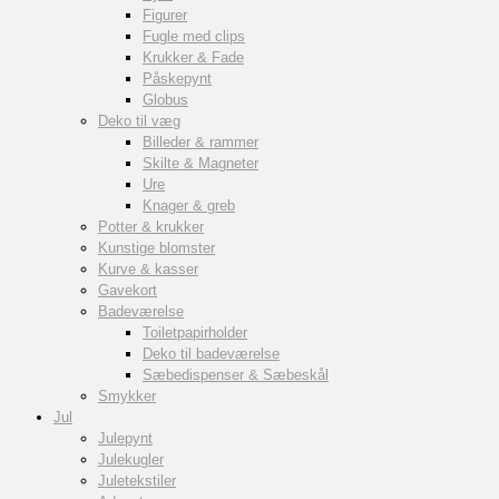
Figurer
Fugle med clips
Krukker & Fade
Påskepynt
Globus
Deko til væg
Billeder & rammer
Skilte & Magneter
Ure
Knager & greb
Potter & krukker
Kunstige blomster
Kurve & kasser
Gavekort
Badeværelse
Toiletpapirholder
Deko til badeværelse
Sæbedispenser & Sæbeskål
Smykker
Jul
Julepynt
Julekugler
Juletekstiler