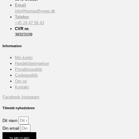
Email
info@homeofhygge.dk
Telefon
+45 24 47 56 43
CVR nr.
39323109
Information
Min konto
Handelsbetingelser
Privatlivspolitik
Cookiepolitik
Om os
Kontakt
Facebook
Instagram
Tilmeld nyhedsbrev
Dit navn
Din email
TILMELD MIG