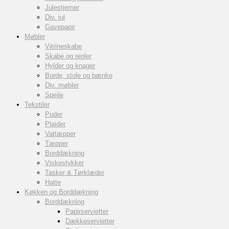
Julestjerner
Div. jul
Gavepapir
Møbler
Vitrineskabe
Skabe og reoler
Hylder og knager
Borde, stole og bænke
Div. møbler
Spejle
Tekstiler
Puder
Plaider
Vattæpper
Tæpper
Borddækning
Viskestykker
Tasker & Tørklæder
Hatte
Køkken og Borddækning
Borddækning
Papirservietter
Dækkeservietter