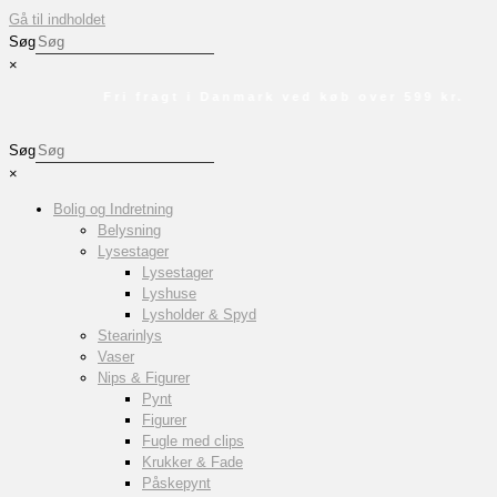
Gå til indholdet
Søg
×
Fri fragt i Danmark ved køb over 599 kr.
Søg
×
Bolig og Indretning
Belysning
Lysestager
Lysestager
Lyshuse
Lysholder & Spyd
Stearinlys
Vaser
Nips & Figurer
Pynt
Figurer
Fugle med clips
Krukker & Fade
Påskepynt