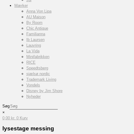
Mærker
Anna Von Lipa
AU Maison
By Room
Chic Antique
Familianna
Ib Laursen
Lauvring
La Vida
Minifabrikken
RICE
Speedtsberg
sjælsø nordic
Trademark Living
Vondels
Disney by Jim Shore
Nyheder
Søg
×
0,00
kr.
0
Kurv
lysestage messing