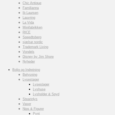
Chic Antique
Familianna
Ib Laursen
Lauvring
La Vida
Minifabrikken
RICE
Speedtsberg
sjælsø nordic
Trademark Living
Vondels
Disney by Jim Shore
Nyheder
Bolig og Indretning
Belysning
Lysestager
Lysestager
Lyshuse
Lysholder & Spyd
Stearinlys
Vaser
Nips & Figurer
Pynt