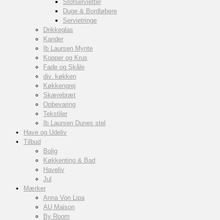
Stofservietter
Duge & Bordløbere
Servietringe
Drikkeglas
Kander
Ib Laursen Mynte
Kopper og Krus
Fade og Skåle
div. køkken
Køkkengrej
Skærebræt
Opbevaring
Tekstiler
Ib Laursen Dunes stel
Have og Udeliv
Tilbud
Bolig
Køkkenting & Bad
Haveliv
Jul
Mærker
Anna Von Lipa
AU Maison
By Room