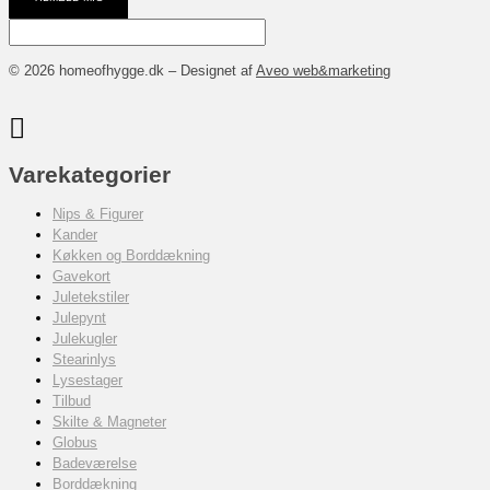
© 2026 homeofhygge.dk – Designet af
Aveo web&marketing
Varekategorier
Nips & Figurer
Kander
Køkken og Borddækning
Gavekort
Juletekstiler
Julepynt
Julekugler
Stearinlys
Lysestager
Tilbud
Skilte & Magneter
Globus
Badeværelse
Borddækning