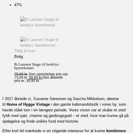
47%
Tilføj til kurv
Bolig
Ib Laursen Stage til bedelys
hjerteformet
75,00
kr.
Den oprindelige pris var:
75,00 kr..
39,95
kr.
Den aktuelle
pris er: 39,95 kr..
I 2017 åbnede vi, Susanne Sørensen og Sascha Mikkelsen, dørene
til
Home of Hygge Vintage
i den gamle købmandsbutik i vores by, som
havde stået tom i en længere periode. Vores vision var at skabe et sted
fyldt med sjæl, charme og genbrugsguld – et sted, hvor man kunne gå på
opdagelse og finde unikke fund med historie.
Efter kort tid mærkede vi en stigende interesse for at kunne
kombinere