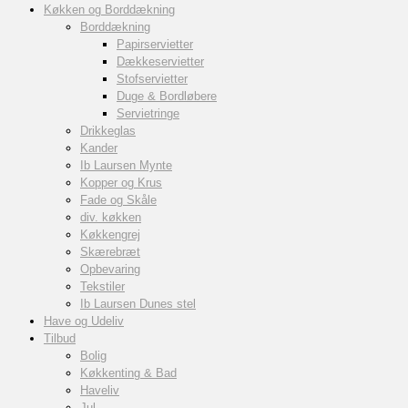
Køkken og Borddækning
Borddækning
Papirservietter
Dækkeservietter
Stofservietter
Duge & Bordløbere
Servietringe
Drikkeglas
Kander
Ib Laursen Mynte
Kopper og Krus
Fade og Skåle
div. køkken
Køkkengrej
Skærebræt
Opbevaring
Tekstiler
Ib Laursen Dunes stel
Have og Udeliv
Tilbud
Bolig
Køkkenting & Bad
Haveliv
Jul