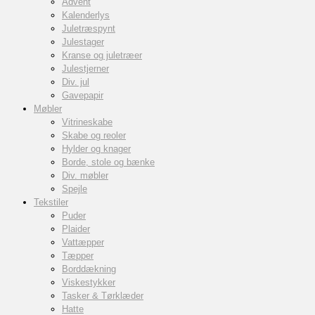
Advent
Kalenderlys
Juletræspynt
Julestager
Kranse og juletræer
Julestjerner
Div. jul
Gavepapir
Møbler
Vitrineskabe
Skabe og reoler
Hylder og knager
Borde, stole og bænke
Div. møbler
Spejle
Tekstiler
Puder
Plaider
Vattæpper
Tæpper
Borddækning
Viskestykker
Tasker & Tørklæder
Hatte