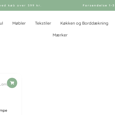
ed køb over 599 kr.
Forsendelse 1-3
ul
Møbler
Tekstiler
Køkken og Borddækning
Mærker
ampe