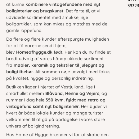
at kunne
kombinere vintagefundene med nyt
39323
boliginteriør og brugskunst
. Det førte til, at vi
udvidede sortimentet med smukke, nye
boligartikler, som kan mixes og matches med de
gamle loppefund.
Da flere og flere kunder efterspurgte muligheden
for at få varerne sendt hjem,
blev
Homeofhygge.dk
født. Her kan du nu finde et
bredt udvalg af vores håndplukkede sortiment –
fra
møbler, keramik og tekstiler til julepynt og
boligtilbehør
. Alt sammen nøje udvalgt med fokus
på kvalitet, hygge og personlig indretning.
Butikken ligger i hjertet af Vestjylland, lige i
smørhullet mellem
Blåvand, Henne og Vejers
, og
rummer i dag hele
350 kvm. fyldt med retro og
vintagefund samt nyt boliginteriør
. Her byder vi
hvert år både lokale kunder og mange turister
velkommen til at gå på opdagelse i vores store
univers af boligindretning.
Hos Home of Hygge brænder vi for at skabe den