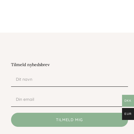
Tilmeld nyhedsbrev
Dit
navn
Din
email
DKK
EUR
TILMELD MIG