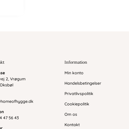
akt
Information
sse
Min konto
øvej 2, Vrøgum
Handelsbetingelser
 Oksbøl
Privatlivspolitik
l
@homeofhygge.dk
Cookiepolitik
on
Om os
4 47 56 43
Kontakt
r.