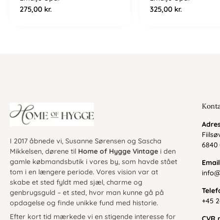
275,00
kr.
325,00
kr.
Kont
Adre
Fiils
I 2017 åbnede vi, Susanne Sørensen og Sascha
6840
Mikkelsen, dørene til
Home of Hygge Vintage
i den
gamle købmandsbutik i vores by, som havde stået
Emai
tom i en længere periode. Vores vision var at
info
skabe et sted fyldt med sjæl, charme og
Telef
genbrugsguld – et sted, hvor man kunne gå på
+45 2
opdagelse og finde unikke fund med historie.
Efter kort tid mærkede vi en stigende interesse for
CVR n