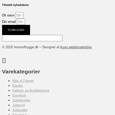
Tilmeld nyhedsbrev
Dit navn
Din email
TILMELD MIG
© 2026 homeofhygge.dk – Designet af
Aveo web&marketing
Varekategorier
Nips & Figurer
Kander
Køkken og Borddækning
Gavekort
Juletekstiler
Julepynt
Julekugler
Stearinlys