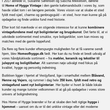
I 2017 åbnede vi, Susanne Sørensen og Sascha Mikkelsen, dørene
til
Home of Hygge Vintage
i den gamle købmandsbutik i vores by, som
havde stået tom i en længere periode. Vores vision var at skabe et sted
fyldt med sjæl, charme og genbrugsguld – et sted, hvor man kunne gå på
opdagelse og finde unikke fund med historie.
Efter kort tid mærkede vi en stigende interesse for at kunne
kombinere
vintagefundene med nyt boliginteriør og brugskunst
. Det førte til, at vi
udvidede sortimentet med smukke, nye boligartikler, som kan mixes og
matches med de gamle loppefund.
Da flere og flere kunder efterspurgte muligheden for at få varerne sendt
hjem, blev
Homeofhygge.dk
født. Her kan du nu finde et bredt udvalg af
vores håndplukkede sortiment – fra
møbler, keramik og tekstiler til
julepynt og boligtilbehør
. Alt sammen nøje udvalgt med fokus på
kvalitet, hygge og personlig indretning.
Butikken ligger i hjertet af Vestjylland, lige i smørhullet mellem
Blåvand,
Henne og Vejers
, og rummer i dag hele
350 kvm. fyldt med retro og
vintagefund samt nyt boliginteriør
. Her byder vi hvert år både lokale
kunder og mange turister velkommen til at gå på opdagelse i vores store
univers af boligindretning.
Hos Home of Hygge brænder vi for at skabe den helt rigtige
hygge i
hjemmet
– uanset om du er til det unikke vintage eller det moderne