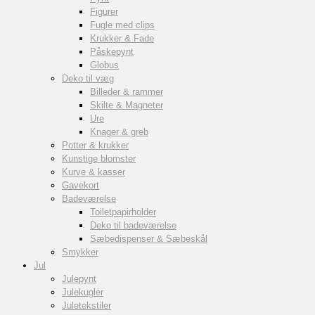
Figurer
Fugle med clips
Krukker & Fade
Påskepynt
Globus
Deko til væg
Billeder & rammer
Skilte & Magneter
Ure
Knager & greb
Potter & krukker
Kunstige blomster
Kurve & kasser
Gavekort
Badeværelse
Toiletpapirholder
Deko til badeværelse
Sæbedispenser & Sæbeskål
Smykker
Jul
Julepynt
Julekugler
Juletekstiler