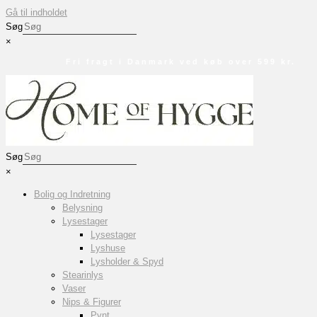
Gå til indholdet
Søg
×
Fri fragt i Danmark ved køb over 599 kr.
Søg
×
Bolig og Indretning
Belysning
Lysestager
Lysestager
Lyshuse
Lysholder & Spyd
Stearinlys
Vaser
Nips & Figurer
Pynt