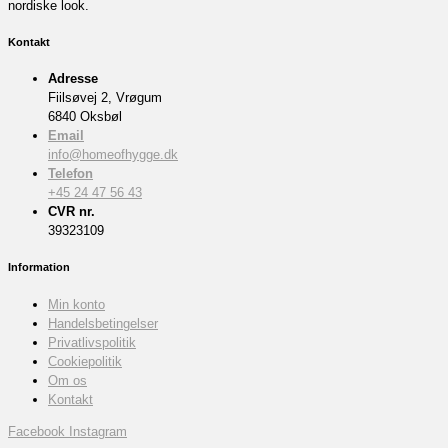
nordiske look.
Kontakt
Adresse
Fiilsøvej 2, Vrøgum
6840 Oksbøl
Email
info@homeofhygge.dk
Telefon
+45 24 47 56 43
CVR nr.
39323109
Information
Min konto
Handelsbetingelser
Privatlivspolitik
Cookiepolitik
Om os
Kontakt
Facebook
Instagram