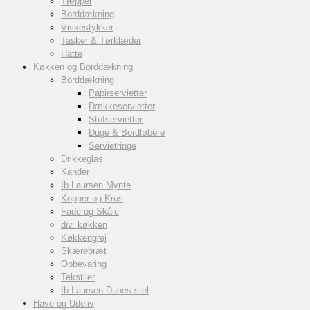
Tæpper
Borddækning
Viskestykker
Tasker & Tørklæder
Hatte
Køkken og Borddækning
Borddækning
Papirservietter
Dækkeservietter
Stofservietter
Duge & Bordløbere
Servietringe
Drikkeglas
Kander
Ib Laursen Mynte
Kopper og Krus
Fade og Skåle
div. køkken
Køkkengrej
Skærebræt
Opbevaring
Tekstiler
Ib Laursen Dunes stel
Have og Udeliv