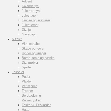
Advent
Kalenderlys
Juletræspynt
Julestager
Kranse og juletræer
Julestjerner
Div. jul
Gavepapir
Møbler
Vitrineskabe
Skabe og reoler
Hylder og knager
Borde, stole og bænke
Div. møbler
Spejle
Tekstiler
Puder
Plaider
Vattæpper
Tæpper
Borddækning
Viskestykker
Tasker & Tørklæder
Hatte