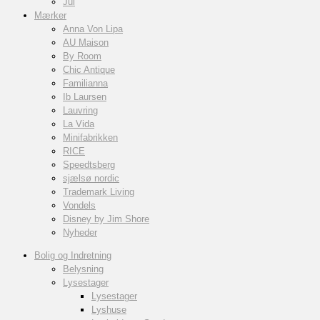
Jul
Mærker
Anna Von Lipa
AU Maison
By Room
Chic Antique
Familianna
Ib Laursen
Lauvring
La Vida
Minifabrikken
RICE
Speedtsberg
sjælsø nordic
Trademark Living
Vondels
Disney by Jim Shore
Nyheder
Bolig og Indretning
Belysning
Lysestager
Lysestager
Lyshuse