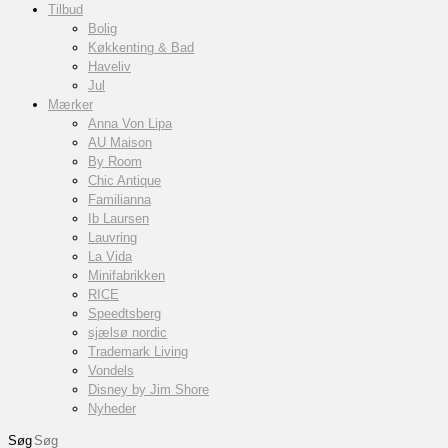
Tilbud
Bolig
Køkkenting & Bad
Haveliv
Jul
Mærker
Anna Von Lipa
AU Maison
By Room
Chic Antique
Familianna
Ib Laursen
Lauvring
La Vida
Minifabrikken
RICE
Speedtsberg
sjælsø nordic
Trademark Living
Vondels
Disney by Jim Shore
Nyheder
Søg