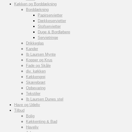
Køkken og Borddækning
Borddækning
Papirservietter
Dækkeservietter
Stofservietter
Duge & Bordløbere
Servietringe
Drikkeglas
Kander
Ib Laursen Mynte
Kopper og Krus
Fade og Skåle
div. køkken
Køkkengrej
Skærebræt
Opbevaring
Tekstiler
Ib Laursen Dunes stel
Have og Udeliv
Tilbud
Bolig
Køkkenting & Bad
Haveliv