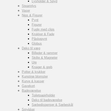
Lysholder & Spyd
Stearinlys
Vaser
Nips & Figurer
Pynt
Figurer
Fugle med clips
Krukker & Fade
Påskepynt
Globus
Deko til væg
Billeder & rammer
Skilte & Magneter
Ure
Knager & greb
Potter & krukker
Kunstige blomster
Kurve & kasser
Gavekort
Badeværelse
Toiletpapirholder
Deko til badeværelse
Sæbedispenser & Sæbeskål
Smykker