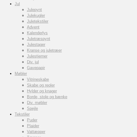
Jul
Julepynt
Julekugler
Juletekstiler
Advent
Kalenderlys
Juletræspynt
Julestager
Kranse og juletræer
Julestjerner
Div. jul
Gavepapir
Møbler
Vitrineskabe
Skabe og reoler
Hylder og knager
Borde, stole og bænke
Div. møbler
Spejle
Tekstiler
Puder
Plaider
Vattæpper