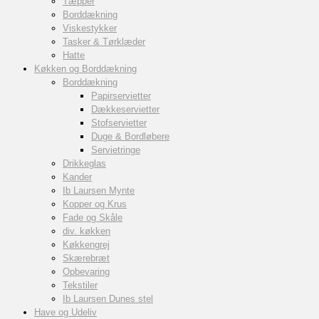
Tæpper
Borddækning
Viskestykker
Tasker & Tørklæder
Hatte
Køkken og Borddækning
Borddækning
Papirservietter
Dækkeservietter
Stofservietter
Duge & Bordløbere
Servietringe
Drikkeglas
Kander
Ib Laursen Mynte
Kopper og Krus
Fade og Skåle
div. køkken
Køkkengrej
Skærebræt
Opbevaring
Tekstiler
Ib Laursen Dunes stel
Have og Udeliv