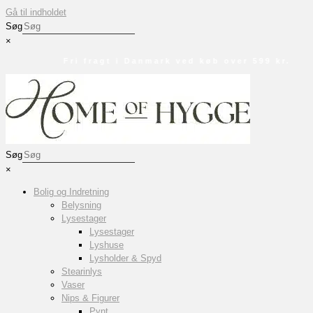
Gå til indholdet
Søg
×
Fri fragt i Danmark ved køb over 599 kr.
Søg
×
Bolig og Indretning
Belysning
Lysestager
Lysestager
Lyshuse
Lysholder & Spyd
Stearinlys
Vaser
Nips & Figurer
Pynt