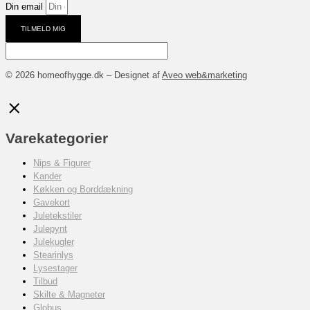
Din email
TILMELD MIG
© 2026 homeofhygge.dk – Designet af
Aveo web&marketing
Varekategorier
Nips & Figurer
Kander
Køkken og Borddækning
Gavekort
Juletekstiler
Julepynt
Julekugler
Stearinlys
Lysestager
Tilbud
Skilte & Magneter
Globus