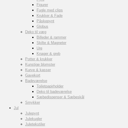
Figurer
Fugle med clips
Krukker & Fade
Påskepynt
Globus
Deko til væg
Billeder & rammer
Skilte & Magneter
Ure
Knager & greb
Potter & krukker
Kunstige blomster
Kurve & kasser
Gavekort
Badeværelse
Toiletpapirholder
Deko til badeværelse
Sæbedispenser & Sæbeskål
Smykker
Jul
Julepynt
Julekugler
Juletekstiler