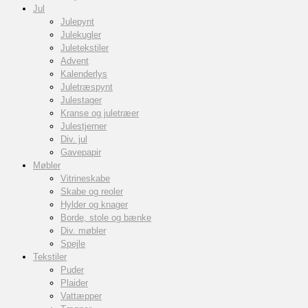
Jul
Julepynt
Julekugler
Juletekstiler
Advent
Kalenderlys
Juletræspynt
Julestager
Kranse og juletræer
Julestjerner
Div. jul
Gavepapir
Møbler
Vitrineskabe
Skabe og reoler
Hylder og knager
Borde, stole og bænke
Div. møbler
Spejle
Tekstiler
Puder
Plaider
Vattæpper