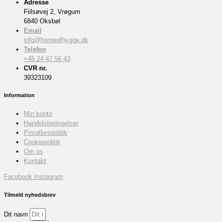
Adresse
Fiilsøvej 2, Vrøgum
6840 Oksbøl
Email
info@homeofhygge.dk
Telefon
+45 24 47 56 43
CVR nr.
39323109
Information
Min konto
Handelsbetingelser
Privatlivspolitik
Cookiepolitik
Om os
Kontakt
Facebook
Instagram
Tilmeld nyhedsbrev
Dit navn