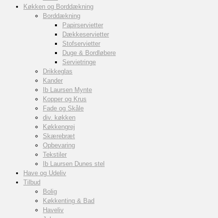
Køkken og Borddækning
Borddækning
Papirservietter
Dækkeservietter
Stofservietter
Duge & Bordløbere
Servietringe
Drikkeglas
Kander
Ib Laursen Mynte
Kopper og Krus
Fade og Skåle
div. køkken
Køkkengrej
Skærebræt
Opbevaring
Tekstiler
Ib Laursen Dunes stel
Have og Udeliv
Tilbud
Bolig
Køkkenting & Bad
Haveliv