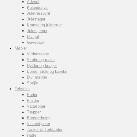
Advent
Kalenderlys
Juletræspynt
Julestager
Kranse og juletræer
Julestjerner
Div. jul
Gavepapir
Møbler
Vitrineskabe
Skabe og reoler
Hylder og knager
Borde, stole og bænke
Div. møbler
Spejle
Tekstiler
Puder
Plaider
Vattæpper
Tæpper
Borddækning
Viskestykker
Tasker & Tørklæder
Hatte