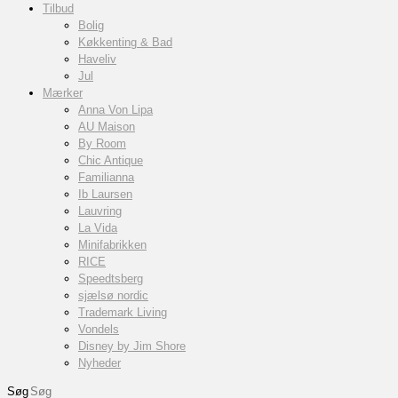
Tilbud
Bolig
Køkkenting & Bad
Haveliv
Jul
Mærker
Anna Von Lipa
AU Maison
By Room
Chic Antique
Familianna
Ib Laursen
Lauvring
La Vida
Minifabrikken
RICE
Speedtsberg
sjælsø nordic
Trademark Living
Vondels
Disney by Jim Shore
Nyheder
Søg