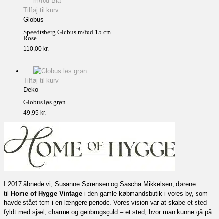
Tilføj til kurv
Globus
Speedtsberg Globus m/fod 15 cm
Rose
110,00
kr.
Tilføj til kurv
Deko
Globus løs grøn
49,95
kr.
I 2017 åbnede vi, Susanne Sørensen og Sascha Mikkelsen, dørene
til
Home of Hygge Vintage
i den gamle købmandsbutik i vores by, som
havde stået tom i en længere periode. Vores vision var at skabe et sted
fyldt med sjæl, charme og genbrugsguld – et sted, hvor man kunne gå på