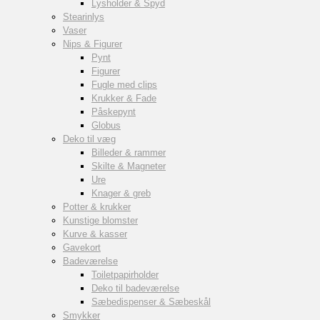
Lysholder & Spyd
Stearinlys
Vaser
Nips & Figurer
Pynt
Figurer
Fugle med clips
Krukker & Fade
Påskepynt
Globus
Deko til væg
Billeder & rammer
Skilte & Magneter
Ure
Knager & greb
Potter & krukker
Kunstige blomster
Kurve & kasser
Gavekort
Badeværelse
Toiletpapirholder
Deko til badeværelse
Sæbedispenser & Sæbeskål
Smykker