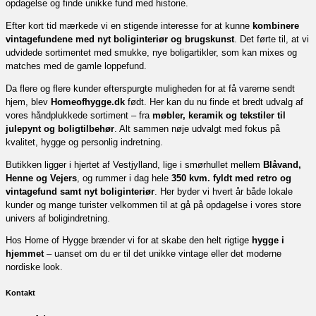
opdagelse og finde unikke fund med historie.
Efter kort tid mærkede vi en stigende interesse for at kunne
kombinere
vintagefundene med nyt boliginteriør og brugskunst
. Det førte til, at vi
udvidede sortimentet med smukke, nye boligartikler, som kan mixes og
matches med de gamle loppefund.
Da flere og flere kunder efterspurgte muligheden for at få varerne sendt
hjem, blev
Homeofhygge.dk
født. Her kan du nu finde et bredt udvalg af
vores håndplukkede sortiment – fra
møbler, keramik og tekstiler til
julepynt og boligtilbehør
. Alt sammen nøje udvalgt med fokus på
kvalitet, hygge og personlig indretning.
Butikken ligger i hjertet af Vestjylland, lige i smørhullet mellem
Blåvand,
Henne og Vejers
, og rummer i dag hele
350 kvm. fyldt med retro og
vintagefund samt nyt boliginteriør
. Her byder vi hvert år både lokale
kunder og mange turister velkommen til at gå på opdagelse i vores store
univers af boligindretning.
Hos Home of Hygge brænder vi for at skabe den helt rigtige
hygge i
hjemmet
– uanset om du er til det unikke vintage eller det moderne
nordiske look.
Kontakt