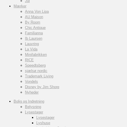
Jul
Mærker
Anna Von Lipa
AU Maison
By Room
Chic Antique
Familianna
Ib Laursen
Lauvring
La Vida
Minifabrikken
RICE
Speedtsberg
sjælsø nordic
Trademark Living
Vondels
Disney by Jim Shore
Nyheder
Bolig og Indretning
Belysning
Lysestager
Lysestager
Lyshuse