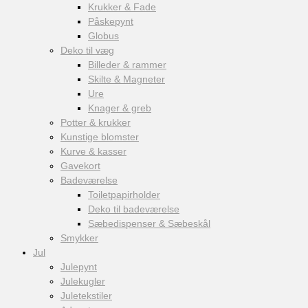
Krukker & Fade
Påskepynt
Globus
Deko til væg
Billeder & rammer
Skilte & Magneter
Ure
Knager & greb
Potter & krukker
Kunstige blomster
Kurve & kasser
Gavekort
Badeværelse
Toiletpapirholder
Deko til badeværelse
Sæbedispenser & Sæbeskål
Smykker
Jul
Julepynt
Julekugler
Juletekstiler