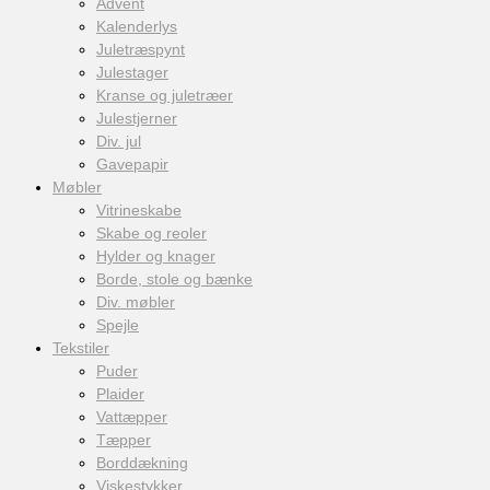
Advent
Kalenderlys
Juletræspynt
Julestager
Kranse og juletræer
Julestjerner
Div. jul
Gavepapir
Møbler
Vitrineskabe
Skabe og reoler
Hylder og knager
Borde, stole og bænke
Div. møbler
Spejle
Tekstiler
Puder
Plaider
Vattæpper
Tæpper
Borddækning
Viskestykker