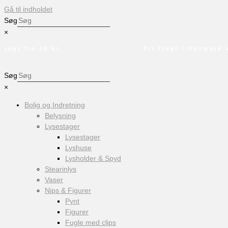
Gå til indholdet
Søg
×
agt fra 49 kr.
Fri fragt i Danmark ved
Søg
×
Bolig og Indretning
Belysning
Lysestager
Lysestager
Lyshuse
Lysholder & Spyd
Stearinlys
Vaser
Nips & Figurer
Pynt
Figurer
Fugle med clips