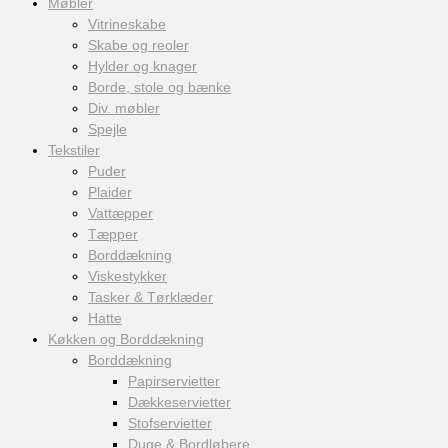
Møbler
Vitrineskabe
Skabe og reoler
Hylder og knager
Borde, stole og bænke
Div. møbler
Spejle
Tekstiler
Puder
Plaider
Vattæpper
Tæpper
Borddækning
Viskestykker
Tasker & Tørklæder
Hatte
Køkken og Borddækning
Borddækning
Papirservietter
Dækkeservietter
Stofservietter
Duge & Bordløbere