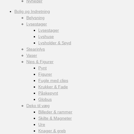
Nyheder
Bolig og Indretning
Belysning
Lysestager
Lysestager
Lyshuse
Lysholder & Spyd
Stearinlys
Vaser
Nips & Figurer
Pynt
Figurer
Fugle med clips
Krukker & Fade
Påskepynt
Globus
Deko til væg
Billeder & rammer
Skilte & Magneter
Ure
Knager & greb