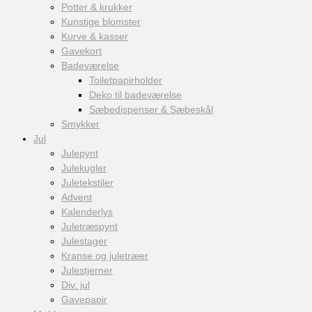
Potter & krukker
Kunstige blomster
Kurve & kasser
Gavekort
Badeværelse
Toiletpapirholder
Deko til badeværelse
Sæbedispenser & Sæbeskål
Smykker
Jul
Julepynt
Julekugler
Juletekstiler
Advent
Kalenderlys
Juletræspynt
Julestager
Kranse og juletræer
Julestjerner
Div. jul
Gavepapir