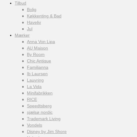
Tilbud
Bolig
Køkkenting & Bad
Haveliv
Jul
Mærker
Anna Von Lipa
AU Maison
By Room
Chic Antique
Familianna
Ib Laursen
Lauvring
La Vida
Minifabrikken
RICE
Speedtsberg
sjælsø nordic
Trademark Living
Vondels
Disney by Jim Shore