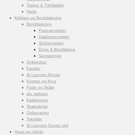
Tasker & Tørklæder
Hatte
Køkken og Borddækning
Borddækning
Papirservietter
Dækkeservietter
Stofservietter
Duge & Bordløbere
Servietringe
Drikkeglas
Kander
Ib Laursen Mynte
Kopper og Krus
Fade og Skåle
div. køkken
Køkkengrej
Skærebræt
Opbevaring
Tekstiler
Ib Laursen Dunes stel
Have og Udeliv