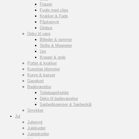
Figurer
Fugle med clips
Krukker & Fade
Påskepynt
Globus
Deko til væg
Billeder & rammer
Skilte & Magneter
Ure
Knager & greb
Potter & krukker
Kunstige blomster
Kurve & kasser
Gavekort
Badeværelse
Toiletpapirholder
Deko til badeværelse
Sæbedispenser & Sæbeskål
Smykker
Jul
Julepynt
Julekugler
Juletekstiler