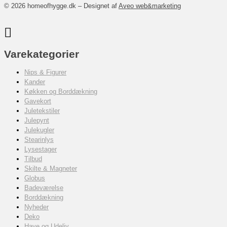
© 2026 homeofhygge.dk – Designet af
Aveo web&marketing
Varekategorier
Nips & Figurer
Kander
Køkken og Borddækning
Gavekort
Juletekstiler
Julepynt
Julekugler
Stearinlys
Lysestager
Tilbud
Skilte & Magneter
Globus
Badeværelse
Borddækning
Nyheder
Deko
Have og Udeliv