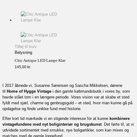
Tilføj til kurv
Belysning
Chic Antique LED Lampe Klar
145,00
kr.
I 2017 åbnede vi, Susanne Sørensen og Sascha Mikkelsen, dørene
til
Home of Hygge Vintage
i den gamle købmandsbutik i vores by, som
havde stået tom i en længere periode. Vores vision var at skabe et sted
fyldt med sjæl, charme og genbrugsguld – et sted, hvor man kunne gå på
opdagelse og finde unikke fund med historie.
Efter kort tid mærkede vi en stigende interesse for at kunne
kombinere
vintagefundene med nyt boliginteriør og brugskunst
. Det førte til, at vi
udvidede sortimentet med smukke, nye boligartikler, som kan mixes og
matches med de gamle loppefund.