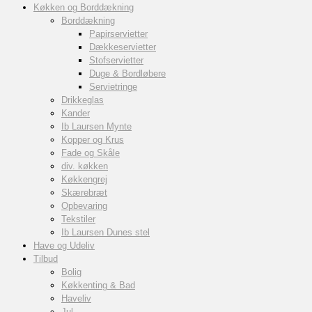
Køkken og Borddækning
Borddækning
Papirservietter
Dækkeservietter
Stofservietter
Duge & Bordløbere
Servietringe
Drikkeglas
Kander
Ib Laursen Mynte
Kopper og Krus
Fade og Skåle
div. køkken
Køkkengrej
Skærebræt
Opbevaring
Tekstiler
Ib Laursen Dunes stel
Have og Udeliv
Tilbud
Bolig
Køkkenting & Bad
Haveliv
Jul