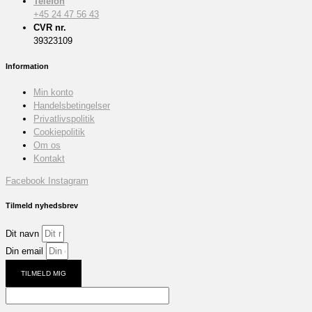
Telefon
+45 24 47 56 43
CVR nr.
39323109
Information
Min konto
Handelsbetingelser
Privatlivspolitik
Cookiepolitik
Om os
Kontakt
Facebook
Instagram
Tilmeld nyhedsbrev
Dit navn
Din email
TILMELD MIG