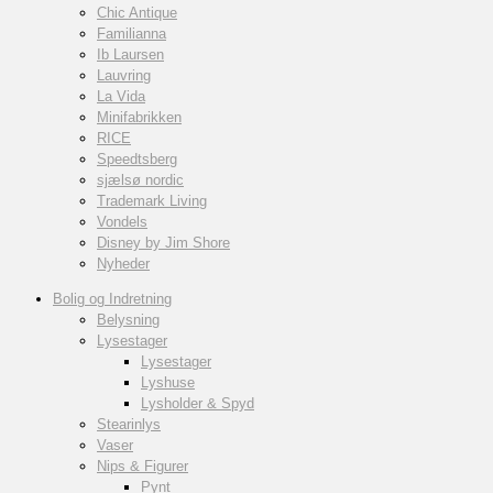
Chic Antique
Familianna
Ib Laursen
Lauvring
La Vida
Minifabrikken
RICE
Speedtsberg
sjælsø nordic
Trademark Living
Vondels
Disney by Jim Shore
Nyheder
Bolig og Indretning
Belysning
Lysestager
Lysestager
Lyshuse
Lysholder & Spyd
Stearinlys
Vaser
Nips & Figurer
Pynt