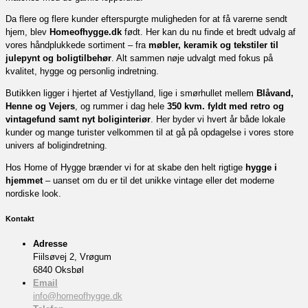
Da flere og flere kunder efterspurgte muligheden for at få varerne sendt
hjem, blev
Homeofhygge.dk
født. Her kan du nu finde et bredt udvalg af
vores håndplukkede sortiment – fra
møbler, keramik og tekstiler til
julepynt og boligtilbehør
. Alt sammen nøje udvalgt med fokus på
kvalitet, hygge og personlig indretning.
Butikken ligger i hjertet af Vestjylland, lige i smørhullet mellem
Blåvand,
Henne og Vejers
, og rummer i dag hele
350 kvm. fyldt med retro og
vintagefund samt nyt boliginteriør
. Her byder vi hvert år både lokale
kunder og mange turister velkommen til at gå på opdagelse i vores store
univers af boligindretning.
Hos Home of Hygge brænder vi for at skabe den helt rigtige
hygge i
hjemmet
– uanset om du er til det unikke vintage eller det moderne
nordiske look.
Kontakt
Adresse
Fiilsøvej 2, Vrøgum
6840 Oksbøl
Email
info@homeofhygge.dk