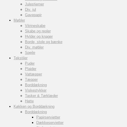
Julestjerner
Div. jul
Gavepapir
Møbler
Vitrineskabe
Skabe og reoler
Hylder og knager
Borde, stole og bænke
Div. møbler
Spejle
Tekstiler
Puder
Plaider
Vattæpper
Tæpper
Borddækning
Viskestykker
Tasker & Tørklæder
Hatte
Køkken og Borddækning
Borddækning
Papirservietter
Dækkeservietter