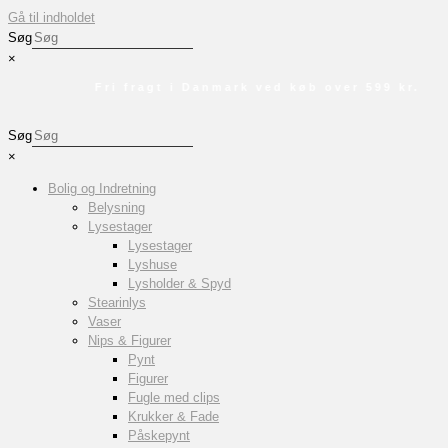
Gå til indholdet
Søg
×
Fri fragt i Danmark ved køb over 599 kr.
Søg
×
Bolig og Indretning
Belysning
Lysestager
Lysestager
Lyshuse
Lysholder & Spyd
Stearinlys
Vaser
Nips & Figurer
Pynt
Figurer
Fugle med clips
Krukker & Fade
Påskepynt