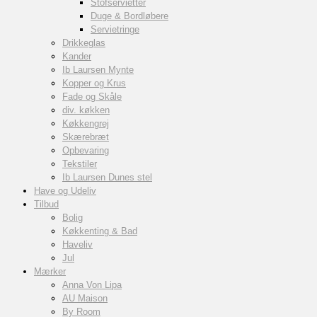
Stofservietter
Duge & Bordløbere
Servietringe
Drikkeglas
Kander
Ib Laursen Mynte
Kopper og Krus
Fade og Skåle
div. køkken
Køkkengrej
Skærebræt
Opbevaring
Tekstiler
Ib Laursen Dunes stel
Have og Udeliv
Tilbud
Bolig
Køkkenting & Bad
Haveliv
Jul
Mærker
Anna Von Lipa
AU Maison
By Room