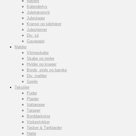
Advent
Kalenderlys
Juletræspynt
Julestager
Kranse og juletræer
Julestjerner
Div. jul
Gavepapir
Møbler
Vitrineskabe
Skabe og reoler
Hylder og knager
Borde, stole og bænke
Div. møbler
Spejle
Tekstiler
Puder
Plaider
Vattæpper
Tæpper
Borddækning
Viskestykker
Tasker & Tørklæder
Hatte