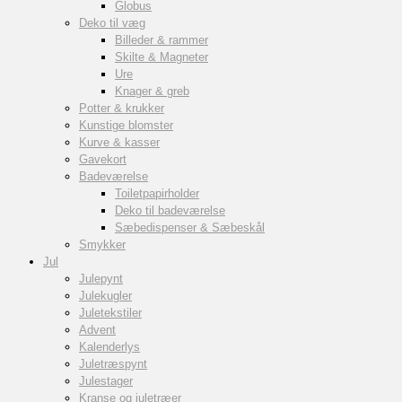
Globus
Deko til væg
Billeder & rammer
Skilte & Magneter
Ure
Knager & greb
Potter & krukker
Kunstige blomster
Kurve & kasser
Gavekort
Badeværelse
Toiletpapirholder
Deko til badeværelse
Sæbedispenser & Sæbeskål
Smykker
Jul
Julepynt
Julekugler
Juletekstiler
Advent
Kalenderlys
Juletræspynt
Julestager
Kranse og juletræer