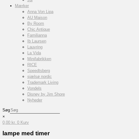
Mærker
Anna Von Lipa
AU Maison
By Room
Chic Antique
Familianna
Ib Laursen
Lauvring
La Vida
Minifabrikken
RICE
Speedtsberg
sjælsø nordic
Trademark Living
Vondels
Disney by Jim Shore
Nyheder
Søg
×
0,00
kr.
0
Kurv
lampe med timer