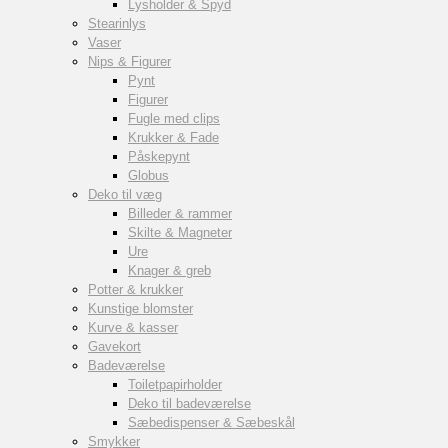
Lysholder & Spyd
Stearinlys
Vaser
Nips & Figurer
Pynt
Figurer
Fugle med clips
Krukker & Fade
Påskepynt
Globus
Deko til væg
Billeder & rammer
Skilte & Magneter
Ure
Knager & greb
Potter & krukker
Kunstige blomster
Kurve & kasser
Gavekort
Badeværelse
Toiletpapirholder
Deko til badeværelse
Sæbedispenser & Sæbeskål
Smykker