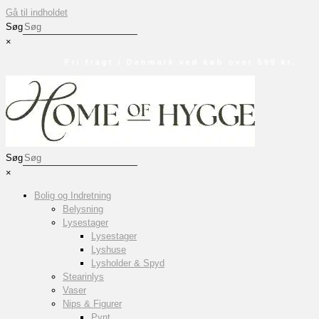
Gå til indholdet
Søg
×
Fri fragt i Danmark ved køb over 599 kr.
Søg
×
Bolig og Indretning
Belysning
Lysestager
Lysestager
Lyshuse
Lysholder & Spyd
Stearinlys
Vaser
Nips & Figurer
Pynt