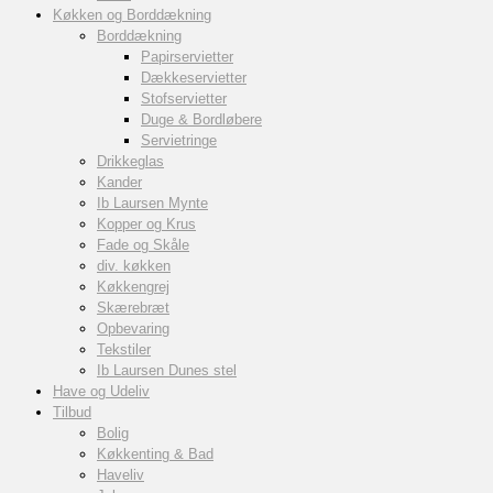
Køkken og Borddækning
Borddækning
Papirservietter
Dækkeservietter
Stofservietter
Duge & Bordløbere
Servietringe
Drikkeglas
Kander
Ib Laursen Mynte
Kopper og Krus
Fade og Skåle
div. køkken
Køkkengrej
Skærebræt
Opbevaring
Tekstiler
Ib Laursen Dunes stel
Have og Udeliv
Tilbud
Bolig
Køkkenting & Bad
Haveliv