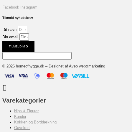
Facebook
Instagram
Tilmeld nyhedsbrev
Dit navn
Din email
TILMELD MIG
© 2026 homeofhygge.dk – Designet af
Aveo web&marketing
Varekategorier
Nips & Figurer
Kander
Køkken og Borddækning
Gavekort