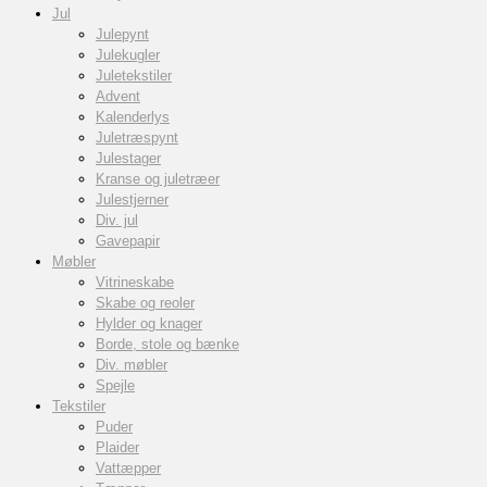
Jul
Julepynt
Julekugler
Juletekstiler
Advent
Kalenderlys
Juletræspynt
Julestager
Kranse og juletræer
Julestjerner
Div. jul
Gavepapir
Møbler
Vitrineskabe
Skabe og reoler
Hylder og knager
Borde, stole og bænke
Div. møbler
Spejle
Tekstiler
Puder
Plaider
Vattæpper