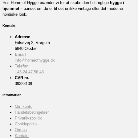
Hos Home of Hygge brænder vi for at skabe den helt rigtige
hygge i
hjemmet
– uanset om du er til det unikke vintage eller det moderne
nordiske look.
Kontakt
Adresse
Fiilsøvej 2, Vrøgum
6840 Oksbøl
Email
info@homeofhygge.dk
Telefon
+45 24 47 56 43
CVR nr.
39323109
Information
Min konto
Handelsbetingelser
Privatlivspolitik
Cookiepolitik
Om os
Kontakt