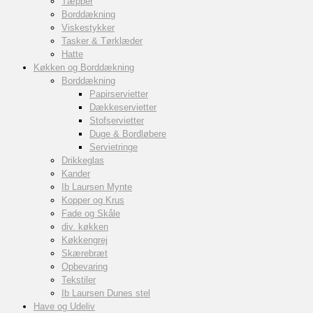
Tæpper
Borddækning
Viskestykker
Tasker & Tørklæder
Hatte
Køkken og Borddækning
Borddækning
Papirservietter
Dækkeservietter
Stofservietter
Duge & Bordløbere
Servietringe
Drikkeglas
Kander
Ib Laursen Mynte
Kopper og Krus
Fade og Skåle
div. køkken
Køkkengrej
Skærebræt
Opbevaring
Tekstiler
Ib Laursen Dunes stel
Have og Udeliv