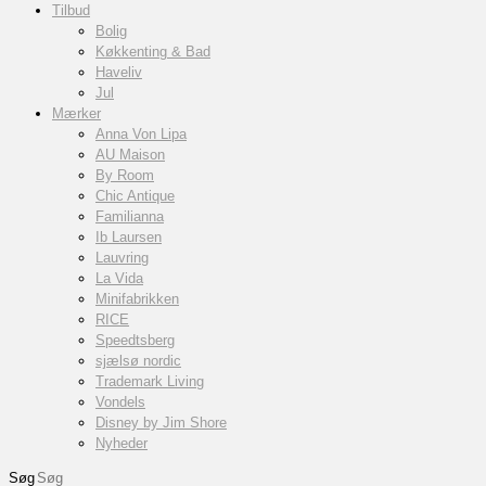
Tilbud
Bolig
Køkkenting & Bad
Haveliv
Jul
Mærker
Anna Von Lipa
AU Maison
By Room
Chic Antique
Familianna
Ib Laursen
Lauvring
La Vida
Minifabrikken
RICE
Speedtsberg
sjælsø nordic
Trademark Living
Vondels
Disney by Jim Shore
Nyheder
Søg