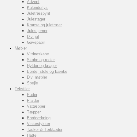
Advent
Kalenderlys
Juletræspynt
Julestager
Kranse og juletræer
Julestjerner
Div. jul
Gavepapir
Møbler
Vitrineskabe
Skabe og reoler
Hylder og knager
Borde, stole og bænke
Div. møbler
Spejle
Tekstiler
Puder
Plaider
Vattæpper
Tæpper
Borddækning
Viskestykker
Tasker & Tørklæder
Hatte