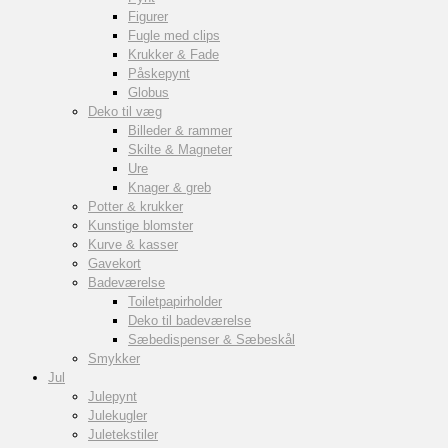
Figurer
Fugle med clips
Krukker & Fade
Påskepynt
Globus
Deko til væg
Billeder & rammer
Skilte & Magneter
Ure
Knager & greb
Potter & krukker
Kunstige blomster
Kurve & kasser
Gavekort
Badeværelse
Toiletpapirholder
Deko til badeværelse
Sæbedispenser & Sæbeskål
Smykker
Jul
Julepynt
Julekugler
Juletekstiler