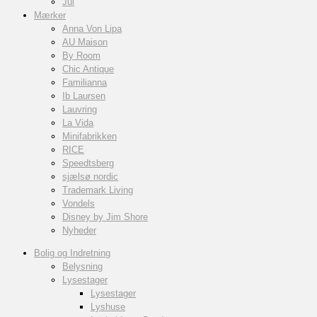
Jul
Mærker
Anna Von Lipa
AU Maison
By Room
Chic Antique
Familianna
Ib Laursen
Lauvring
La Vida
Minifabrikken
RICE
Speedtsberg
sjælsø nordic
Trademark Living
Vondels
Disney by Jim Shore
Nyheder
Bolig og Indretning
Belysning
Lysestager
Lysestager
Lyshuse