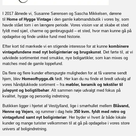
I 2017 åbnede vi, Susanne Sørensen og Sascha Mikkelsen, dørene
til
Home of Hygge Vintage
i den gamle købmandsbutik i vores by, som
havde stået tom i en længere periode. Vores vision var at skabe et sted
fyldt med sjæl, charme og genbrugsguld – et sted, hvor man kunne gå på
opdagelse og finde unikke fund med historie.
Efter kort tid mærkede vi en stigende interesse for at kunne
kombinere
vintagefundene med nyt boliginteriør og brugskunst
. Det førte til, at vi
udvidede sortimentet med smukke, nye boligartikler, som kan mixes og
matches med de gamle loppefund.
Da flere og flere kunder efterspurgte muligheden for at få varerne sendt
hjem, blev
Homeofhygge.dk
født. Her kan du nu finde et bredt udvalg af
vores håndplukkede sortiment – fra
møbler, keramik og tekstiler til
julepynt og boligtilbehør
. Alt sammen nøje udvalgt med fokus på
kvalitet, hygge og personlig indretning.
Butikken ligger i hjertet af Vestjylland, lige i smørhullet mellem
Blåvand,
Henne og Vejers
, og rummer i dag hele
350 kvm. fyldt med retro og
vintagefund samt nyt boliginteriør
. Her byder vi hvert år både lokale
kunder og mange turister velkommen til at gå på opdagelse i vores store
univers af boligindretning.