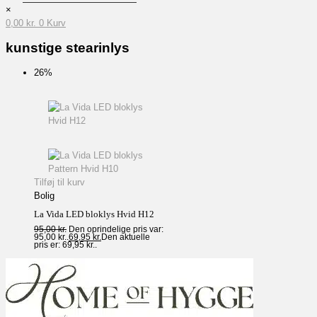
×
0,00
kr.
0
Kurv
kunstige stearinlys
26%
Tilføj til kurv
Bolig
La Vida LED bloklys Hvid H12
95,00
kr.
Den oprindelige pris var:
95,00 kr..
69,95
kr.
Den aktuelle
pris er: 69,95 kr..