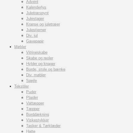
Advent
Kalenderlys
Juletræspynt
Julestager
Kranse og juletræer
Julestjerner
Div. jul
Gavepapir
Møbler
Vitrineskabe
Skabe og reoler
Hylder og knager
Borde, stole og bænke
Div. møbler
Spejle
Tekstiler
Puder
Plaider
Vattæpper
Tæpper
Borddækning
Viskestykker
Tasker & Tørklæder
Hatte