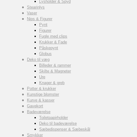
Lysholder & Spyd
Stearinlys
Vaser
Nips & Figurer
Pynt
Figurer
Fugle med clips
Krukker & Fade
Påskepynt
Globus
Deko til væg
Billeder & rammer
Skilte & Magneter
Ure
Knager & greb
Potter & krukker
Kunstige blomster
Kurve & kasser
Gavekort
Badeværelse
Toiletpapirholder
Deko til badeværelse
Sæbedispenser & Sæbeskål
Smykker