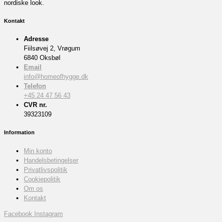
nordiske look.
Kontakt
Adresse
Fiilsøvej 2, Vrøgum
6840 Oksbøl
Email
info@homeofhygge.dk
Telefon
+45 24 47 56 43
CVR nr.
39323109
Information
Min konto
Handelsbetingelser
Privatlivspolitik
Cookiepolitik
Om os
Kontakt
Facebook
Instagram