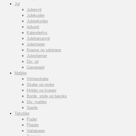
Jul
Julepynt
Julekugler
Juletekstiler
Advent
Kalenderlys
Juletræspynt
Julestager
Kranse og juletræer
Julestjerner
Div. jul
Gavepapir
Møbler
Vitrineskabe
Skabe og reoler
Hylder og knager
Borde, stole og bænke
Div. møbler
Spejle
Tekstiler
Puder
Plaider
Vattæpper