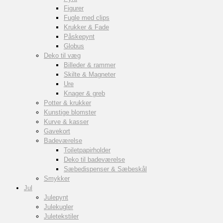
Figurer
Fugle med clips
Krukker & Fade
Påskepynt
Globus
Deko til væg
Billeder & rammer
Skilte & Magneter
Ure
Knager & greb
Potter & krukker
Kunstige blomster
Kurve & kasser
Gavekort
Badeværelse
Toiletpapirholder
Deko til badeværelse
Sæbedispenser & Sæbeskål
Smykker
Jul
Julepynt
Julekugler
Juletekstiler