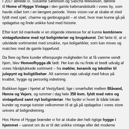
I 2017 åbnede vi, Susanne Sørensen og Sascha Mikkelsen, dørene
til
Home of Hygge Vintage
i den gamle købmandsbutik i vores by, som
havde stået tom i en længere periode. Vores vision var at skabe et sted
fyldt med sjæl, charme og genbrugsguld – et sted, hvor man kunne gå på
opdagelse og finde unikke fund med historie.
Efter kort tid mærkede vi en stigende interesse for at kunne
kombinere
vintagefundene med nyt boliginteriør og brugskunst
. Det førte til, at vi
udvidede sortimentet med smukke, nye boligartikler, som kan mixes og
matches med de gamle loppefund.
Da flere og flere kunder efterspurgte muligheden for at få varerne sendt
hjem, blev
Homeofhygge.dk
født. Her kan du nu finde et bredt udvalg af
vores håndplukkede sortiment – fra
møbler, keramik og tekstiler til
julepynt og boligtilbehør
. Alt sammen nøje udvalgt med fokus på
kvalitet, hygge og personlig indretning.
Butikken ligger i hjertet af Vestjylland, lige i smørhullet mellem
Blåvand,
Henne og Vejers
, og rummer i dag hele
350 kvm. fyldt med retro og
vintagefund samt nyt boliginteriør
. Her byder vi hvert år både lokale
kunder og mange turister velkommen til at gå på opdagelse i vores store
univers af boligindretning.
Hos Home of Hygge brænder vi for at skabe den helt rigtige
hygge i
hjemmet
– uanset om du er til det unikke vintage eller det moderne