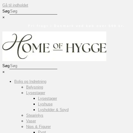
Gå til indholdet
Søg
×
Fri fragt i Danmark ved køb over 599 kr.
Søg
×
Bolig og Indretning
Belysning
Lysestager
Lysestager
Lyshuse
Lysholder & Spyd
Stearinlys
Vaser
Nips & Figurer
Pynt