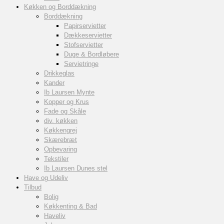
Køkken og Borddækning
Borddækning
Papirservietter
Dækkeservietter
Stofservietter
Duge & Bordløbere
Servietringe
Drikkeglas
Kander
Ib Laursen Mynte
Kopper og Krus
Fade og Skåle
div. køkken
Køkkengrej
Skærebræt
Opbevaring
Tekstiler
Ib Laursen Dunes stel
Have og Udeliv
Tilbud
Bolig
Køkkenting & Bad
Haveliv