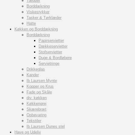
Tæpper
Borddækning
Viskestykker
Tasker & Tørklæder
Hatte
Køkken og Borddækning
Borddækning
Papirservietter
Dækkeservietter
Stofservietter
Duge & Bordløbere
Servietringe
Drikkeglas
Kander
Ib Laursen Mynte
Kopper og Krus
Fade og Skåle
div. køkken
Køkkengrej
Skærebræt
Opbevaring
Tekstiler
Ib Laursen Dunes stel
Have og Udeliv