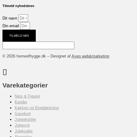
Tilmeld nyhedsbrev
Dit navn
Din email
TILMELD MIG
© 2026 homeofhygge.dk – Designet af
Aveo web&marketing
Varekategorier
Nips & Figurer
Kander
Køkken og Borddækning
Gavekort
Juletekstiler
Julepynt
Julekugler
Stearinlys