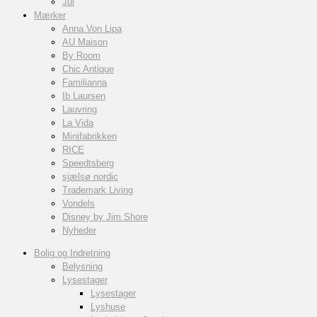
Jul
Mærker
Anna Von Lipa
AU Maison
By Room
Chic Antique
Familianna
Ib Laursen
Lauvring
La Vida
Minifabrikken
RICE
Speedtsberg
sjælsø nordic
Trademark Living
Vondels
Disney by Jim Shore
Nyheder
Bolig og Indretning
Belysning
Lysestager
Lysestager
Lyshuse