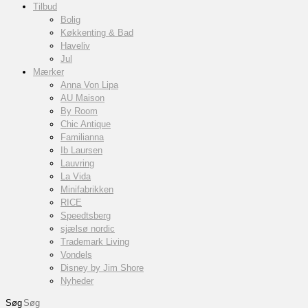
Tilbud
Bolig
Køkkenting & Bad
Haveliv
Jul
Mærker
Anna Von Lipa
AU Maison
By Room
Chic Antique
Familianna
Ib Laursen
Lauvring
La Vida
Minifabrikken
RICE
Speedtsberg
sjælsø nordic
Trademark Living
Vondels
Disney by Jim Shore
Nyheder
Søg