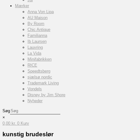
Mærker
Anna Von Lipa
AU Maison
By Room
Chic Antique
Familianna
Ib Laursen
Lauvring
La Vida
Minifabrikken
RICE
Speedtsberg
sjælsø nordic
Trademark Living
Vondels
Disney by Jim Shore
Nyheder
Søg
×
0,00
kr.
0
Kurv
kunstig brudeslør