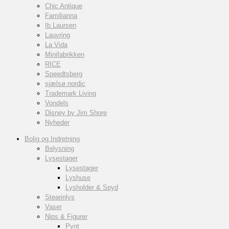
Chic Antique
Familianna
Ib Laursen
Lauvring
La Vida
Minifabrikken
RICE
Speedtsberg
sjælsø nordic
Trademark Living
Vondels
Disney by Jim Shore
Nyheder
Bolig og Indretning
Belysning
Lysestager
Lysestager
Lyshuse
Lysholder & Spyd
Stearinlys
Vaser
Nips & Figurer
Pynt