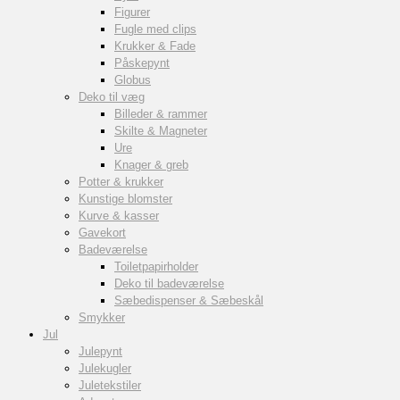
Figurer
Fugle med clips
Krukker & Fade
Påskepynt
Globus
Deko til væg
Billeder & rammer
Skilte & Magneter
Ure
Knager & greb
Potter & krukker
Kunstige blomster
Kurve & kasser
Gavekort
Badeværelse
Toiletpapirholder
Deko til badeværelse
Sæbedispenser & Sæbeskål
Smykker
Jul
Julepynt
Julekugler
Juletekstiler