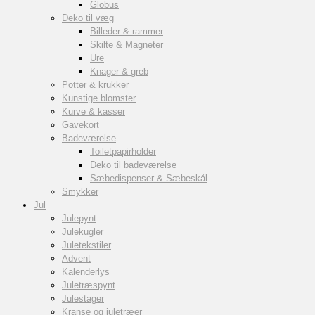
Globus
Deko til væg
Billeder & rammer
Skilte & Magneter
Ure
Knager & greb
Potter & krukker
Kunstige blomster
Kurve & kasser
Gavekort
Badeværelse
Toiletpapirholder
Deko til badeværelse
Sæbedispenser & Sæbeskål
Smykker
Jul
Julepynt
Julekugler
Juletekstiler
Advent
Kalenderlys
Juletræspynt
Julestager
Kranse og juletræer