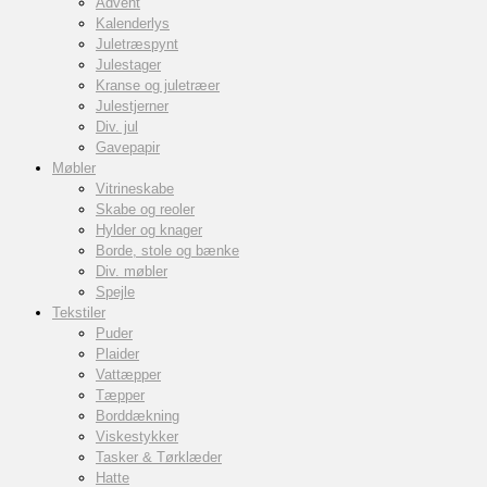
Advent
Kalenderlys
Juletræspynt
Julestager
Kranse og juletræer
Julestjerner
Div. jul
Gavepapir
Møbler
Vitrineskabe
Skabe og reoler
Hylder og knager
Borde, stole og bænke
Div. møbler
Spejle
Tekstiler
Puder
Plaider
Vattæpper
Tæpper
Borddækning
Viskestykker
Tasker & Tørklæder
Hatte