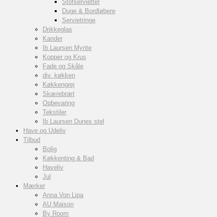
Stofservietter
Duge & Bordløbere
Servietringe
Drikkeglas
Kander
Ib Laursen Mynte
Kopper og Krus
Fade og Skåle
div. køkken
Køkkengrej
Skærebræt
Opbevaring
Tekstiler
Ib Laursen Dunes stel
Have og Udeliv
Tilbud
Bolig
Køkkenting & Bad
Haveliv
Jul
Mærker
Anna Von Lipa
AU Maison
By Room