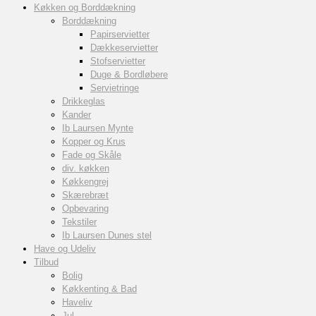
Køkken og Borddækning
Borddækning
Papirservietter
Dækkeservietter
Stofservietter
Duge & Bordløbere
Servietringe
Drikkeglas
Kander
Ib Laursen Mynte
Kopper og Krus
Fade og Skåle
div. køkken
Køkkengrej
Skærebræt
Opbevaring
Tekstiler
Ib Laursen Dunes stel
Have og Udeliv
Tilbud
Bolig
Køkkenting & Bad
Haveliv
Jul