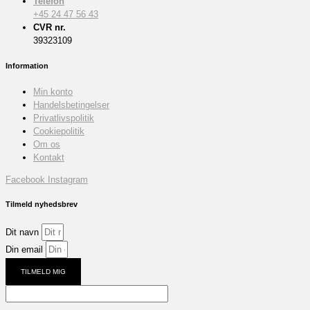
Telefon
+45 24 47 56 43
CVR nr.
39323109
Information
Min konto
Handelsbetingelser
Privatlivspolitik
Cookiepolitik
Om os
Kontakt
Facebook
Instagram
Tilmeld nyhedsbrev
Dit navn
Din email
TILMELD MIG