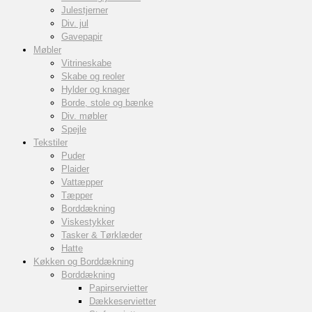
Julestjerner
Div. jul
Gavepapir
Møbler
Vitrineskabe
Skabe og reoler
Hylder og knager
Borde, stole og bænke
Div. møbler
Spejle
Tekstiler
Puder
Plaider
Vattæpper
Tæpper
Borddækning
Viskestykker
Tasker & Tørklæder
Hatte
Køkken og Borddækning
Borddækning
Papirservietter
Dækkeservietter