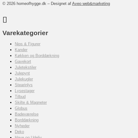
© 2026 homeofhygge.dk – Designet af
Aveo web&marketing
Varekategorier
Nips & Figurer
Kander
Køkken og Borddækning
Gavekort
Juletekstiler
Julepynt
Julekugler
Stearinlys
Lysestager
Tilbud
Skilte & Magneter
Globus
Badeværelse
Borddækning
Nyheder
Deko
Have og Udeliv