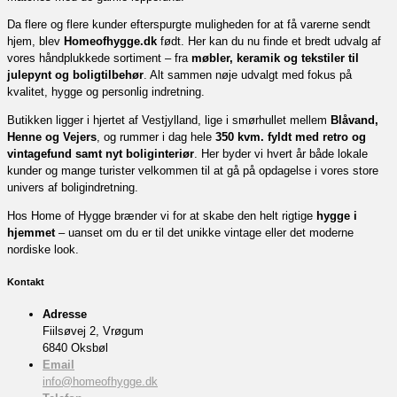
Da flere og flere kunder efterspurgte muligheden for at få varerne sendt
hjem, blev
Homeofhygge.dk
født. Her kan du nu finde et bredt udvalg af
vores håndplukkede sortiment – fra
møbler, keramik og tekstiler til
julepynt og boligtilbehør
. Alt sammen nøje udvalgt med fokus på
kvalitet, hygge og personlig indretning.
Butikken ligger i hjertet af Vestjylland, lige i smørhullet mellem
Blåvand,
Henne og Vejers
, og rummer i dag hele
350 kvm. fyldt med retro og
vintagefund samt nyt boliginteriør
. Her byder vi hvert år både lokale
kunder og mange turister velkommen til at gå på opdagelse i vores store
univers af boligindretning.
Hos Home of Hygge brænder vi for at skabe den helt rigtige
hygge i
hjemmet
– uanset om du er til det unikke vintage eller det moderne
nordiske look.
Kontakt
Adresse
Fiilsøvej 2, Vrøgum
6840 Oksbøl
Email
info@homeofhygge.dk