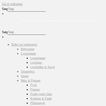
Gå til indholdet
Søg
×
Fri fragt i Danmark ved køb over 599 kr.
Søg
×
Bolig og Indretning
Belysning
Lysestager
Lysestager
Lyshuse
Lysholder & Spyd
Stearinlys
Vaser
Nips & Figurer
Pynt
Figurer
Fugle med clips
Krukker & Fade
Påskepynt