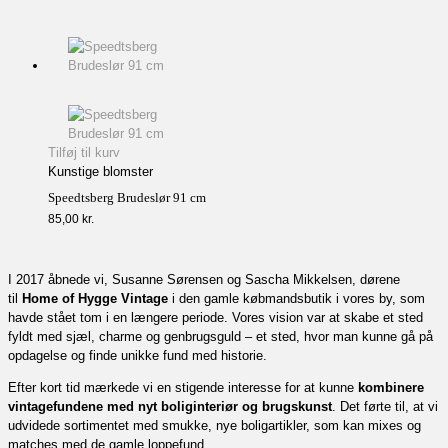
Tilføj til kurv
Kunstige blomster
Speedtsberg Brudeslør 91 cm
85,00
kr.
I 2017 åbnede vi, Susanne Sørensen og Sascha Mikkelsen, dørene
til
Home of Hygge Vintage
i den gamle købmandsbutik i vores by, som
havde stået tom i en længere periode. Vores vision var at skabe et sted
fyldt med sjæl, charme og genbrugsguld – et sted, hvor man kunne gå på
opdagelse og finde unikke fund med historie.
Efter kort tid mærkede vi en stigende interesse for at kunne
kombinere
vintagefundene med nyt boliginteriør og brugskunst
. Det førte til, at vi
udvidede sortimentet med smukke, nye boligartikler, som kan mixes og
matches med de gamle loppefund.