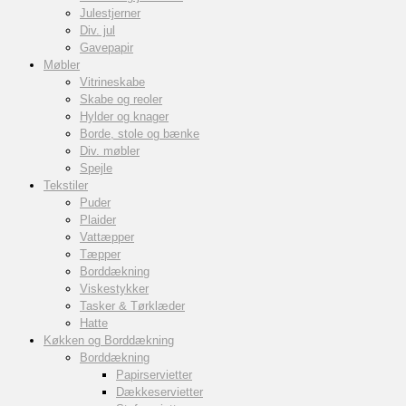
Julestjerner
Div. jul
Gavepapir
Møbler
Vitrineskabe
Skabe og reoler
Hylder og knager
Borde, stole og bænke
Div. møbler
Spejle
Tekstiler
Puder
Plaider
Vattæpper
Tæpper
Borddækning
Viskestykker
Tasker & Tørklæder
Hatte
Køkken og Borddækning
Borddækning
Papirservietter
Dækkeservietter