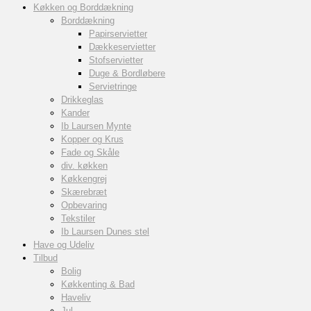
Køkken og Borddækning
Borddækning
Papirservietter
Dækkeservietter
Stofservietter
Duge & Bordløbere
Servietringe
Drikkeglas
Kander
Ib Laursen Mynte
Kopper og Krus
Fade og Skåle
div. køkken
Køkkengrej
Skærebræt
Opbevaring
Tekstiler
Ib Laursen Dunes stel
Have og Udeliv
Tilbud
Bolig
Køkkenting & Bad
Haveliv
Jul