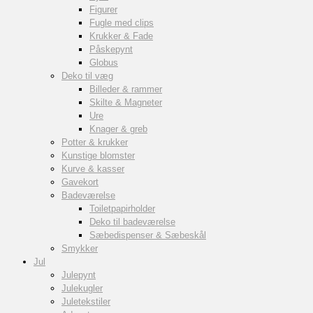
Figurer
Fugle med clips
Krukker & Fade
Påskepynt
Globus
Deko til væg
Billeder & rammer
Skilte & Magneter
Ure
Knager & greb
Potter & krukker
Kunstige blomster
Kurve & kasser
Gavekort
Badeværelse
Toiletpapirholder
Deko til badeværelse
Sæbedispenser & Sæbeskål
Smykker
Jul
Julepynt
Julekugler
Juletekstiler