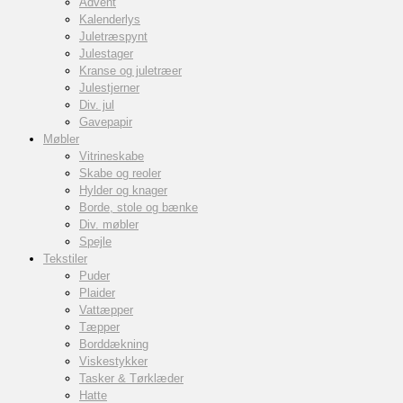
Advent
Kalenderlys
Juletræspynt
Julestager
Kranse og juletræer
Julestjerner
Div. jul
Gavepapir
Møbler
Vitrineskabe
Skabe og reoler
Hylder og knager
Borde, stole og bænke
Div. møbler
Spejle
Tekstiler
Puder
Plaider
Vattæpper
Tæpper
Borddækning
Viskestykker
Tasker & Tørklæder
Hatte