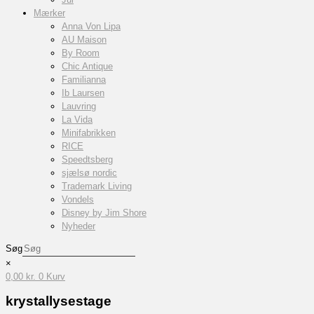
Mærker
Anna Von Lipa
AU Maison
By Room
Chic Antique
Familianna
Ib Laursen
Lauvring
La Vida
Minifabrikken
RICE
Speedtsberg
sjælsø nordic
Trademark Living
Vondels
Disney by Jim Shore
Nyheder
Søg
×
0,00
kr.
0
Kurv
krystallysestage