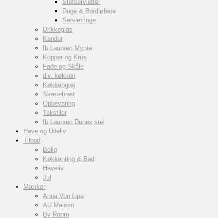
Stofservietter
Duge & Bordløbere
Servietringe
Drikkeglas
Kander
Ib Laursen Mynte
Kopper og Krus
Fade og Skåle
div. køkken
Køkkengrej
Skærebræt
Opbevaring
Tekstiler
Ib Laursen Dunes stel
Have og Udeliv
Tilbud
Bolig
Køkkenting & Bad
Haveliv
Jul
Mærker
Anna Von Lipa
AU Maison
By Room