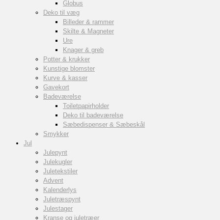
Globus
Deko til væg
Billeder & rammer
Skilte & Magneter
Ure
Knager & greb
Potter & krukker
Kunstige blomster
Kurve & kasser
Gavekort
Badeværelse
Toiletpapirholder
Deko til badeværelse
Sæbedispenser & Sæbeskål
Smykker
Jul
Julepynt
Julekugler
Juletekstiler
Advent
Kalenderlys
Juletræspynt
Julestager
Kranse og juletræer