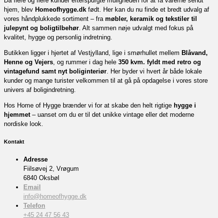
Da flere og flere kunder efterspurgte muligheden for at få varerne sendt
hjem, blev
Homeofhygge.dk
født. Her kan du nu finde et bredt udvalg af
vores håndplukkede sortiment – fra
møbler, keramik og tekstiler til
julepynt og boligtilbehør
. Alt sammen nøje udvalgt med fokus på
kvalitet, hygge og personlig indretning.
Butikken ligger i hjertet af Vestjylland, lige i smørhullet mellem
Blåvand,
Henne og Vejers
, og rummer i dag hele
350 kvm. fyldt med retro og
vintagefund samt nyt boliginteriør
. Her byder vi hvert år både lokale
kunder og mange turister velkommen til at gå på opdagelse i vores store
univers af boligindretning.
Hos Home of Hygge brænder vi for at skabe den helt rigtige
hygge i
hjemmet
– uanset om du er til det unikke vintage eller det moderne
nordiske look.
Kontakt
Adresse
Fiilsøvej 2, Vrøgum
6840 Oksbøl
Email
info@homeofhygge.dk
Telefon
+45 24 47 56 43