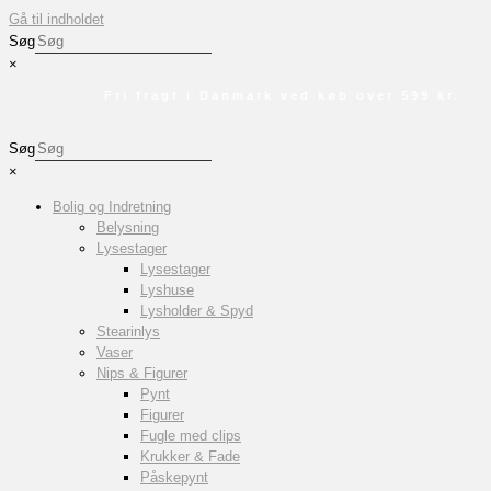
Gå til indholdet
Søg
×
Fri fragt i Danmark ved køb over 599 kr.
Søg
×
Bolig og Indretning
Belysning
Lysestager
Lysestager
Lyshuse
Lysholder & Spyd
Stearinlys
Vaser
Nips & Figurer
Pynt
Figurer
Fugle med clips
Krukker & Fade
Påskepynt