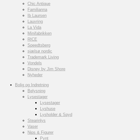
Chic Antique
Familianna
Ib Laursen
Lauvring
La Vida
Minifabrikken
RICE
Speedtsberg
sjælsø nordic
Trademark Living
Vondels
Disney by Jim Shore
Nyheder
Bolig og Indretning
Belysning
Lysestager
Lysestager
Lyshuse
Lysholder & Spyd
Stearinlys
Vaser
Nips & Figurer
Pynt