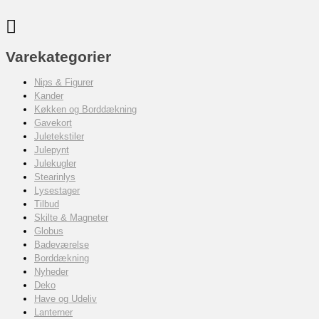
Varekategorier
Nips & Figurer
Kander
Køkken og Borddækning
Gavekort
Juletekstiler
Julepynt
Julekugler
Stearinlys
Lysestager
Tilbud
Skilte & Magneter
Globus
Badeværelse
Borddækning
Nyheder
Deko
Have og Udeliv
Lanterner