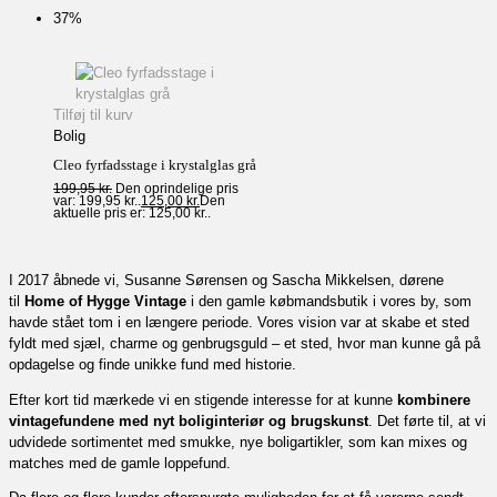
37%
Tilføj til kurv
Bolig
Cleo fyrfadsstage i krystalglas grå
199,95
kr.
Den oprindelige pris
var: 199,95 kr..
125,00
kr.
Den
aktuelle pris er: 125,00 kr..
I 2017 åbnede vi, Susanne Sørensen og Sascha Mikkelsen, dørene
til
Home of Hygge Vintage
i den gamle købmandsbutik i vores by, som
havde stået tom i en længere periode. Vores vision var at skabe et sted
fyldt med sjæl, charme og genbrugsguld – et sted, hvor man kunne gå på
opdagelse og finde unikke fund med historie.
Efter kort tid mærkede vi en stigende interesse for at kunne
kombinere
vintagefundene med nyt boliginteriør og brugskunst
. Det førte til, at vi
udvidede sortimentet med smukke, nye boligartikler, som kan mixes og
matches med de gamle loppefund.