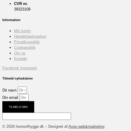
CVR nr.
39323109
Information
Min konto
Handelsbetingelser
Privatlivspolitik
Cookiepolitik
Om os
Kontakt
Facebook
Instagram
Tilmeld nyhedsbrev
Dit navn
Din email
TILMELD MIG
© 2026 homeofhygge.dk – Designet af
Aveo web&marketing