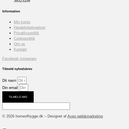
39323109
Information
Min konto
Handelsbetingelser
Privatlivspolitik
Cookiepolitik
Om os
Kontakt
Facebook
Instagram
Tilmeld nyhedsbrev
Dit navn
Din email
TILMELD MIG
© 2026 homeofhygge.dk – Designet af
Aveo web&marketing