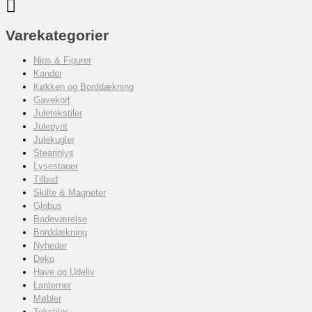
Varekategorier
Nips & Figurer
Kander
Køkken og Borddækning
Gavekort
Juletekstiler
Julepynt
Julekugler
Stearinlys
Lysestager
Tilbud
Skilte & Magneter
Globus
Badeværelse
Borddækning
Nyheder
Deko
Have og Udeliv
Lanterner
Møbler
Tekstiler