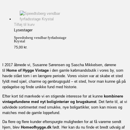
Tilføj til kurv
Lysestager
Speedtsberg vendbar fyrfadsstage
Krystal
75,00
kr.
I 2017 åbnede vi, Susanne Sørensen og Sascha Mikkelsen, dørene
til
Home of Hygge Vintage
i den gamle købmandsbutik i vores by, som
havde stået tom i en længere periode. Vores vision var at skabe et sted
fyldt med sjæl, charme og genbrugsguld – et sted, hvor man kunne gå på
opdagelse og finde unikke fund med historie.
Efter kort tid mærkede vi en stigende interesse for at kunne
kombinere
vintagefundene med nyt boliginteriør og brugskunst
. Det førte til, at vi
udvidede sortimentet med smukke, nye boligartikler, som kan mixes og
matches med de gamle loppefund.
Da flere og flere kunder efterspurgte muligheden for at få varerne sendt
hjem, blev
Homeofhygge.dk
født. Her kan du nu finde et bredt udvalg af