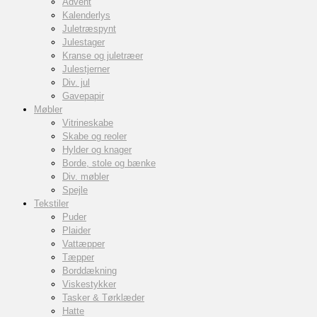
Advent
Kalenderlys
Juletræspynt
Julestager
Kranse og juletræer
Julestjerner
Div. jul
Gavepapir
Møbler
Vitrineskabe
Skabe og reoler
Hylder og knager
Borde, stole og bænke
Div. møbler
Spejle
Tekstiler
Puder
Plaider
Vattæpper
Tæpper
Borddækning
Viskestykker
Tasker & Tørklæder
Hatte