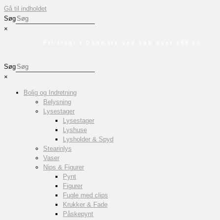
Gå til indholdet
Søg
×
Fri fragt i Danmark ved køb over 599 kr.
Søg
×
Bolig og Indretning
Belysning
Lysestager
Lysestager
Lyshuse
Lysholder & Spyd
Stearinlys
Vaser
Nips & Figurer
Pynt
Figurer
Fugle med clips
Krukker & Fade
Påskepynt