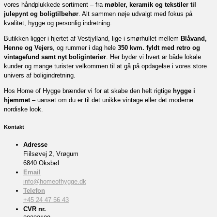
vores håndplukkede sortiment – fra
møbler, keramik og tekstiler til
julepynt og boligtilbehør
. Alt sammen nøje udvalgt med fokus på
kvalitet, hygge og personlig indretning.
Butikken ligger i hjertet af Vestjylland, lige i smørhullet mellem
Blåvand,
Henne og Vejers
, og rummer i dag hele
350 kvm. fyldt med retro og
vintagefund samt nyt boliginteriør
. Her byder vi hvert år både lokale
kunder og mange turister velkommen til at gå på opdagelse i vores store
univers af boligindretning.
Hos Home of Hygge brænder vi for at skabe den helt rigtige
hygge i
hjemmet
– uanset om du er til det unikke vintage eller det moderne
nordiske look.
Kontakt
Adresse
Fiilsøvej 2, Vrøgum
6840 Oksbøl
Email
info@homeofhygge.dk
Telefon
+45 24 47 56 43
CVR nr.