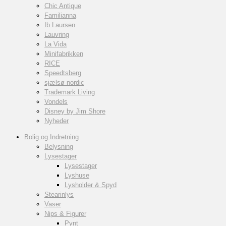
Chic Antique
Familianna
Ib Laursen
Lauvring
La Vida
Minifabrikken
RICE
Speedtsberg
sjælsø nordic
Trademark Living
Vondels
Disney by Jim Shore
Nyheder
Bolig og Indretning
Belysning
Lysestager
Lysestager
Lyshuse
Lysholder & Spyd
Stearinlys
Vaser
Nips & Figurer
Pynt