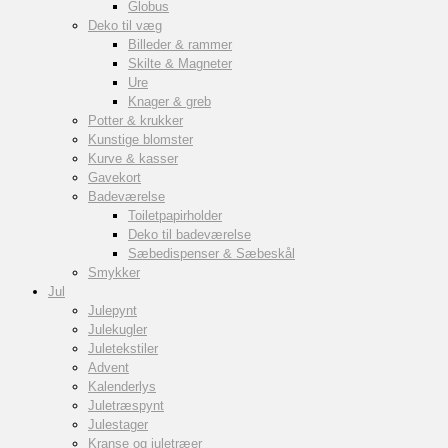
Globus
Deko til væg
Billeder & rammer
Skilte & Magneter
Ure
Knager & greb
Potter & krukker
Kunstige blomster
Kurve & kasser
Gavekort
Badeværelse
Toiletpapirholder
Deko til badeværelse
Sæbedispenser & Sæbeskål
Smykker
Jul
Julepynt
Julekugler
Juletekstiler
Advent
Kalenderlys
Juletræspynt
Julestager
Kranse og juletræer