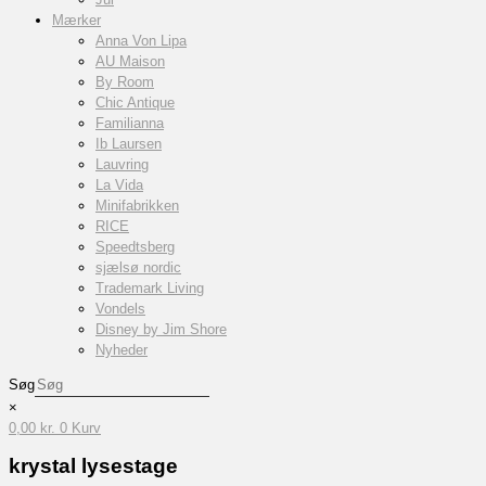
Mærker
Anna Von Lipa
AU Maison
By Room
Chic Antique
Familianna
Ib Laursen
Lauvring
La Vida
Minifabrikken
RICE
Speedtsberg
sjælsø nordic
Trademark Living
Vondels
Disney by Jim Shore
Nyheder
Søg
×
0,00
kr.
0
Kurv
krystal lysestage