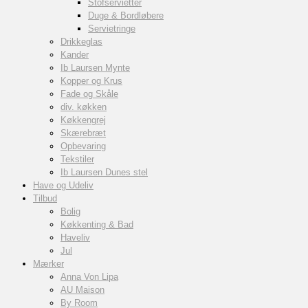
Stofservietter
Duge & Bordløbere
Servietringe
Drikkeglas
Kander
Ib Laursen Mynte
Kopper og Krus
Fade og Skåle
div. køkken
Køkkengrej
Skærebræt
Opbevaring
Tekstiler
Ib Laursen Dunes stel
Have og Udeliv
Tilbud
Bolig
Køkkenting & Bad
Haveliv
Jul
Mærker
Anna Von Lipa
AU Maison
By Room