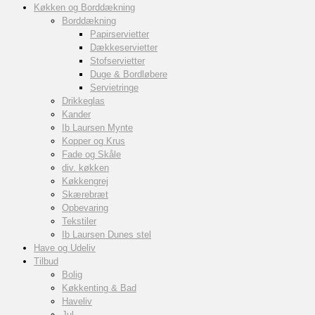
Køkken og Borddækning
Borddækning
Papirservietter
Dækkeservietter
Stofservietter
Duge & Bordløbere
Servietringe
Drikkeglas
Kander
Ib Laursen Mynte
Kopper og Krus
Fade og Skåle
div. køkken
Køkkengrej
Skærebræt
Opbevaring
Tekstiler
Ib Laursen Dunes stel
Have og Udeliv
Tilbud
Bolig
Køkkenting & Bad
Haveliv
Jul