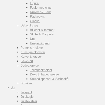
Figurer
Fugle med clips
Krukker & Fade
Påskepynt
Globus
Deko til væg
Billeder & rammer
Skilte & Magneter
Ure
Knager & greb
Potter & krukker
Kunstige blomster
Kurve & kasser
Gavekort
Badeværelse
Toiletpapirholder
Deko til badeværelse
Sæbedispenser & Sæbeskål
Smykker
Jul
Julepynt
Julekugler
Juletekstiler