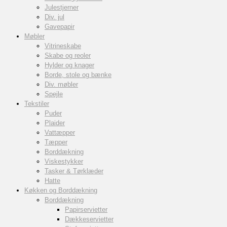
Julestjerner
Div. jul
Gavepapir
Møbler
Vitrineskabe
Skabe og reoler
Hylder og knager
Borde, stole og bænke
Div. møbler
Spejle
Tekstiler
Puder
Plaider
Vattæpper
Tæpper
Borddækning
Viskestykker
Tasker & Tørklæder
Hatte
Køkken og Borddækning
Borddækning
Papirservietter
Dækkeservietter