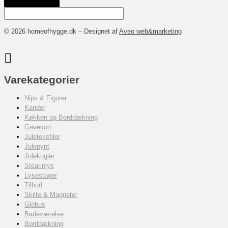
© 2026 homeofhygge.dk – Designet af
Aveo web&marketing
Varekategorier
Nips & Figurer
Kander
Køkken og Borddækning
Gavekort
Juletekstiler
Julepynt
Julekugler
Stearinlys
Lysestager
Tilbud
Skilte & Magneter
Globus
Badeværelse
Borddækning