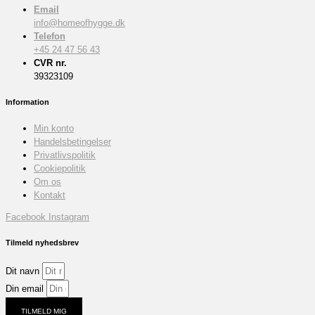
Email
info@homeofhygge.dk
Telefon
+45 24 47 56 43
CVR nr.
39323109
Information
Min konto
Handelsbetingelser
Privatlivspolitik
Cookiepolitik
Om os
Kontakt
Facebook
Instagram
Tilmeld nyhedsbrev
Dit navn
Din email
TILMELD MIG