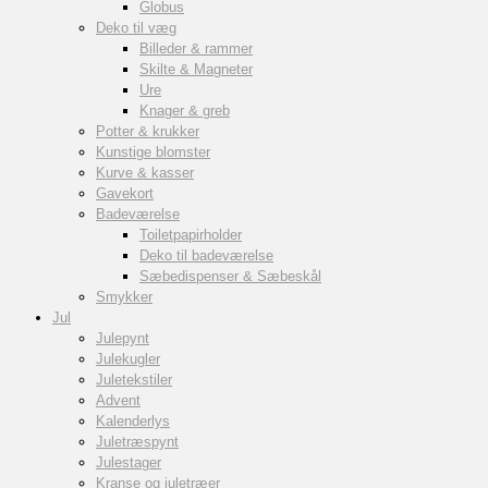
Globus
Deko til væg
Billeder & rammer
Skilte & Magneter
Ure
Knager & greb
Potter & krukker
Kunstige blomster
Kurve & kasser
Gavekort
Badeværelse
Toiletpapirholder
Deko til badeværelse
Sæbedispenser & Sæbeskål
Smykker
Jul
Julepynt
Julekugler
Juletekstiler
Advent
Kalenderlys
Juletræspynt
Julestager
Kranse og juletræer