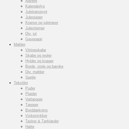
Advent
Kalenderlys
Juletræspynt
Julestager
Kranse og juletræer
Julestjerner
Div. jul
Gavepapir
Møbler
Vitrineskabe
Skabe og reoler
Hylder og knager
Borde, stole og bænke
Div. møbler
Spejle
Tekstiler
Puder
Plaider
Vattæpper
Tæpper
Borddækning
Viskestykker
Tasker & Tørklæder
Hatte