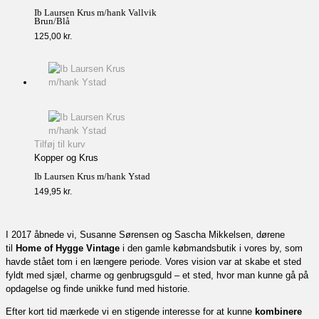
Ib Laursen Krus m/hank Vallvik
Brun/Blå
125,00
kr.
Tilføj til kurv
Kopper og Krus
Ib Laursen Krus m/hank Ystad
149,95
kr.
I 2017 åbnede vi, Susanne Sørensen og Sascha Mikkelsen, dørene
til
Home of Hygge Vintage
i den gamle købmandsbutik i vores by, som
havde stået tom i en længere periode. Vores vision var at skabe et sted
fyldt med sjæl, charme og genbrugsguld – et sted, hvor man kunne gå på
opdagelse og finde unikke fund med historie.
Efter kort tid mærkede vi en stigende interesse for at kunne
kombinere