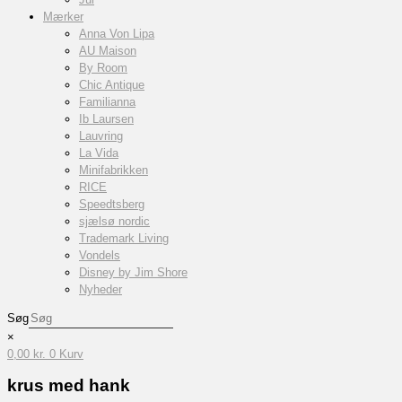
Mærker
Anna Von Lipa
AU Maison
By Room
Chic Antique
Familianna
Ib Laursen
Lauvring
La Vida
Minifabrikken
RICE
Speedtsberg
sjælsø nordic
Trademark Living
Vondels
Disney by Jim Shore
Nyheder
Søg
×
0,00
kr.
0
Kurv
krus med hank