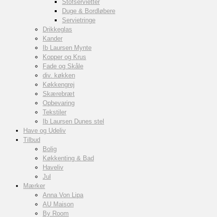
Stofservietter
Duge & Bordløbere
Servietringe
Drikkeglas
Kander
Ib Laursen Mynte
Kopper og Krus
Fade og Skåle
div. køkken
Køkkengrej
Skærebræt
Opbevaring
Tekstiler
Ib Laursen Dunes stel
Have og Udeliv
Tilbud
Bolig
Køkkenting & Bad
Haveliv
Jul
Mærker
Anna Von Lipa
AU Maison
By Room