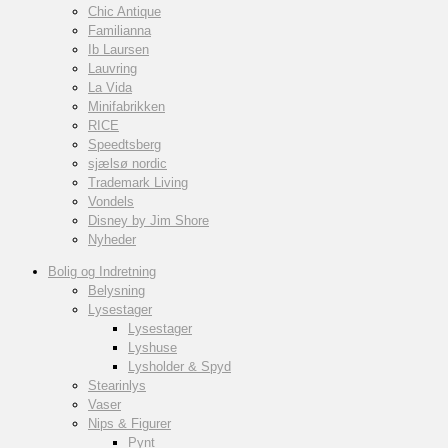
Chic Antique
Familianna
Ib Laursen
Lauvring
La Vida
Minifabrikken
RICE
Speedtsberg
sjælsø nordic
Trademark Living
Vondels
Disney by Jim Shore
Nyheder
Bolig og Indretning
Belysning
Lysestager
Lysestager
Lyshuse
Lysholder & Spyd
Stearinlys
Vaser
Nips & Figurer
Pynt