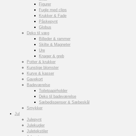
Figurer
Fugle med clips
Krukker & Fade
Påskepynt
Globus
Deko til væg
Billeder & rammer
Skilte & Magneter
Ure
Knager & greb
Potter & krukker
Kunstige blomster
Kurve & kasser
Gavekort
Badeværelse
Toiletpapirholder
Deko til badeværelse
Sæbedispenser & Sæbeskål
Smykker
Jul
Julepynt
Julekugler
Juletekstiler