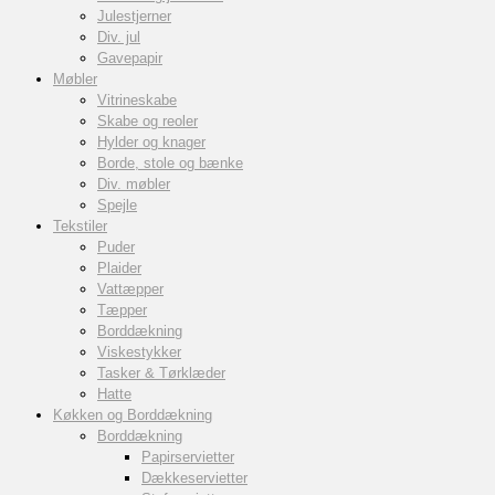
Julestjerner
Div. jul
Gavepapir
Møbler
Vitrineskabe
Skabe og reoler
Hylder og knager
Borde, stole og bænke
Div. møbler
Spejle
Tekstiler
Puder
Plaider
Vattæpper
Tæpper
Borddækning
Viskestykker
Tasker & Tørklæder
Hatte
Køkken og Borddækning
Borddækning
Papirservietter
Dækkeservietter