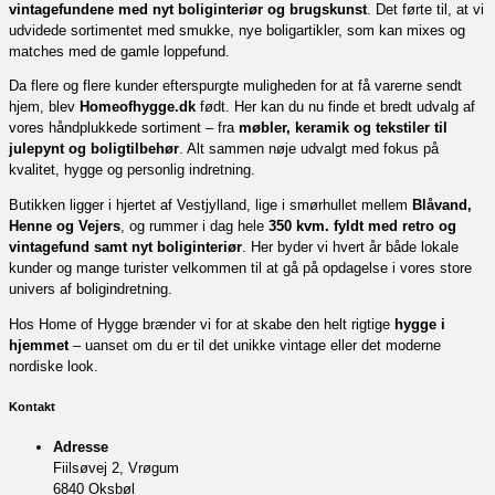
vintagefundene med nyt boliginteriør og brugskunst
. Det førte til, at vi
udvidede sortimentet med smukke, nye boligartikler, som kan mixes og
matches med de gamle loppefund.
Da flere og flere kunder efterspurgte muligheden for at få varerne sendt
hjem, blev
Homeofhygge.dk
født. Her kan du nu finde et bredt udvalg af
vores håndplukkede sortiment – fra
møbler, keramik og tekstiler til
julepynt og boligtilbehør
. Alt sammen nøje udvalgt med fokus på
kvalitet, hygge og personlig indretning.
Butikken ligger i hjertet af Vestjylland, lige i smørhullet mellem
Blåvand,
Henne og Vejers
, og rummer i dag hele
350 kvm. fyldt med retro og
vintagefund samt nyt boliginteriør
. Her byder vi hvert år både lokale
kunder og mange turister velkommen til at gå på opdagelse i vores store
univers af boligindretning.
Hos Home of Hygge brænder vi for at skabe den helt rigtige
hygge i
hjemmet
– uanset om du er til det unikke vintage eller det moderne
nordiske look.
Kontakt
Adresse
Fiilsøvej 2, Vrøgum
6840 Oksbøl