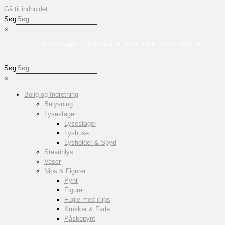
Gå til indholdet
Søg
×
Fri fragt i Danmark ved køb over 599 kr.
Søg
×
Bolig og Indretning
Belysning
Lysestager
Lysestager
Lyshuse
Lysholder & Spyd
Stearinlys
Vaser
Nips & Figurer
Pynt
Figurer
Fugle med clips
Krukker & Fade
Påskepynt