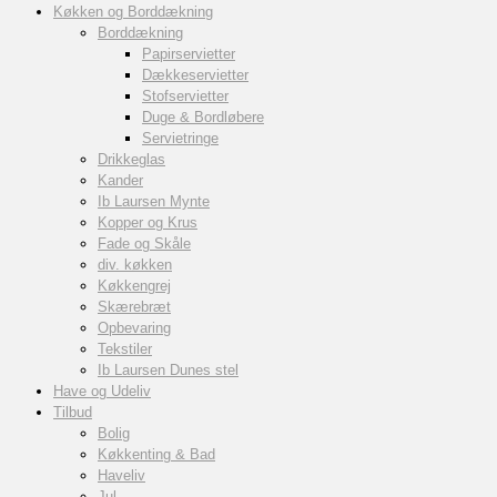
Køkken og Borddækning
Borddækning
Papirservietter
Dækkeservietter
Stofservietter
Duge & Bordløbere
Servietringe
Drikkeglas
Kander
Ib Laursen Mynte
Kopper og Krus
Fade og Skåle
div. køkken
Køkkengrej
Skærebræt
Opbevaring
Tekstiler
Ib Laursen Dunes stel
Have og Udeliv
Tilbud
Bolig
Køkkenting & Bad
Haveliv
Jul