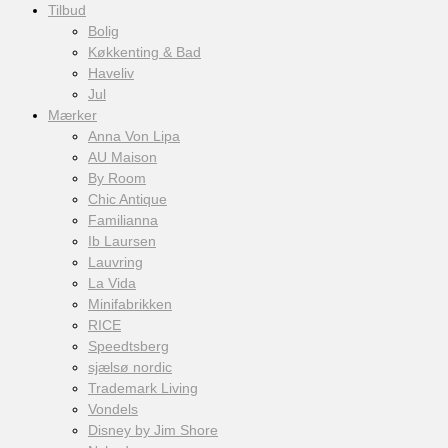
Tilbud
Bolig
Køkkenting & Bad
Haveliv
Jul
Mærker
Anna Von Lipa
AU Maison
By Room
Chic Antique
Familianna
Ib Laursen
Lauvring
La Vida
Minifabrikken
RICE
Speedtsberg
sjælsø nordic
Trademark Living
Vondels
Disney by Jim Shore