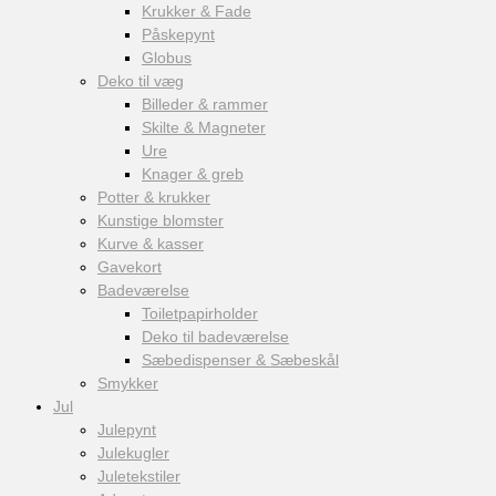
Krukker & Fade
Påskepynt
Globus
Deko til væg
Billeder & rammer
Skilte & Magneter
Ure
Knager & greb
Potter & krukker
Kunstige blomster
Kurve & kasser
Gavekort
Badeværelse
Toiletpapirholder
Deko til badeværelse
Sæbedispenser & Sæbeskål
Smykker
Jul
Julepynt
Julekugler
Juletekstiler