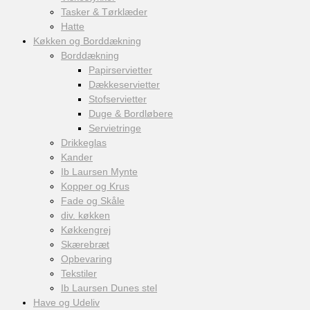
Tasker & Tørklæder
Hatte
Køkken og Borddækning
Borddækning
Papirservietter
Dækkeservietter
Stofservietter
Duge & Bordløbere
Servietringe
Drikkeglas
Kander
Ib Laursen Mynte
Kopper og Krus
Fade og Skåle
div. køkken
Køkkengrej
Skærebræt
Opbevaring
Tekstiler
Ib Laursen Dunes stel
Have og Udeliv