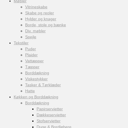
Møbler
Vitrineskabe
Skabe og reoler
Hylder og knager
Borde, stole og bænke
Div. møbler
Spejle
Tekstiler
Puder
Plaider
Vattæpper
Tæpper
Borddækning
Viskestykker
Tasker & Tørklæder
Hatte
Køkken og Borddækning
Borddækning
Papirservietter
Dækkeservietter
Stofservietter
Duge & Bordløbere