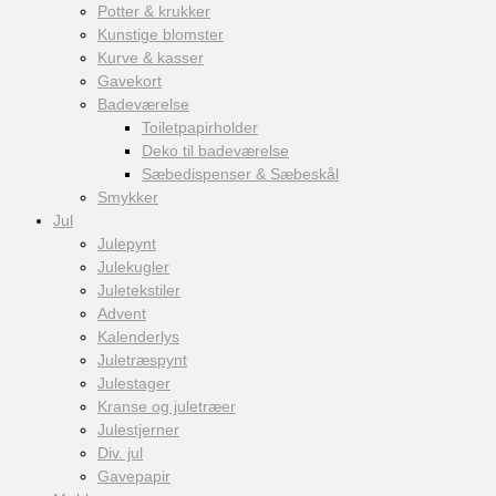
Potter & krukker
Kunstige blomster
Kurve & kasser
Gavekort
Badeværelse
Toiletpapirholder
Deko til badeværelse
Sæbedispenser & Sæbeskål
Smykker
Jul
Julepynt
Julekugler
Juletekstiler
Advent
Kalenderlys
Juletræspynt
Julestager
Kranse og juletræer
Julestjerner
Div. jul
Gavepapir