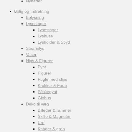
Nyheder
Bolig og Indretning
Belysning
Lysestager
Lysestager
Lyshuse
Lysholder & Spyd
Stearinlys
Vaser
Nips & Figurer
Pynt
Figurer
Fugle med clips
Krukker & Fade
Påskepynt
Globus
Deko til væg
Billeder & rammer
Skilte & Magneter
Ure
Knager & greb