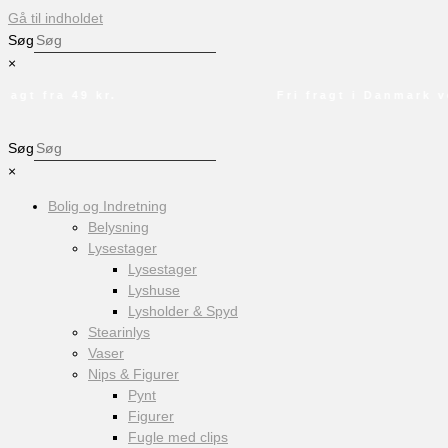
Gå til indholdet
Søg
×
gt fra 49 kr.
Fri fragt i Danmark ved
Søg
×
Bolig og Indretning
Belysning
Lysestager
Lysestager
Lyshuse
Lysholder & Spyd
Stearinlys
Vaser
Nips & Figurer
Pynt
Figurer
Fugle med clips