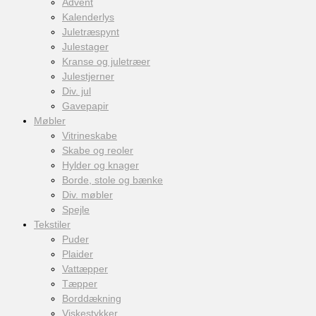
Advent
Kalenderlys
Juletræspynt
Julestager
Kranse og juletræer
Julestjerner
Div. jul
Gavepapir
Møbler
Vitrineskabe
Skabe og reoler
Hylder og knager
Borde, stole og bænke
Div. møbler
Spejle
Tekstiler
Puder
Plaider
Vattæpper
Tæpper
Borddækning
Viskestykker