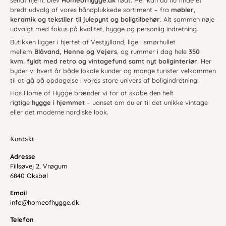
sendt hjem, blev
Homeofhygge.dk
født. Her kan du nu finde et
bredt udvalg af vores håndplukkede sortiment – fra
møbler,
keramik og tekstiler til julepynt og boligtilbehør
. Alt sammen nøje
udvalgt med fokus på kvalitet, hygge og personlig indretning.
Butikken ligger i hjertet af Vestjylland, lige i smørhullet
mellem
Blåvand, Henne og Vejers
, og rummer i dag hele
350
kvm. fyldt med retro og vintagefund samt nyt boliginteriør
. Her
byder vi hvert år både lokale kunder og mange turister velkommen
til at gå på opdagelse i vores store univers af boligindretning.
Hos Home of Hygge brænder vi for at skabe den helt
rigtige
hygge i hjemmet
– uanset om du er til det unikke vintage
eller det moderne nordiske look.
Kontakt
Adresse
Fiilsøvej 2, Vrøgum
6840 Oksbøl
Email
info@homeofhygge.dk
Telefon