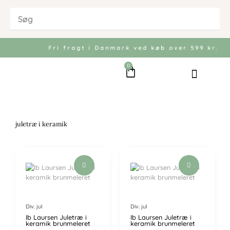
Gå
til
indholdet
Fri fragt i Danmark ved køb over 599 kr.
0
Kurv
Bolig og Indretni
Køkken og Bord
Have og Udeliv
juletræ i keramik
Div. jul
Div. jul
Ib Laursen Juletræ i
Ib Laursen Juletræ i
keramik brunmeleret
keramik brunmeleret