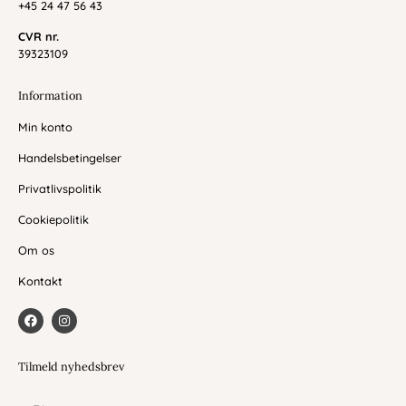
+45 24 47 56 43
CVR nr.
39323109
Information
Min konto
Handelsbetingelser
Privatlivspolitik
Cookiepolitik
Om os
Kontakt
F
I
a
n
c
s
e
t
b
a
Tilmeld nyhedsbrev
o
g
o
r
Dit
k
a