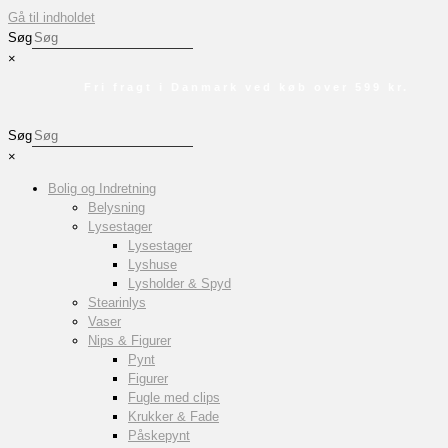
Gå til indholdet
Søg
×
Fri fragt i Danmark ved køb over 599 kr.
Søg
×
Bolig og Indretning
Belysning
Lysestager
Lysestager
Lyshuse
Lysholder & Spyd
Stearinlys
Vaser
Nips & Figurer
Pynt
Figurer
Fugle med clips
Krukker & Fade
Påskepynt