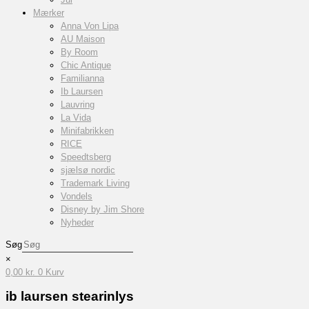
Mærker
Anna Von Lipa
AU Maison
By Room
Chic Antique
Familianna
Ib Laursen
Lauvring
La Vida
Minifabrikken
RICE
Speedtsberg
sjælsø nordic
Trademark Living
Vondels
Disney by Jim Shore
Nyheder
Søg
×
0,00
kr.
0
Kurv
ib laursen stearinlys