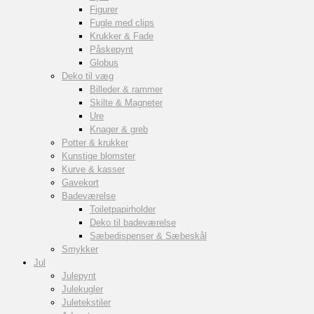
Figurer
Fugle med clips
Krukker & Fade
Påskepynt
Globus
Deko til væg
Billeder & rammer
Skilte & Magneter
Ure
Knager & greb
Potter & krukker
Kunstige blomster
Kurve & kasser
Gavekort
Badeværelse
Toiletpapirholder
Deko til badeværelse
Sæbedispenser & Sæbeskål
Smykker
Jul
Julepynt
Julekugler
Juletekstiler