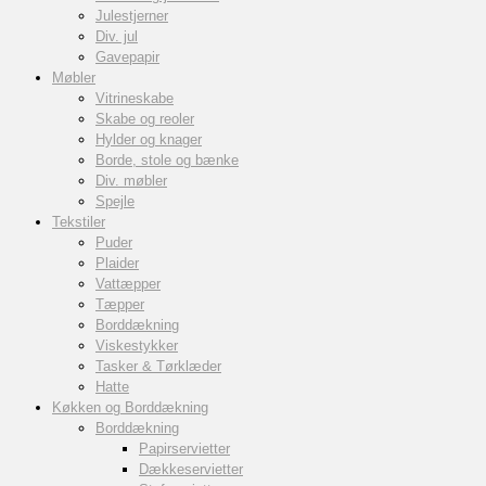
Julestjerner
Div. jul
Gavepapir
Møbler
Vitrineskabe
Skabe og reoler
Hylder og knager
Borde, stole og bænke
Div. møbler
Spejle
Tekstiler
Puder
Plaider
Vattæpper
Tæpper
Borddækning
Viskestykker
Tasker & Tørklæder
Hatte
Køkken og Borddækning
Borddækning
Papirservietter
Dækkeservietter