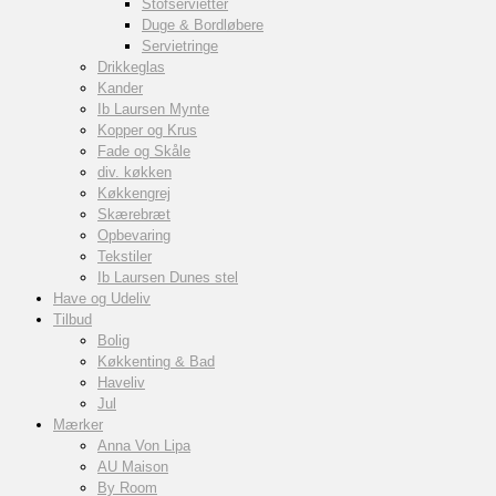
Stofservietter
Duge & Bordløbere
Servietringe
Drikkeglas
Kander
Ib Laursen Mynte
Kopper og Krus
Fade og Skåle
div. køkken
Køkkengrej
Skærebræt
Opbevaring
Tekstiler
Ib Laursen Dunes stel
Have og Udeliv
Tilbud
Bolig
Køkkenting & Bad
Haveliv
Jul
Mærker
Anna Von Lipa
AU Maison
By Room