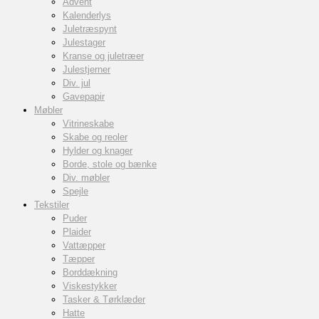
Advent
Kalenderlys
Juletræspynt
Julestager
Kranse og juletræer
Julestjerner
Div. jul
Gavepapir
Møbler
Vitrineskabe
Skabe og reoler
Hylder og knager
Borde, stole og bænke
Div. møbler
Spejle
Tekstiler
Puder
Plaider
Vattæpper
Tæpper
Borddækning
Viskestykker
Tasker & Tørklæder
Hatte