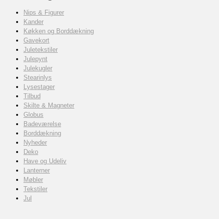
Nips & Figurer
Kander
Køkken og Borddækning
Gavekort
Juletekstiler
Julepynt
Julekugler
Stearinlys
Lysestager
Tilbud
Skilte & Magneter
Globus
Badeværelse
Borddækning
Nyheder
Deko
Have og Udeliv
Lanterner
Møbler
Tekstiler
Jul