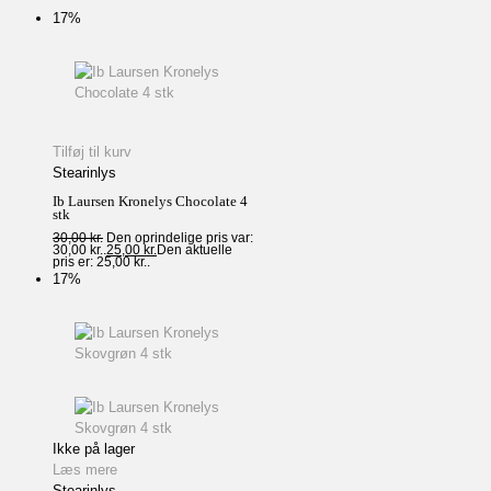
17%
Tilføj til kurv
Stearinlys
Ib Laursen Kronelys Chocolate 4
stk
30,00
kr.
Den oprindelige pris var:
30,00 kr..
25,00
kr.
Den aktuelle
pris er: 25,00 kr..
17%
Ikke på lager
Læs mere
Stearinlys