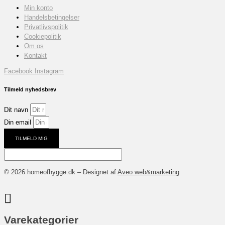
Min konto
Handelsbetingelser
Privatlivspolitik
Cookiepolitik
Om os
Kontakt
Facebook
Instagram
Tilmeld nyhedsbrev
Dit navn
Din email
TILMELD MIG
© 2026 homeofhygge.dk – Designet af
Aveo web&marketing
Varekategorier