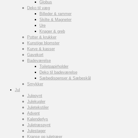
Globus
Deko til væg
Billeder & rammer
Skilte & Magneter
Ure
Knager & greb
Potter & krukker
Kunstige blomster
Kurve & kasser
Gavekort
Badeværelse
Toiletpapirholder
Deko til badeværelse
Sæbedispenser & Sæbeskål
Smykker
Jul
Julepynt
Julekugler
Juletekstiler
Advent
Kalenderlys
Juletræspynt
Julestager
Kranse og juletræer