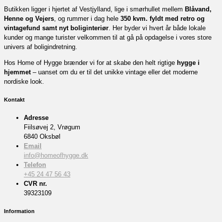
Butikken ligger i hjertet af Vestjylland, lige i smørhullet mellem
Blåvand,
Henne og Vejers
, og rummer i dag hele
350 kvm. fyldt med retro og
vintagefund samt nyt boliginteriør
. Her byder vi hvert år både lokale
kunder og mange turister velkommen til at gå på opdagelse i vores store
univers af boligindretning.
Hos Home of Hygge brænder vi for at skabe den helt rigtige
hygge i
hjemmet
– uanset om du er til det unikke vintage eller det moderne
nordiske look.
Kontakt
Adresse
Fiilsøvej 2, Vrøgum
6840 Oksbøl
Email
info@homeofhygge.dk
Telefon
+45 24 47 56 43
CVR nr.
39323109
Information