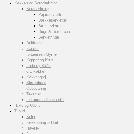
Køkken og Borddækning
Borddækning
Papirservietter
Dækkeservietter
Stofservietter
Duge & Bordløbere
Servietringe
Drikkeglas
Kander
Ib Laursen Mynte
Kopper og Krus
Fade og Skåle
div. køkken
Køkkengrej
Skærebræt
Opbevaring
Tekstiler
Ib Laursen Dunes stel
Have og Udeliv
Tilbud
Bolig
Køkkenting & Bad
Haveliv
Jul