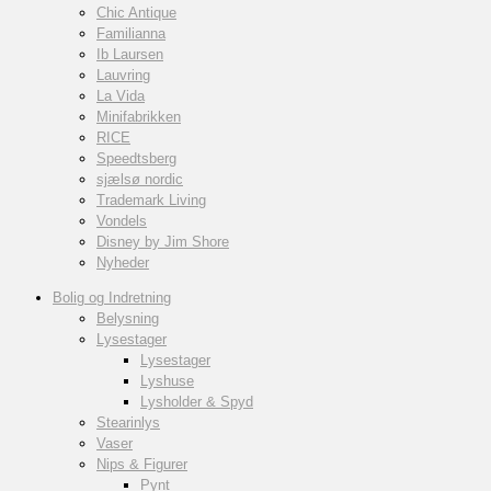
Chic Antique
Familianna
Ib Laursen
Lauvring
La Vida
Minifabrikken
RICE
Speedtsberg
sjælsø nordic
Trademark Living
Vondels
Disney by Jim Shore
Nyheder
Bolig og Indretning
Belysning
Lysestager
Lysestager
Lyshuse
Lysholder & Spyd
Stearinlys
Vaser
Nips & Figurer
Pynt