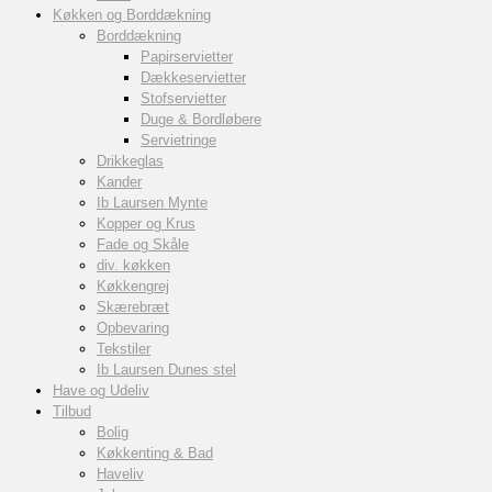
Køkken og Borddækning
Borddækning
Papirservietter
Dækkeservietter
Stofservietter
Duge & Bordløbere
Servietringe
Drikkeglas
Kander
Ib Laursen Mynte
Kopper og Krus
Fade og Skåle
div. køkken
Køkkengrej
Skærebræt
Opbevaring
Tekstiler
Ib Laursen Dunes stel
Have og Udeliv
Tilbud
Bolig
Køkkenting & Bad
Haveliv