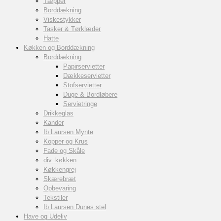
Tæpper
Borddækning
Viskestykker
Tasker & Tørklæder
Hatte
Køkken og Borddækning
Borddækning
Papirservietter
Dækkeservietter
Stofservietter
Duge & Bordløbere
Servietringe
Drikkeglas
Kander
Ib Laursen Mynte
Kopper og Krus
Fade og Skåle
div. køkken
Køkkengrej
Skærebræt
Opbevaring
Tekstiler
Ib Laursen Dunes stel
Have og Udeliv