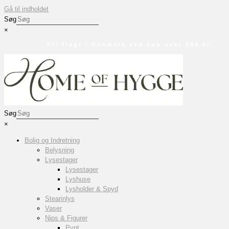
Gå til indholdet
Søg
×
Fri fragt i Danmark ved køb over 599 kr.
Søg
×
Bolig og Indretning
Belysning
Lysestager
Lysestager
Lyshuse
Lysholder & Spyd
Stearinlys
Vaser
Nips & Figurer
Pynt