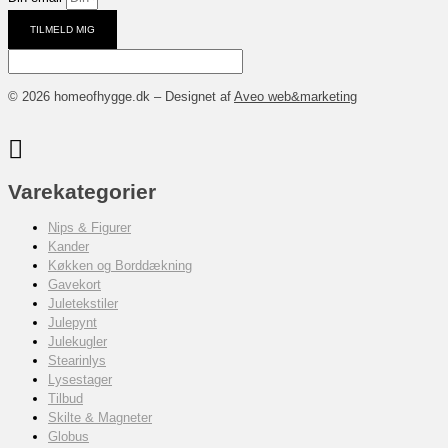
TILMELD MIG
© 2026 homeofhygge.dk – Designet af
Aveo web&marketing
Varekategorier
Nips & Figurer
Kander
Køkken og Borddækning
Gavekort
Juletekstiler
Julepynt
Julekugler
Stearinlys
Lysestager
Tilbud
Skilte & Magneter
Globus