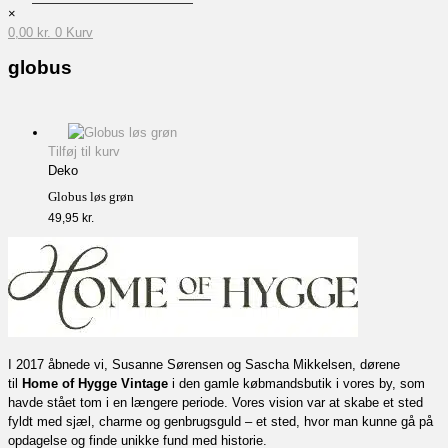
×
0,00
kr.
0
Kurv
globus
Tilføj til kurv
Deko
Globus løs grøn
49,95
kr.
I 2017 åbnede vi, Susanne Sørensen og Sascha Mikkelsen, dørene
til
Home of Hygge Vintage
i den gamle købmandsbutik i vores by, som
havde stået tom i en længere periode. Vores vision var at skabe et sted
fyldt med sjæl, charme og genbrugsguld – et sted, hvor man kunne gå på
opdagelse og finde unikke fund med historie.