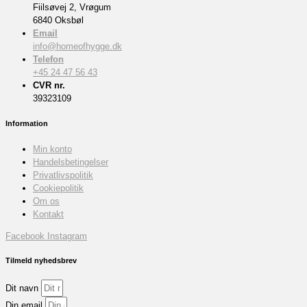
Fiilsøvej 2, Vrøgum
6840 Oksbøl
Email
info@homeofhygge.dk
Telefon
+45 24 47 56 43
CVR nr.
39323109
Information
Min konto
Handelsbetingelser
Privatlivspolitik
Cookiepolitik
Om os
Kontakt
Facebook
Instagram
Tilmeld nyhedsbrev
Dit navn
Din email