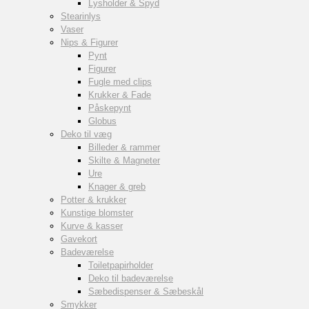
Lysholder & Spyd
Stearinlys
Vaser
Nips & Figurer
Pynt
Figurer
Fugle med clips
Krukker & Fade
Påskepynt
Globus
Deko til væg
Billeder & rammer
Skilte & Magneter
Ure
Knager & greb
Potter & krukker
Kunstige blomster
Kurve & kasser
Gavekort
Badeværelse
Toiletpapirholder
Deko til badeværelse
Sæbedispenser & Sæbeskål
Smykker