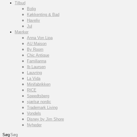
Tilbud
Bolig
Køkkenting & Bad
Haveliv
Jul
Mærker
Anna Von Lipa
AU Maison
By Room
Chic Antique
Familianna
Ib Laursen
Lauvring
La Vida
Minifabrikken
RICE
Speedtsberg
sjælsø nordic
Trademark Living
Vondels
Disney by Jim Shore
Nyheder
Søg