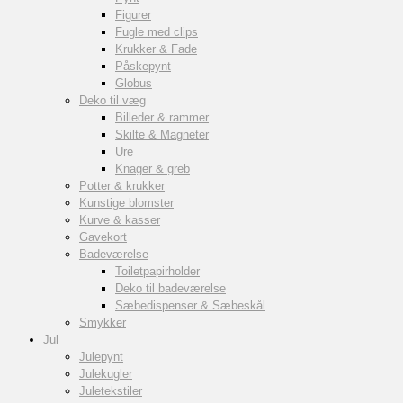
Figurer
Fugle med clips
Krukker & Fade
Påskepynt
Globus
Deko til væg
Billeder & rammer
Skilte & Magneter
Ure
Knager & greb
Potter & krukker
Kunstige blomster
Kurve & kasser
Gavekort
Badeværelse
Toiletpapirholder
Deko til badeværelse
Sæbedispenser & Sæbeskål
Smykker
Jul
Julepynt
Julekugler
Juletekstiler