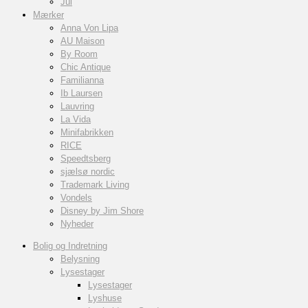
Jul
Mærker
Anna Von Lipa
AU Maison
By Room
Chic Antique
Familianna
Ib Laursen
Lauvring
La Vida
Minifabrikken
RICE
Speedtsberg
sjælsø nordic
Trademark Living
Vondels
Disney by Jim Shore
Nyheder
Bolig og Indretning
Belysning
Lysestager
Lysestager
Lyshuse