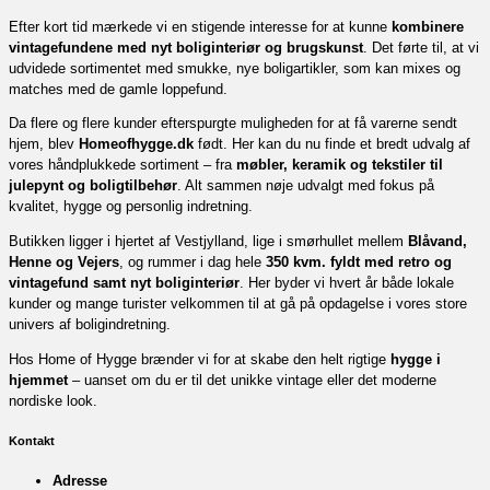
Efter kort tid mærkede vi en stigende interesse for at kunne
kombinere
vintagefundene med nyt boliginteriør og brugskunst
. Det førte til, at vi
udvidede sortimentet med smukke, nye boligartikler, som kan mixes og
matches med de gamle loppefund.
Da flere og flere kunder efterspurgte muligheden for at få varerne sendt
hjem, blev
Homeofhygge.dk
født. Her kan du nu finde et bredt udvalg af
vores håndplukkede sortiment – fra
møbler, keramik og tekstiler til
julepynt og boligtilbehør
. Alt sammen nøje udvalgt med fokus på
kvalitet, hygge og personlig indretning.
Butikken ligger i hjertet af Vestjylland, lige i smørhullet mellem
Blåvand,
Henne og Vejers
, og rummer i dag hele
350 kvm. fyldt med retro og
vintagefund samt nyt boliginteriør
. Her byder vi hvert år både lokale
kunder og mange turister velkommen til at gå på opdagelse i vores store
univers af boligindretning.
Hos Home of Hygge brænder vi for at skabe den helt rigtige
hygge i
hjemmet
– uanset om du er til det unikke vintage eller det moderne
nordiske look.
Kontakt
Adresse