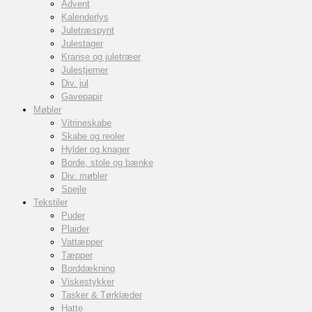
Advent
Kalenderlys
Juletræspynt
Julestager
Kranse og juletræer
Julestjerner
Div. jul
Gavepapir
Møbler
Vitrineskabe
Skabe og reoler
Hylder og knager
Borde, stole og bænke
Div. møbler
Spejle
Tekstiler
Puder
Plaider
Vattæpper
Tæpper
Borddækning
Viskestykker
Tasker & Tørklæder
Hatte