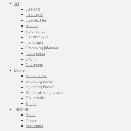
Jul
Julepynt
Julekugler
Juletekstiler
Advent
Kalenderlys
Juletræspynt
Julestager
Kranse og juletræer
Julestjerner
Div. jul
Gavepapir
Møbler
Vitrineskabe
Skabe og reoler
Hylder og knager
Borde, stole og bænke
Div. møbler
Spejle
Tekstiler
Puder
Plaider
Vattæpper