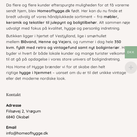
Da flere og flere kunder efterspurgte muligheden for at få varerne
sendt hjem, blev
Homeofhygge.dk
født. Her kan du nu finde et
bredt udvalg af vores håndplukkede sortiment – fra
møbler,
keramik og tekstiler til julepynt og boligtilbehør
. Alt sammen nøje
udvalgt med fokus på kvalitet, hygge og personlig indretning.
Butikken ligger i hjertet af Vestjylland, lige i smørhullet
mellem
Blåvand, Henne og Vejers
, og rummer i dag hele
350
kvm. fyldt med retro og vintagefund samt nyt boliginteriør
. Her
DKK
byder vi hvert år både lokale kunder og mange turister velkommen
til at gå på opdagelse i vores store univers af boligindretning.
Hos Home of Hygge brænder vi for at skabe den helt
rigtige
hygge i hjemmet
– uanset om du er til det unikke vintage
eller det moderne nordiske look.
Kontakt
Adresse
Fiilsøvej 2, Vrøgum
6840 Oksbøl
Email
info@homeofhygge.dk