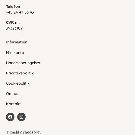
Telefon
+45 24 47 56 43
CVR nr.
39323109
Information
Min konto
Handelsbetingelser
Privatlivspolitik
Cookiepolitik
Om os
Kontakt
F
I
a
n
c
s
e
t
b
a
Tilmeld nyhedsbrev