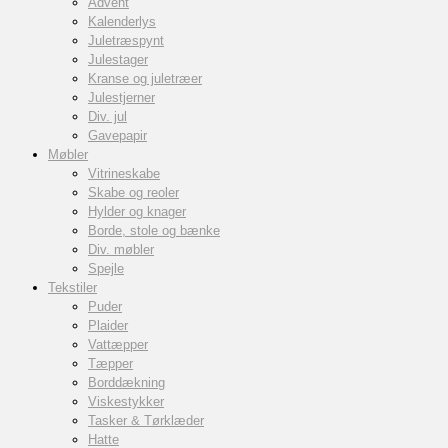
Advent
Kalenderlys
Juletræspynt
Julestager
Kranse og juletræer
Julestjerner
Div. jul
Gavepapir
Møbler
Vitrineskabe
Skabe og reoler
Hylder og knager
Borde, stole og bænke
Div. møbler
Spejle
Tekstiler
Puder
Plaider
Vattæpper
Tæpper
Borddækning
Viskestykker
Tasker & Tørklæder
Hatte