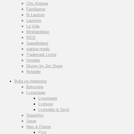
Chic Antique
Familianna
Ib Laursen
Lauvring
La Vida
Minifabrikken
RICE
Speedtsberg
sjælsø nordic
Trademark Living
Vondels
Disney by Jim Shore
Nyheder
Bolig og Indretning
Belysning
Lysestager
Lysestager
Lyshuse
Lysholder & Spyd
Stearinlys
Vaser
Nips & Figurer
Pynt