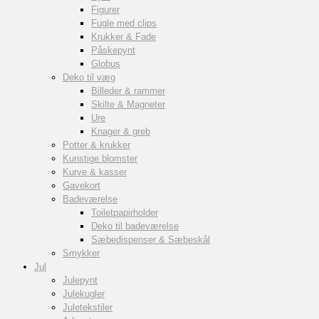
Figurer
Fugle med clips
Krukker & Fade
Påskepynt
Globus
Deko til væg
Billeder & rammer
Skilte & Magneter
Ure
Knager & greb
Potter & krukker
Kunstige blomster
Kurve & kasser
Gavekort
Badeværelse
Toiletpapirholder
Deko til badeværelse
Sæbedispenser & Sæbeskål
Smykker
Jul
Julepynt
Julekugler
Juletekstiler