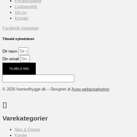
Privatlivspolitik
Cookiepolitik
Om os
Kontakt
Facebook
Instagram
Tilmeld nyhedsbrev
Dit navn
Din email
TILMELD MIG
© 2026 homeofhygge.dk – Designet af
Aveo web&marketing
Varekategorier
Nips & Figurer
Kander