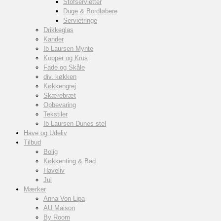
Stofservietter
Duge & Bordløbere
Servietringe
Drikkeglas
Kander
Ib Laursen Mynte
Kopper og Krus
Fade og Skåle
div. køkken
Køkkengrej
Skærebræt
Opbevaring
Tekstiler
Ib Laursen Dunes stel
Have og Udeliv
Tilbud
Bolig
Køkkenting & Bad
Haveliv
Jul
Mærker
Anna Von Lipa
AU Maison
By Room