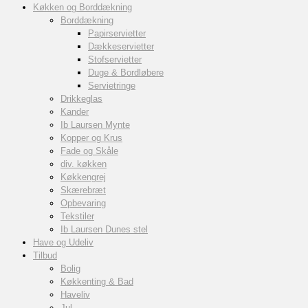
Køkken og Borddækning
Borddækning
Papirservietter
Dækkeservietter
Stofservietter
Duge & Bordløbere
Servietringe
Drikkeglas
Kander
Ib Laursen Mynte
Kopper og Krus
Fade og Skåle
div. køkken
Køkkengrej
Skærebræt
Opbevaring
Tekstiler
Ib Laursen Dunes stel
Have og Udeliv
Tilbud
Bolig
Køkkenting & Bad
Haveliv
Jul