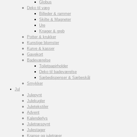
Globus
Deko til væg
Billeder & rammer
Skilte & Magneter
Ure
Knager & greb
Potter & krukker
Kunstige blomster
Kurve & kasser
Gavekort
Badeværelse
Toiletpapirholder
Deko til badeværelse
Sæbedispenser & Sæbeskål
Smykker
Jul
Julepynt
Julekugler
Juletekstiler
Advent
Kalenderlys
Juletræspynt
Julestager
Kranse og juletræer