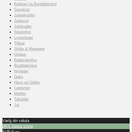
Køkken og Borddækning
Gavekort
Juletekstiler
Julepynt
Julekugler
Stearinlys
Lysestager
Tilbud
Skilte & Magneter
Globus
Badeværelse
Borddækning
Nyheder
Deko
Have og Udeliv
Lanterner
Møbler
Tekstiler
Jul
Vælg din valuta
DKK
Dansk krone
EUR
Euro