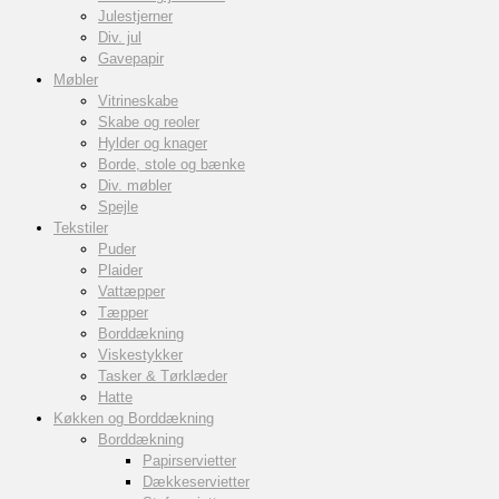
Julestjerner
Div. jul
Gavepapir
Møbler
Vitrineskabe
Skabe og reoler
Hylder og knager
Borde, stole og bænke
Div. møbler
Spejle
Tekstiler
Puder
Plaider
Vattæpper
Tæpper
Borddækning
Viskestykker
Tasker & Tørklæder
Hatte
Køkken og Borddækning
Borddækning
Papirservietter
Dækkeservietter