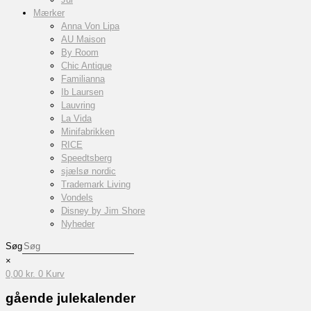
Mærker
Anna Von Lipa
AU Maison
By Room
Chic Antique
Familianna
Ib Laursen
Lauvring
La Vida
Minifabrikken
RICE
Speedtsberg
sjælsø nordic
Trademark Living
Vondels
Disney by Jim Shore
Nyheder
Søg
×
0,00
kr.
0
Kurv
gående julekalender