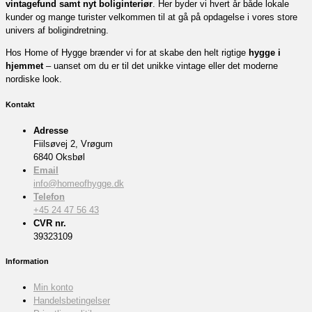
vintagefund samt nyt boliginteriør
. Her byder vi hvert år både lokale
kunder og mange turister velkommen til at gå på opdagelse i vores store
univers af boligindretning.
Hos Home of Hygge brænder vi for at skabe den helt rigtige
hygge i
hjemmet
– uanset om du er til det unikke vintage eller det moderne
nordiske look.
Kontakt
Adresse
Fiilsøvej 2, Vrøgum
6840 Oksbøl
Email
info@homeofhygge.dk
Telefon
+45 24 47 56 43
CVR nr.
39323109
Information
Min konto
Handelsbetingelser