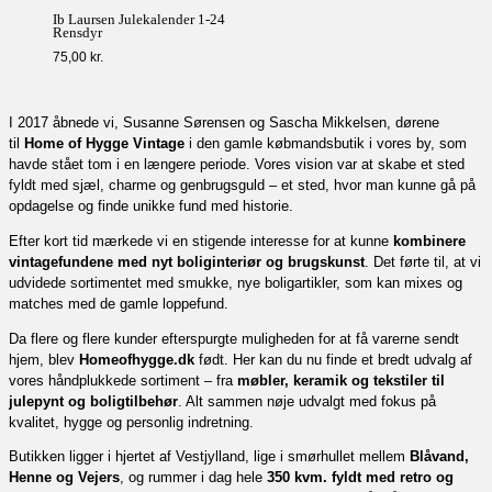
Ib Laursen Julekalender 1-24
Rensdyr
75,00
kr.
I 2017 åbnede vi, Susanne Sørensen og Sascha Mikkelsen, dørene
til
Home of Hygge Vintage
i den gamle købmandsbutik i vores by, som
havde stået tom i en længere periode. Vores vision var at skabe et sted
fyldt med sjæl, charme og genbrugsguld – et sted, hvor man kunne gå på
opdagelse og finde unikke fund med historie.
Efter kort tid mærkede vi en stigende interesse for at kunne
kombinere
vintagefundene med nyt boliginteriør og brugskunst
. Det førte til, at vi
udvidede sortimentet med smukke, nye boligartikler, som kan mixes og
matches med de gamle loppefund.
Da flere og flere kunder efterspurgte muligheden for at få varerne sendt
hjem, blev
Homeofhygge.dk
født. Her kan du nu finde et bredt udvalg af
vores håndplukkede sortiment – fra
møbler, keramik og tekstiler til
julepynt og boligtilbehør
. Alt sammen nøje udvalgt med fokus på
kvalitet, hygge og personlig indretning.
Butikken ligger i hjertet af Vestjylland, lige i smørhullet mellem
Blåvand,
Henne og Vejers
, og rummer i dag hele
350 kvm. fyldt med retro og