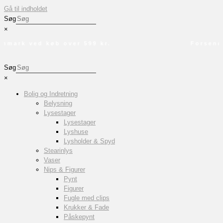
Gå til indholdet
Søg
×
nmark ved køb over 599 kr.
Forsende
Søg
×
Bolig og Indretning
Belysning
Lysestager
Lysestager
Lyshuse
Lysholder & Spyd
Stearinlys
Vaser
Nips & Figurer
Pynt
Figurer
Fugle med clips
Krukker & Fade
Påskepynt