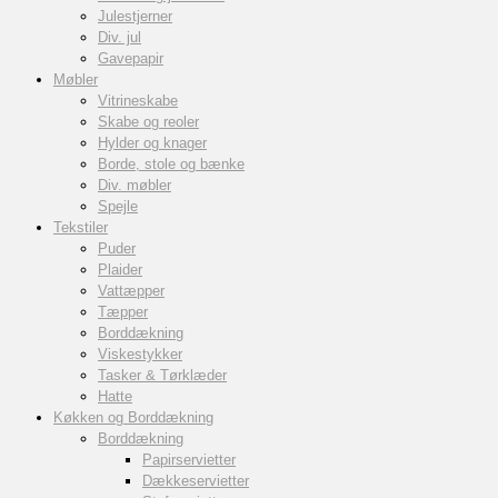
Julestjerner
Div. jul
Gavepapir
Møbler
Vitrineskabe
Skabe og reoler
Hylder og knager
Borde, stole og bænke
Div. møbler
Spejle
Tekstiler
Puder
Plaider
Vattæpper
Tæpper
Borddækning
Viskestykker
Tasker & Tørklæder
Hatte
Køkken og Borddækning
Borddækning
Papirservietter
Dækkeservietter