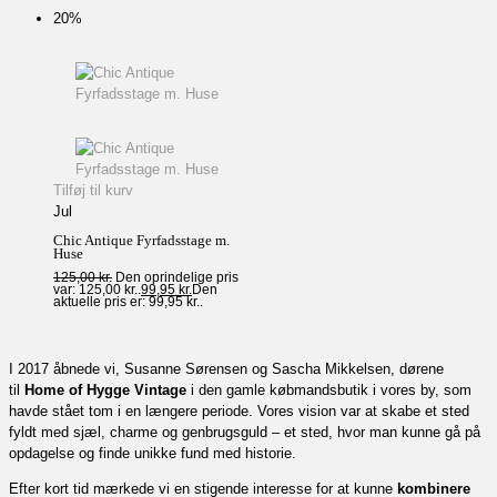
20%
Tilføj til kurv
Jul
Chic Antique Fyrfadsstage m.
Huse
125,00
kr.
Den oprindelige pris
var: 125,00 kr..
99,95
kr.
Den
aktuelle pris er: 99,95 kr..
I 2017 åbnede vi, Susanne Sørensen og Sascha Mikkelsen, dørene
til
Home of Hygge Vintage
i den gamle købmandsbutik i vores by, som
havde stået tom i en længere periode. Vores vision var at skabe et sted
fyldt med sjæl, charme og genbrugsguld – et sted, hvor man kunne gå på
opdagelse og finde unikke fund med historie.
Efter kort tid mærkede vi en stigende interesse for at kunne
kombinere