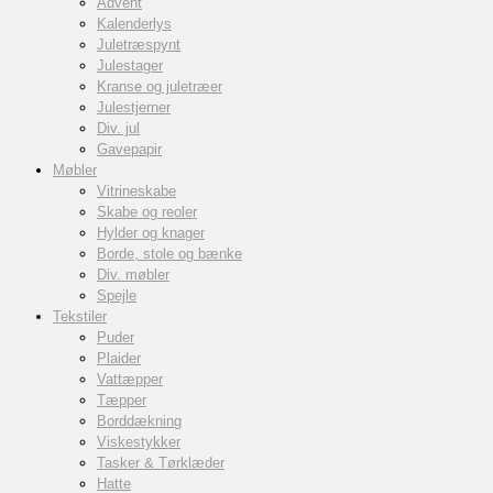
Advent
Kalenderlys
Juletræspynt
Julestager
Kranse og juletræer
Julestjerner
Div. jul
Gavepapir
Møbler
Vitrineskabe
Skabe og reoler
Hylder og knager
Borde, stole og bænke
Div. møbler
Spejle
Tekstiler
Puder
Plaider
Vattæpper
Tæpper
Borddækning
Viskestykker
Tasker & Tørklæder
Hatte