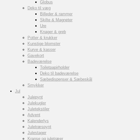
Globus
Deko til væg
Billeder & rammer
Skilte & Magneter
Ure
Knager & greb
Potter & krukker
Kunstige blomster
Kurve & kasser
Gavekort
Badeværelse
Toiletpapirholder
Deko til badeværelse
Sæbedispenser & Sæbeskål
Smykker
Jul
Julepynt
Julekugler
Juletekstiler
Advent
Kalenderlys
Juletræspynt
Julestager
Kranse og juletræer