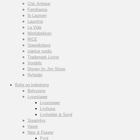
Chic Antique
Familianna
Ib Laursen
Lauvring
La Vida
Minifabrikken
RICE
Speedtsberg
sjælsø nordic
Trademark Living
Vondels
Disney by Jim Shore
Nyheder
Bolig og Indretning
Belysning
Lysestager
Lysestager
Lyshuse
Lysholder & Spyd
Stearinlys
Vaser
Nips & Figurer
Pynt