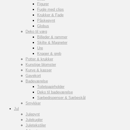
Figurer
Fugle med clips
Krukker & Fade
Påskepynt
Globus
Deko til væg
Billeder & rammer
Skilte & Magneter
Ure
Knager & greb
Potter & krukker
Kunstige blomster
Kurve & kasser
Gavekort
Badeværelse
Toiletpapirholder
Deko til badeværelse
Sæbedispenser & Sæbeskål
Smykker
Jul
Julepynt
Julekugler
Juletekstiler