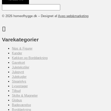
© 2026 homeofhygge.dk – Designet af
Aveo web&marketing
Varekategorier
Nips & Figurer
Kander
Køkken og Borddækning
Gavekort
Juletekstiler
Julepynt
Julekugler
Stearinlys
Lysestager
Tilbud
Skilte & Magneter
Globus
Badeværelse
Borddækning