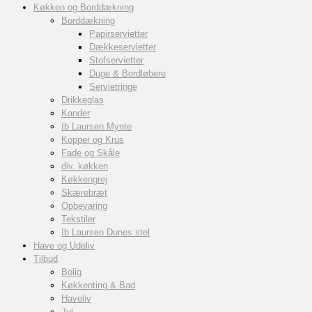
Køkken og Borddækning
Borddækning
Papirservietter
Dækkeservietter
Stofservietter
Duge & Bordløbere
Servietringe
Drikkeglas
Kander
Ib Laursen Mynte
Kopper og Krus
Fade og Skåle
div. køkken
Køkkengrej
Skærebræt
Opbevaring
Tekstiler
Ib Laursen Dunes stel
Have og Udeliv
Tilbud
Bolig
Køkkenting & Bad
Haveliv
Jul