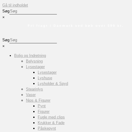
Gå til indholdet
Søg
×
Fri fragt i Danmark ved køb over 599 kr.
Søg
×
Bolig og Indretning
Belysning
Lysestager
Lysestager
Lyshuse
Lysholder & Spyd
Stearinlys
Vaser
Nips & Figurer
Pynt
Figurer
Fugle med clips
Krukker & Fade
Påskepynt