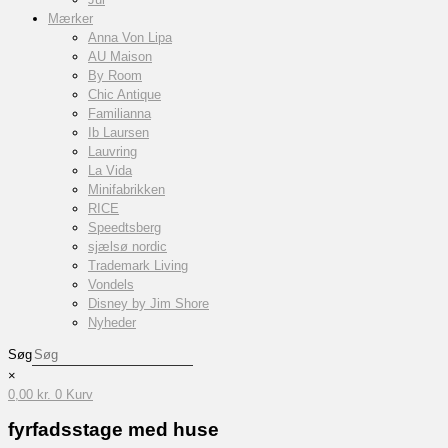
Mærker
Anna Von Lipa
AU Maison
By Room
Chic Antique
Familianna
Ib Laursen
Lauvring
La Vida
Minifabrikken
RICE
Speedtsberg
sjælsø nordic
Trademark Living
Vondels
Disney by Jim Shore
Nyheder
Søg
×
0,00
kr.
0
Kurv
fyrfadsstage med huse