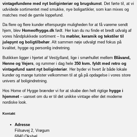
vintagefundene med nyt boliginteriør og brugskunst
. Det førte til, at vi
udvidede sortimentet med smukke, nye boligartikler, som kan mixes og
matches med de gamle loppefund.
Da flere og flere kunder efterspurgte muligheden for at få varerne sendt
hjem, blev
Homeofhygge.dk
født. Her kan du nu finde et bredt udvalg af
vores håndplukkede sortiment – fra
møbler, keramik og tekstiler til
julepynt og boligtilbehør
. Alt sammen nøje udvalgt med fokus på
kvalitet, hygge og personlig indretning.
Butikken ligger i hjertet af Vestjylland, lige i smørhullet mellem
Blåvand,
Henne og Vejers
, og rummer i dag hele
350 kvm. fyldt med retro og
vintagefund samt nyt boliginteriør
. Her byder vi hvert år både lokale
kunder og mange turister velkommen til at gå på opdagelse i vores store
univers af boligindretning.
Hos Home of Hygge brænder vi for at skabe den helt rigtige
hygge i
hjemmet
– uanset om du er til det unikke vintage eller det moderne
nordiske look.
Kontakt
Adresse
Fiilsøvej 2, Vrøgum
6840 Oksbøl