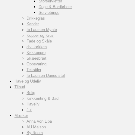
Stofservietter
Duge & Bordløbere
Servietringe
Drikkeglas
Kander
Ib Laursen Mynte
Kopper og Krus
Fade og Skåle
div. køkken
Køkkengrej
Skærebræt
Opbevaring
Tekstiler
Ib Laursen Dunes stel
Have og Udeliv
Tilbud
Bolig
Køkkenting & Bad
Haveliv
Jul
Mærker
Anna Von Lipa
AU Maison
By Room