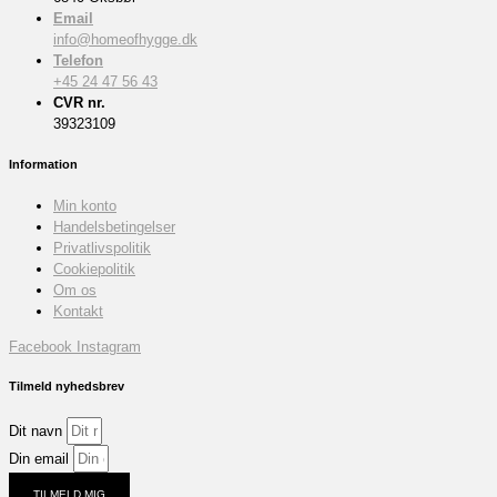
Email
info@homeofhygge.dk
Telefon
+45 24 47 56 43
CVR nr.
39323109
Information
Min konto
Handelsbetingelser
Privatlivspolitik
Cookiepolitik
Om os
Kontakt
Facebook
Instagram
Tilmeld nyhedsbrev
Dit navn
Din email
TILMELD MIG