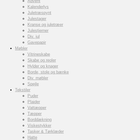
Advent
Kalenderlys
Juletræspynt
Julestager
Kranse og juletræer
Julestjerner
Div. jul
Gavepapir
Møbler
Vitrineskabe
Skabe og reoler
Hylder og knager
Borde, stole og bænke
Div. møbler
Spejle
Tekstiler
Puder
Plaider
Vattæpper
Tæpper
Borddækning
Viskestykker
Tasker & Tørklæder
Hatte