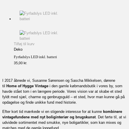
Tilføj til kurv
Deko
Fyrfadslys LED inkl. batteri
35,00
kr.
I 2017 åbnede vi, Susanne Sørensen og Sascha Mikkelsen, dørene
til
Home of Hygge Vintage
i den gamle købmandsbutik i vores by, som
havde stået tom i en længere periode. Vores vision var at skabe et sted
fyldt med sjæl, charme og genbrugsguld – et sted, hvor man kunne gå på
opdagelse og finde unikke fund med historie.
Efter kort tid mærkede vi en stigende interesse for at kunne
kombinere
vintagefundene med nyt boliginteriør og brugskunst
. Det førte til, at vi
udvidede sortimentet med smukke, nye boligartikler, som kan mixes og
matches med de gamle loppefund.