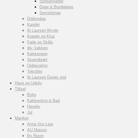
Stofservietter
Duge & Bordløbere
Servietringe
Drikkeglas
Kander
Ib Laursen Mynte
Kopper og Krus
Fade og Skåle
div. køkken
Køkkengrej
Skærebræt
Opbevaring
Tekstiler
Ib Laursen Dunes stel
Have og Udeliv
Tilbud
Bolig
Køkkenting & Bad
Haveliv
Jul
Mærker
Anna Von Lipa
AU Maison
By Room