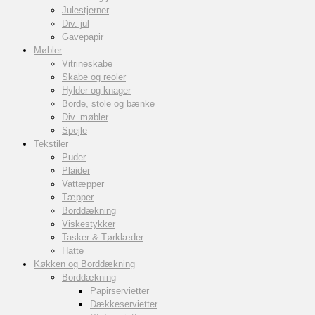
Julestjerner
Div. jul
Gavepapir
Møbler
Vitrineskabe
Skabe og reoler
Hylder og knager
Borde, stole og bænke
Div. møbler
Spejle
Tekstiler
Puder
Plaider
Vattæpper
Tæpper
Borddækning
Viskestykker
Tasker & Tørklæder
Hatte
Køkken og Borddækning
Borddækning
Papirservietter
Dækkeservietter