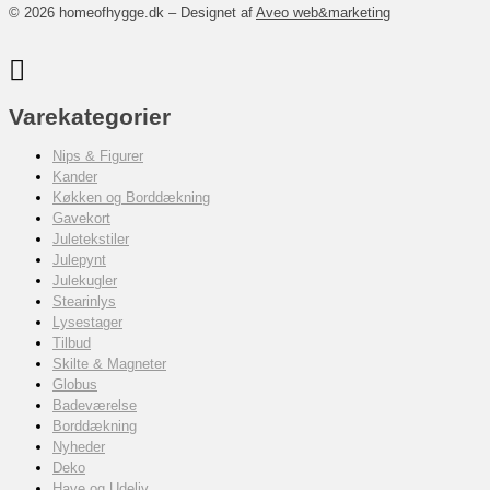
© 2026 homeofhygge.dk – Designet af
Aveo web&marketing
Varekategorier
Nips & Figurer
Kander
Køkken og Borddækning
Gavekort
Juletekstiler
Julepynt
Julekugler
Stearinlys
Lysestager
Tilbud
Skilte & Magneter
Globus
Badeværelse
Borddækning
Nyheder
Deko
Have og Udeliv