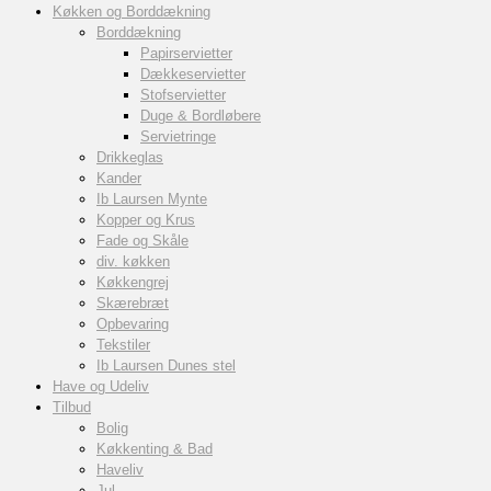
Køkken og Borddækning
Borddækning
Papirservietter
Dækkeservietter
Stofservietter
Duge & Bordløbere
Servietringe
Drikkeglas
Kander
Ib Laursen Mynte
Kopper og Krus
Fade og Skåle
div. køkken
Køkkengrej
Skærebræt
Opbevaring
Tekstiler
Ib Laursen Dunes stel
Have og Udeliv
Tilbud
Bolig
Køkkenting & Bad
Haveliv
Jul