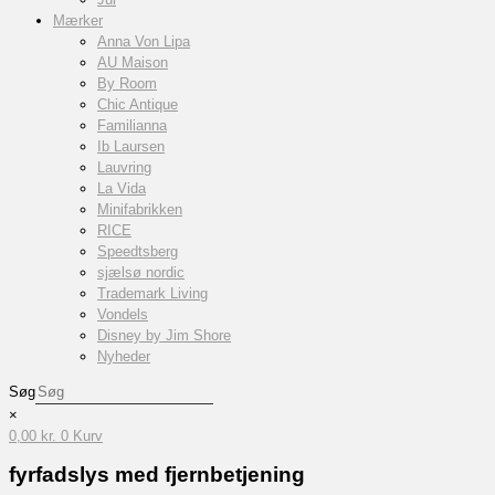
Mærker
Anna Von Lipa
AU Maison
By Room
Chic Antique
Familianna
Ib Laursen
Lauvring
La Vida
Minifabrikken
RICE
Speedtsberg
sjælsø nordic
Trademark Living
Vondels
Disney by Jim Shore
Nyheder
Søg
×
0,00
kr.
0
Kurv
fyrfadslys med fjernbetjening