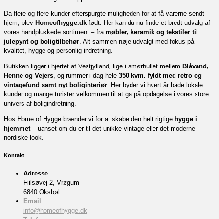
Da flere og flere kunder efterspurgte muligheden for at få varerne sendt
hjem, blev
Homeofhygge.dk
født. Her kan du nu finde et bredt udvalg af
vores håndplukkede sortiment – fra
møbler, keramik og tekstiler til
julepynt og boligtilbehør
. Alt sammen nøje udvalgt med fokus på
kvalitet, hygge og personlig indretning.
Butikken ligger i hjertet af Vestjylland, lige i smørhullet mellem
Blåvand,
Henne og Vejers
, og rummer i dag hele
350 kvm. fyldt med retro og
vintagefund samt nyt boliginteriør
. Her byder vi hvert år både lokale
kunder og mange turister velkommen til at gå på opdagelse i vores store
univers af boligindretning.
Hos Home of Hygge brænder vi for at skabe den helt rigtige
hygge i
hjemmet
– uanset om du er til det unikke vintage eller det moderne
nordiske look.
Kontakt
Adresse
Fiilsøvej 2, Vrøgum
6840 Oksbøl
Email
info@homeofhygge.dk