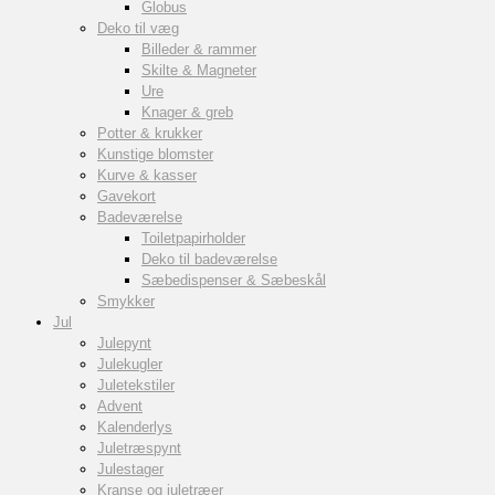
Globus
Deko til væg
Billeder & rammer
Skilte & Magneter
Ure
Knager & greb
Potter & krukker
Kunstige blomster
Kurve & kasser
Gavekort
Badeværelse
Toiletpapirholder
Deko til badeværelse
Sæbedispenser & Sæbeskål
Smykker
Jul
Julepynt
Julekugler
Juletekstiler
Advent
Kalenderlys
Juletræspynt
Julestager
Kranse og juletræer