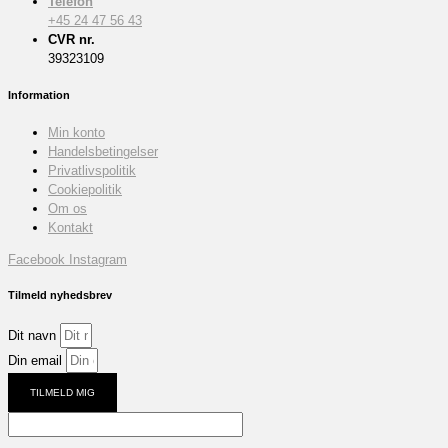
Telefon
+45 24 47 56 43
CVR nr.
39323109
Information
Min konto
Handelsbetingelser
Privatlivspolitik
Cookiepolitik
Om os
Kontakt
Facebook
Instagram
Tilmeld nyhedsbrev
Dit navn
Din email
TILMELD MIG