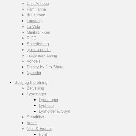
Chic Antique
Familianna
Ib Laursen
Lauvring
La Vida
Minifabrikken
RICE
Speedtsberg
sjælsø nordic
Trademark Living
Vondels
Disney by Jim Shore
Nyheder
Bolig og Indretning
Belysning
Lysestager
Lysestager
Lyshuse
Lysholder & Spyd
Stearinlys
Vaser
Nips & Figurer
Pynt