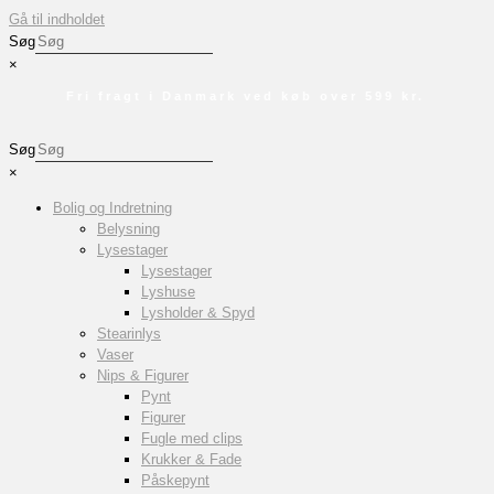
Gå til indholdet
Søg
×
Fri fragt i Danmark ved køb over 599 kr.
Søg
×
Bolig og Indretning
Belysning
Lysestager
Lysestager
Lyshuse
Lysholder & Spyd
Stearinlys
Vaser
Nips & Figurer
Pynt
Figurer
Fugle med clips
Krukker & Fade
Påskepynt