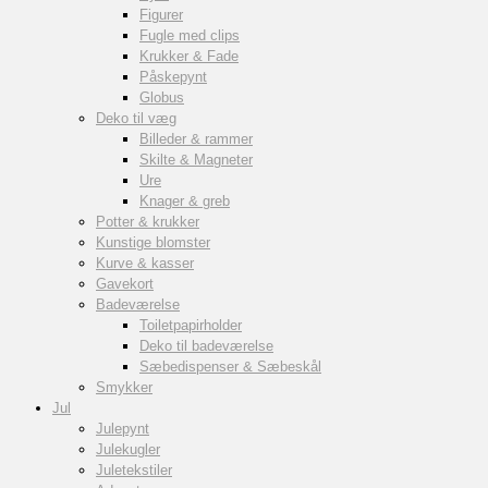
Figurer
Fugle med clips
Krukker & Fade
Påskepynt
Globus
Deko til væg
Billeder & rammer
Skilte & Magneter
Ure
Knager & greb
Potter & krukker
Kunstige blomster
Kurve & kasser
Gavekort
Badeværelse
Toiletpapirholder
Deko til badeværelse
Sæbedispenser & Sæbeskål
Smykker
Jul
Julepynt
Julekugler
Juletekstiler