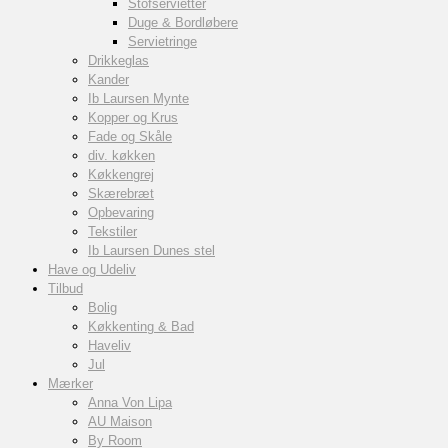
Stofservietter
Duge & Bordløbere
Servietringe
Drikkeglas
Kander
Ib Laursen Mynte
Kopper og Krus
Fade og Skåle
div. køkken
Køkkengrej
Skærebræt
Opbevaring
Tekstiler
Ib Laursen Dunes stel
Have og Udeliv
Tilbud
Bolig
Køkkenting & Bad
Haveliv
Jul
Mærker
Anna Von Lipa
AU Maison
By Room