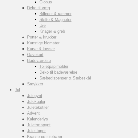
Globus
Deko til væg
Billeder & rammer
Skilte & Magneter
Ure
Knager & greb
Potter & krukker
Kunstige blomster
Kurve & kasser
Gavekort
Badeværelse
Toiletpapirholder
Deko til badeværelse
Sæbedispenser & Sæbeskål
Smykker
Jul
Julepynt
Julekugler
Juletekstiler
Advent
Kalenderlys
Juletræspynt
Julestager
Kranse og juletræer