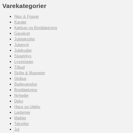
Varekategorier
Nips & Figurer
Kander
Køkken og Borddækning
Gavekort
Juletekstiler
Julepynt
Julekugler
Stearinlys
Lysestager
Tilbud
Skilte & Magneter
Globus
Badeværelse
Borddækning
Nyheder
Deko
Have og Udeliv
Lanterner
Møbler
Tekstiler
Jul