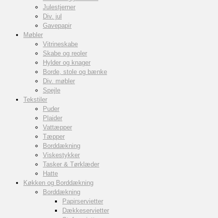
Julestjerner
Div. jul
Gavepapir
Møbler
Vitrineskabe
Skabe og reoler
Hylder og knager
Borde, stole og bænke
Div. møbler
Spejle
Tekstiler
Puder
Plaider
Vattæpper
Tæpper
Borddækning
Viskestykker
Tasker & Tørklæder
Hatte
Køkken og Borddækning
Borddækning
Papirservietter
Dækkeservietter