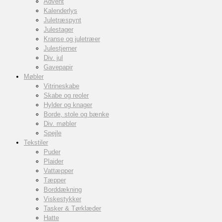
Advent
Kalenderlys
Juletræspynt
Julestager
Kranse og juletræer
Julestjerner
Div. jul
Gavepapir
Møbler
Vitrineskabe
Skabe og reoler
Hylder og knager
Borde, stole og bænke
Div. møbler
Spejle
Tekstiler
Puder
Plaider
Vattæpper
Tæpper
Borddækning
Viskestykker
Tasker & Tørklæder
Hatte