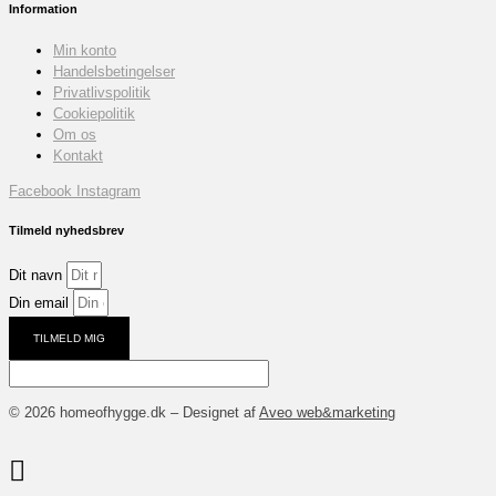
Information
Min konto
Handelsbetingelser
Privatlivspolitik
Cookiepolitik
Om os
Kontakt
Facebook
Instagram
Tilmeld nyhedsbrev
Dit navn
Din email
TILMELD MIG
© 2026 homeofhygge.dk – Designet af
Aveo web&marketing