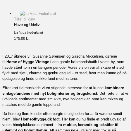
Tilføj til kurv
Have og Udeliv
La Vida Foderbræt
175,00
kr.
I 2017 åbnede vi, Susanne Sørensen og Sascha Mikkelsen, dørene
til
Home of Hygge Vintage
i den gamle købmandsbutik i vores by, som
havde stået tom i en længere periode. Vores vision var at skabe et sted
fyldt med sjæl, charme og genbrugsguld – et sted, hvor man kunne gå på
opdagelse og finde unikke fund med historie.
Efter kort tid mærkede vi en stigende interesse for at kunne
kombinere
vintagefundene med nyt boliginteriør og brugskunst
. Det førte til, at vi
udvidede sortimentet med smukke, nye boligartikler, som kan mixes og
matches med de gamle loppefund.
Da flere og flere kunder efterspurgte muligheden for at få varerne sendt
hjem, blev
Homeofhygge.dk
født. Her kan du nu finde et bredt udvalg af
vores håndplukkede sortiment – fra
møbler, keramik og tekstiler til
julepynt og boligtilbehør
. Alt sammen nøje udvalgt med fokus på