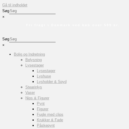
Gå til indholdet
Søg
×
Fri fragt i Danmark ved køb over 599 kr.
Søg
×
Bolig og Indretning
Belysning
Lysestager
Lysestager
Lyshuse
Lysholder & Spyd
Stearinlys
Vaser
Nips & Figurer
Pynt
Figurer
Fugle med clips
Krukker & Fade
Påskepynt