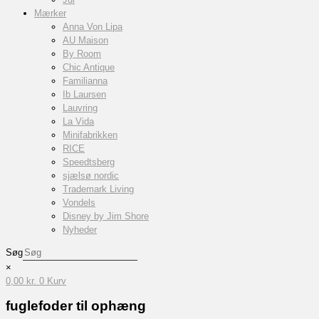
Mærker
Anna Von Lipa
AU Maison
By Room
Chic Antique
Familianna
Ib Laursen
Lauvring
La Vida
Minifabrikken
RICE
Speedtsberg
sjælsø nordic
Trademark Living
Vondels
Disney by Jim Shore
Nyheder
Søg
×
0,00
kr.
0
Kurv
fuglefoder til ophæng