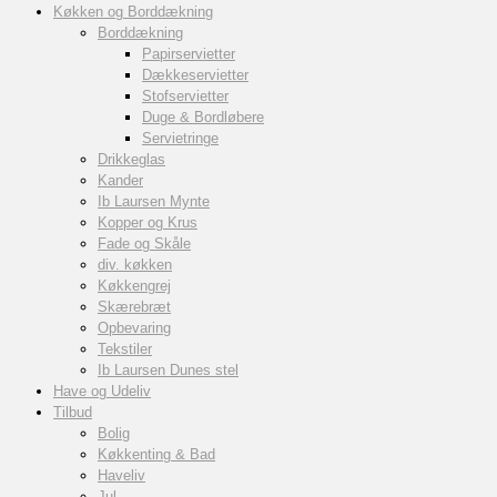
Køkken og Borddækning
Borddækning
Papirservietter
Dækkeservietter
Stofservietter
Duge & Bordløbere
Servietringe
Drikkeglas
Kander
Ib Laursen Mynte
Kopper og Krus
Fade og Skåle
div. køkken
Køkkengrej
Skærebræt
Opbevaring
Tekstiler
Ib Laursen Dunes stel
Have og Udeliv
Tilbud
Bolig
Køkkenting & Bad
Haveliv
Jul