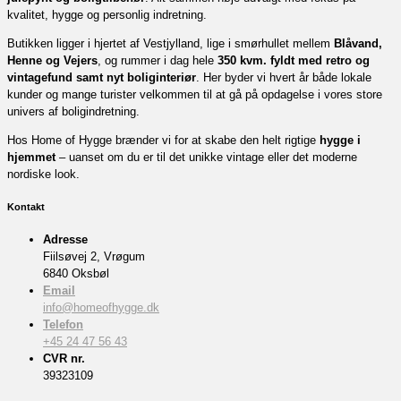
kvalitet, hygge og personlig indretning.
Butikken ligger i hjertet af Vestjylland, lige i smørhullet mellem
Blåvand,
Henne og Vejers
, og rummer i dag hele
350 kvm. fyldt med retro og
vintagefund samt nyt boliginteriør
. Her byder vi hvert år både lokale
kunder og mange turister velkommen til at gå på opdagelse i vores store
univers af boligindretning.
Hos Home of Hygge brænder vi for at skabe den helt rigtige
hygge i
hjemmet
– uanset om du er til det unikke vintage eller det moderne
nordiske look.
Kontakt
Adresse
Fiilsøvej 2, Vrøgum
6840 Oksbøl
Email
info@homeofhygge.dk
Telefon
+45 24 47 56 43
CVR nr.
39323109