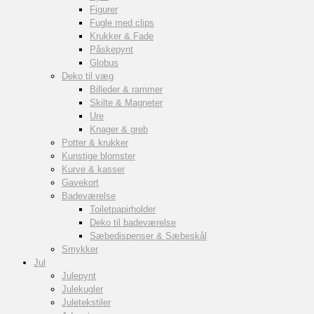
Figurer
Fugle med clips
Krukker & Fade
Påskepynt
Globus
Deko til væg
Billeder & rammer
Skilte & Magneter
Ure
Knager & greb
Potter & krukker
Kunstige blomster
Kurve & kasser
Gavekort
Badeværelse
Toiletpapirholder
Deko til badeværelse
Sæbedispenser & Sæbeskål
Smykker
Jul
Julepynt
Julekugler
Juletekstiler