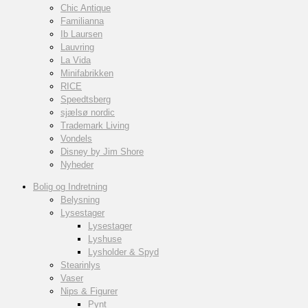
Chic Antique
Familianna
Ib Laursen
Lauvring
La Vida
Minifabrikken
RICE
Speedtsberg
sjælsø nordic
Trademark Living
Vondels
Disney by Jim Shore
Nyheder
Bolig og Indretning
Belysning
Lysestager
Lysestager
Lyshuse
Lysholder & Spyd
Stearinlys
Vaser
Nips & Figurer
Pynt