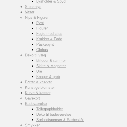
Lysholder & Spyd
Stearinlys
Vaser
Nips & Figurer
Pynt
Figurer
Fugle med clips
Krukker & Fade
Påskepynt
Globus
Deko til væg
Billeder & rammer
Skilte & Magneter
Ure
Knager & greb
Potter & krukker
Kunstige blomster
Kurve & kasser
Gavekort
Badeværelse
Toiletpapirholder
Deko til badeværelse
Sæbedispenser & Sæbeskål
Smykker