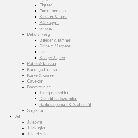
Figurer
Fugle med clips
Krukker & Fade
Påskepynt
Globus
Deko til væg
Billeder & rammer
Skilte & Magneter
Ure
Knager & greb
Potter & krukker
Kunstige blomster
Kurve & kasser
Gavekort
Badeværelse
Toiletpapirholder
Deko til badeværelse
Sæbedispenser & Sæbeskål
Smykker
Jul
Julepynt
Julekugler
Juletekstiler