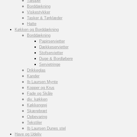
Tæpper
Borddækning
Viskestykker
Tasker & Tørklæder
Hatte
Køkken og Borddækning
Borddækning
Papirservietter
Dækkeservietter
Stofservietter
Duge & Bordløbere
Servietringe
Drikkeglas
Kander
Ib Laursen Mynte
Kopper og Krus
Fade og Skåle
div. køkken
Køkkengrej
Skærebræt
Opbevaring
Tekstiler
Ib Laursen Dunes stel
Have og Udeliv