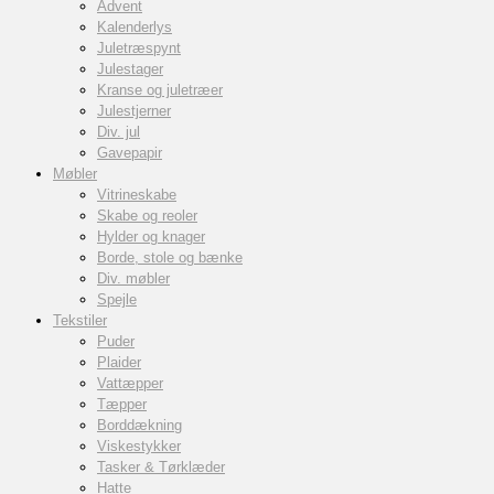
Advent
Kalenderlys
Juletræspynt
Julestager
Kranse og juletræer
Julestjerner
Div. jul
Gavepapir
Møbler
Vitrineskabe
Skabe og reoler
Hylder og knager
Borde, stole og bænke
Div. møbler
Spejle
Tekstiler
Puder
Plaider
Vattæpper
Tæpper
Borddækning
Viskestykker
Tasker & Tørklæder
Hatte