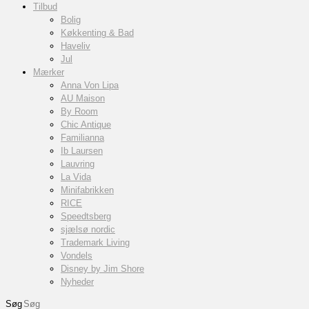
Tilbud
Bolig
Køkkenting & Bad
Haveliv
Jul
Mærker
Anna Von Lipa
AU Maison
By Room
Chic Antique
Familianna
Ib Laursen
Lauvring
La Vida
Minifabrikken
RICE
Speedtsberg
sjælsø nordic
Trademark Living
Vondels
Disney by Jim Shore
Nyheder
Søg