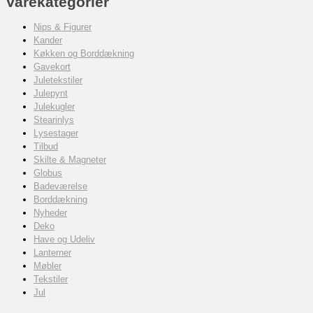
Varekategorier
Nips & Figurer
Kander
Køkken og Borddækning
Gavekort
Juletekstiler
Julepynt
Julekugler
Stearinlys
Lysestager
Tilbud
Skilte & Magneter
Globus
Badeværelse
Borddækning
Nyheder
Deko
Have og Udeliv
Lanterner
Møbler
Tekstiler
Jul