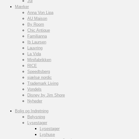
Jul
Mærker
Anna Von Lipa
AU Maison
By Room
Chic Antique
Familianna
Ib Laursen
Lauvring
La Vida
Minifabrikken
RICE
Speedtsberg
sjælsø nordic
Trademark Living
Vondels
Disney by Jim Shore
Nyheder
Bolig og Indretning
Belysning
Lysestager
Lysestager
Lyshuse