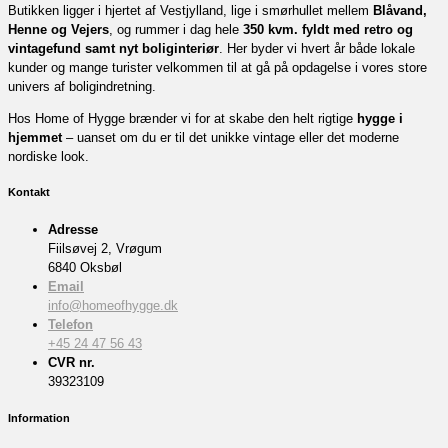
Butikken ligger i hjertet af Vestjylland, lige i smørhullet mellem
Blåvand,
Henne og Vejers
, og rummer i dag hele
350 kvm. fyldt med retro og
vintagefund samt nyt boliginteriør
. Her byder vi hvert år både lokale
kunder og mange turister velkommen til at gå på opdagelse i vores store
univers af boligindretning.
Hos Home of Hygge brænder vi for at skabe den helt rigtige
hygge i
hjemmet
– uanset om du er til det unikke vintage eller det moderne
nordiske look.
Kontakt
Adresse
Fiilsøvej 2, Vrøgum
6840 Oksbøl
Email
info@homeofhygge.dk
Telefon
+45 24 47 56 43
CVR nr.
39323109
Information