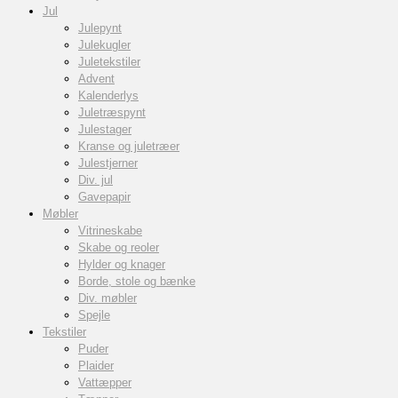
Jul
Julepynt
Julekugler
Juletekstiler
Advent
Kalenderlys
Juletræspynt
Julestager
Kranse og juletræer
Julestjerner
Div. jul
Gavepapir
Møbler
Vitrineskabe
Skabe og reoler
Hylder og knager
Borde, stole og bænke
Div. møbler
Spejle
Tekstiler
Puder
Plaider
Vattæpper