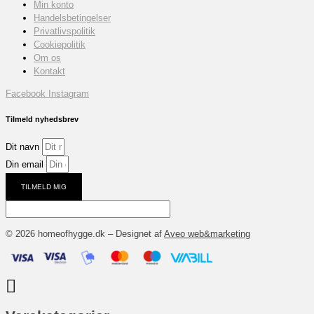
Min konto
Handelsbetingelser
Privatlivspolitik
Cookiepolitik
Om os
Kontakt
Facebook
Instagram
Tilmeld nyhedsbrev
Dit navn
Din email
TILMELD MIG
© 2026 homeofhygge.dk – Designet af
Aveo web&marketing