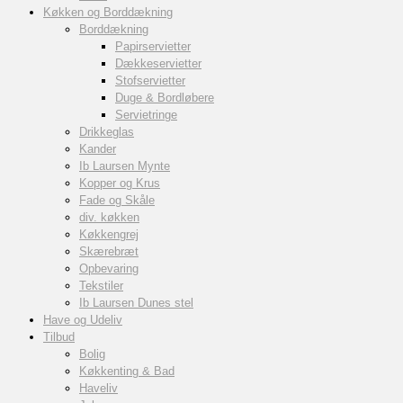
Køkken og Borddækning
Borddækning
Papirservietter
Dækkeservietter
Stofservietter
Duge & Bordløbere
Servietringe
Drikkeglas
Kander
Ib Laursen Mynte
Kopper og Krus
Fade og Skåle
div. køkken
Køkkengrej
Skærebræt
Opbevaring
Tekstiler
Ib Laursen Dunes stel
Have og Udeliv
Tilbud
Bolig
Køkkenting & Bad
Haveliv