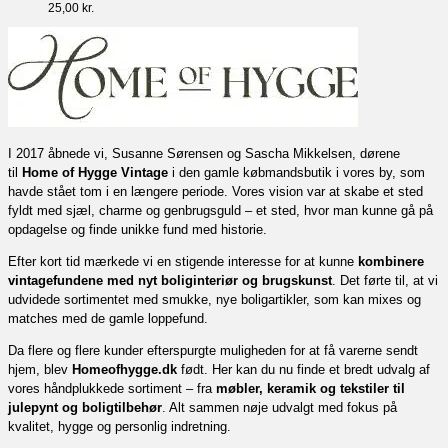
25,00
kr.
I 2017 åbnede vi, Susanne Sørensen og Sascha Mikkelsen, dørene
til
Home of Hygge Vintage
i den gamle købmandsbutik i vores by, som
havde stået tom i en længere periode. Vores vision var at skabe et sted
fyldt med sjæl, charme og genbrugsguld – et sted, hvor man kunne gå på
opdagelse og finde unikke fund med historie.
Efter kort tid mærkede vi en stigende interesse for at kunne
kombinere
vintagefundene med nyt boliginteriør og brugskunst
. Det førte til, at vi
udvidede sortimentet med smukke, nye boligartikler, som kan mixes og
matches med de gamle loppefund.
Da flere og flere kunder efterspurgte muligheden for at få varerne sendt
hjem, blev
Homeofhygge.dk
født. Her kan du nu finde et bredt udvalg af
vores håndplukkede sortiment – fra
møbler, keramik og tekstiler til
julepynt og boligtilbehør
. Alt sammen nøje udvalgt med fokus på
kvalitet, hygge og personlig indretning.