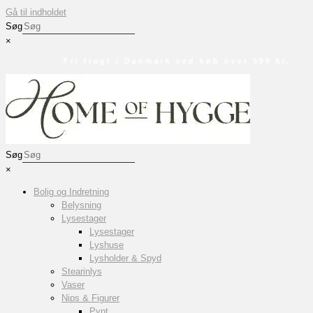
Gå til indholdet
Søg
×
Fri fragt i Danmark ved køb over 599 kr.
Søg
×
Bolig og Indretning
Belysning
Lysestager
Lysestager
Lyshuse
Lysholder & Spyd
Stearinlys
Vaser
Nips & Figurer
Pynt