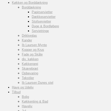
Køkken og Borddækning
Borddækning
Papirservietter
Dækkeservietter
Stofservietter
Duge & Bordløbere
Servietringe
Drikkeglas
Kander
Ib Laursen Mynte
Kopper og Krus
Fade og Skåle
div. køkken
Køkkengrej
Skærebræt
Opbevaring
Tekstiler
Ib Laursen Dunes stel
Have og Udeliv
Tilbud
Bolig
Køkkenting & Bad
Haveliv
Jul