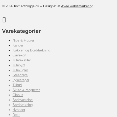
© 2026 homeofhygge.dk – Designet af
Aveo web&marketing
Varekategorier
Nips & Figurer
Kander
Køkken og Borddækning
Gavekort
Juletekstiler
Julepynt
Julekugler
Stearinlys
Lysestager
Tilbud
Skilte & Magneter
Globus
Badeværelse
Borddækning
Nyheder
Deko