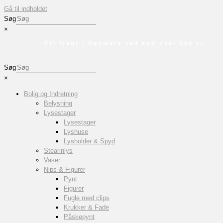
Gå til indholdet
Søg
×
Fri fragt i Danmark ved køb over 599 kr.
Søg
×
Bolig og Indretning
Belysning
Lysestager
Lysestager
Lyshuse
Lysholder & Spyd
Stearinlys
Vaser
Nips & Figurer
Pynt
Figurer
Fugle med clips
Krukker & Fade
Påskepynt