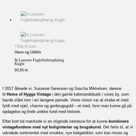
Tilføj til kurv
Have og Udeliv
Ib Laursen Fuglefoderophæng
Kugle
99,95
kr.
I 2017 åbnede vi, Susanne Sørensen og Sascha Mikkelsen, dørene
til
Home of Hygge Vintage
i den gamle købmandsbutik i vores by, som
havde stået tom i en længere periode. Vores vision var at skabe et sted
fyldt med sjæl, charme og genbrugsguld – et sted, hvor man kunne gå på
opdagelse og finde unikke fund med historie.
Efter kort tid mærkede vi en stigende interesse for at kunne
kombinere
vintagefundene med nyt boliginteriør og brugskunst
. Det førte til, at vi
udvidede sortimentet med smukke, nye boligartikler, som kan mixes og