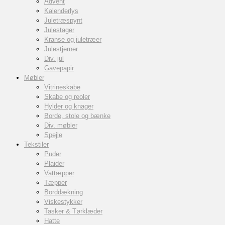
Advent
Kalenderlys
Juletræspynt
Julestager
Kranse og juletræer
Julestjerner
Div. jul
Gavepapir
Møbler
Vitrineskabe
Skabe og reoler
Hylder og knager
Borde, stole og bænke
Div. møbler
Spejle
Tekstiler
Puder
Plaider
Vattæpper
Tæpper
Borddækning
Viskestykker
Tasker & Tørklæder
Hatte