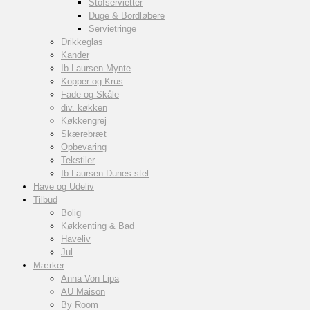
Stofservietter
Duge & Bordløbere
Servietringe
Drikkeglas
Kander
Ib Laursen Mynte
Kopper og Krus
Fade og Skåle
div. køkken
Køkkengrej
Skærebræt
Opbevaring
Tekstiler
Ib Laursen Dunes stel
Have og Udeliv
Tilbud
Bolig
Køkkenting & Bad
Haveliv
Jul
Mærker
Anna Von Lipa
AU Maison
By Room