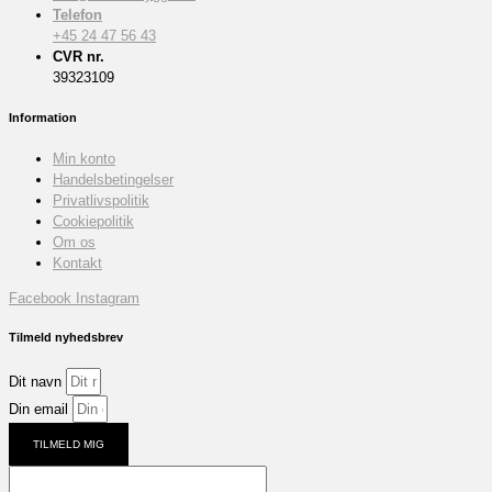
Telefon
+45 24 47 56 43
CVR nr.
39323109
Information
Min konto
Handelsbetingelser
Privatlivspolitik
Cookiepolitik
Om os
Kontakt
Facebook
Instagram
Tilmeld nyhedsbrev
Dit navn
Din email
TILMELD MIG