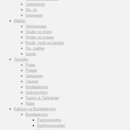
Julestjerner
Div. jul
Gavepapir
Møbler
Vitrineskabe
Skabe og reoler
Hylder og knager
Borde, stole og bænke
Div. møbler
Spejle
Tekstiler
Puder
Plaider
Vattæpper
Tæpper
Borddækning
Viskestykker
Tasker & Tørklæder
Hatte
Køkken og Borddækning
Borddækning
Papirservietter
Dækkeservietter