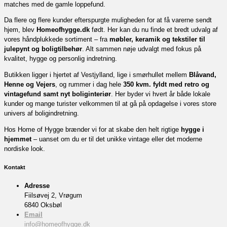
matches med de gamle loppefund.
Da flere og flere kunder efterspurgte muligheden for at få varerne sendt
hjem, blev
Homeofhygge.dk
født. Her kan du nu finde et bredt udvalg af
vores håndplukkede sortiment – fra
møbler, keramik og tekstiler til
julepynt og boligtilbehør
. Alt sammen nøje udvalgt med fokus på
kvalitet, hygge og personlig indretning.
Butikken ligger i hjertet af Vestjylland, lige i smørhullet mellem
Blåvand,
Henne og Vejers
, og rummer i dag hele
350 kvm. fyldt med retro og
vintagefund samt nyt boliginteriør
. Her byder vi hvert år både lokale
kunder og mange turister velkommen til at gå på opdagelse i vores store
univers af boligindretning.
Hos Home of Hygge brænder vi for at skabe den helt rigtige
hygge i
hjemmet
– uanset om du er til det unikke vintage eller det moderne
nordiske look.
Kontakt
Adresse
Fiilsøvej 2, Vrøgum
6840 Oksbøl
Email
info@homeofhygge.dk