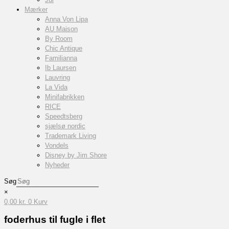
Mærker
Anna Von Lipa
AU Maison
By Room
Chic Antique
Familianna
Ib Laursen
Lauvring
La Vida
Minifabrikken
RICE
Speedtsberg
sjælsø nordic
Trademark Living
Vondels
Disney by Jim Shore
Nyheder
Søg
×
0,00
kr.
0
Kurv
foderhus til fugle i flet