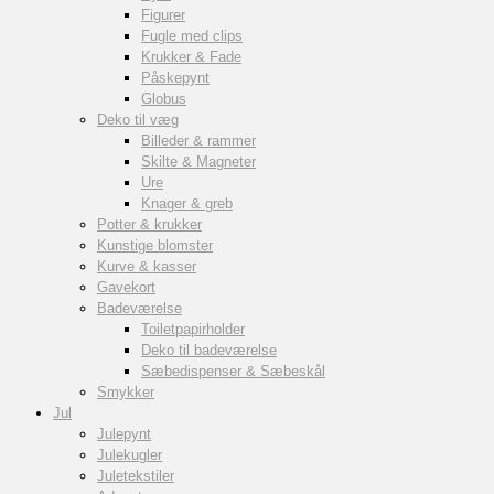
Figurer
Fugle med clips
Krukker & Fade
Påskepynt
Globus
Deko til væg
Billeder & rammer
Skilte & Magneter
Ure
Knager & greb
Potter & krukker
Kunstige blomster
Kurve & kasser
Gavekort
Badeværelse
Toiletpapirholder
Deko til badeværelse
Sæbedispenser & Sæbeskål
Smykker
Jul
Julepynt
Julekugler
Juletekstiler