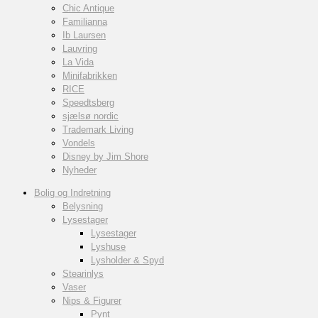
Chic Antique
Familianna
Ib Laursen
Lauvring
La Vida
Minifabrikken
RICE
Speedtsberg
sjælsø nordic
Trademark Living
Vondels
Disney by Jim Shore
Nyheder
Bolig og Indretning
Belysning
Lysestager
Lysestager
Lyshuse
Lysholder & Spyd
Stearinlys
Vaser
Nips & Figurer
Pynt