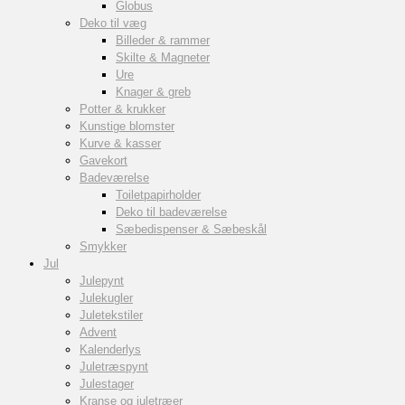
Globus
Deko til væg
Billeder & rammer
Skilte & Magneter
Ure
Knager & greb
Potter & krukker
Kunstige blomster
Kurve & kasser
Gavekort
Badeværelse
Toiletpapirholder
Deko til badeværelse
Sæbedispenser & Sæbeskål
Smykker
Jul
Julepynt
Julekugler
Juletekstiler
Advent
Kalenderlys
Juletræspynt
Julestager
Kranse og juletræer