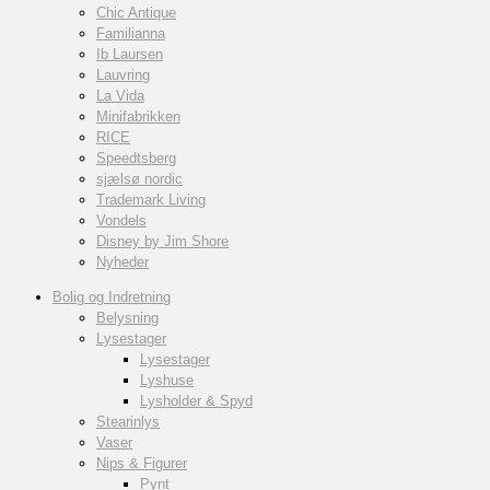
Chic Antique
Familianna
Ib Laursen
Lauvring
La Vida
Minifabrikken
RICE
Speedtsberg
sjælsø nordic
Trademark Living
Vondels
Disney by Jim Shore
Nyheder
Bolig og Indretning
Belysning
Lysestager
Lysestager
Lyshuse
Lysholder & Spyd
Stearinlys
Vaser
Nips & Figurer
Pynt