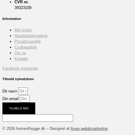
CVR nr.
39323109
Information
Min konto
Handelsbetingelser
Privatlivspolitik
Cookiepolitik
Om os
Kontakt
Facebook
Instagram
Tilmeld nyhedsbrev
Dit navn
Din email
TILMELD MIG
© 2026 homeofhygge.dk – Designet af
Aveo web&marketing