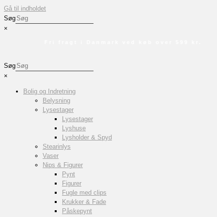
Gå til indholdet
Søg
×
Fri fragt i Danmark ved køb over 599 kr.
Søg
×
Bolig og Indretning
Belysning
Lysestager
Lysestager
Lyshuse
Lysholder & Spyd
Stearinlys
Vaser
Nips & Figurer
Pynt
Figurer
Fugle med clips
Krukker & Fade
Påskepynt