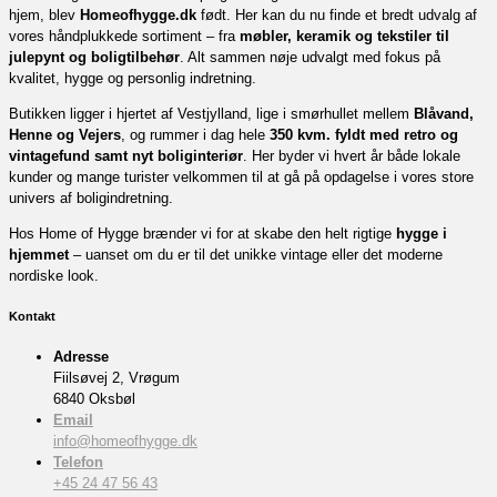
hjem, blev
Homeofhygge.dk
født. Her kan du nu finde et bredt udvalg af
vores håndplukkede sortiment – fra
møbler, keramik og tekstiler til
julepynt og boligtilbehør
. Alt sammen nøje udvalgt med fokus på
kvalitet, hygge og personlig indretning.
Butikken ligger i hjertet af Vestjylland, lige i smørhullet mellem
Blåvand,
Henne og Vejers
, og rummer i dag hele
350 kvm. fyldt med retro og
vintagefund samt nyt boliginteriør
. Her byder vi hvert år både lokale
kunder og mange turister velkommen til at gå på opdagelse i vores store
univers af boligindretning.
Hos Home of Hygge brænder vi for at skabe den helt rigtige
hygge i
hjemmet
– uanset om du er til det unikke vintage eller det moderne
nordiske look.
Kontakt
Adresse
Fiilsøvej 2, Vrøgum
6840 Oksbøl
Email
info@homeofhygge.dk
Telefon
+45 24 47 56 43