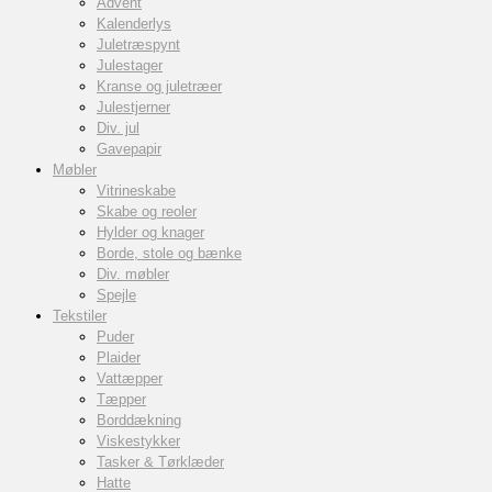
Advent
Kalenderlys
Juletræspynt
Julestager
Kranse og juletræer
Julestjerner
Div. jul
Gavepapir
Møbler
Vitrineskabe
Skabe og reoler
Hylder og knager
Borde, stole og bænke
Div. møbler
Spejle
Tekstiler
Puder
Plaider
Vattæpper
Tæpper
Borddækning
Viskestykker
Tasker & Tørklæder
Hatte