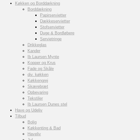
Køkken og Borddækning
Borddækning
Papirservietter
Dækkeservietter
Stofservietter
Duge & Bordløbere
Servietringe
Drikkeglas
Kander
Ib Laursen Mynte
Kopper og Krus
Fade og Skåle
div. køkken
Køkkengrej
Skærebræt
Opbevaring
Tekstiler
Ib Laursen Dunes stel
Have og Udeliv
Tilbud
Bolig
Køkkenting & Bad
Haveliv
Jul