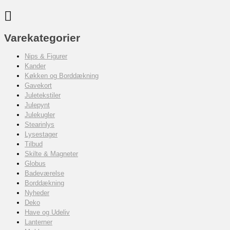
Varekategorier
Nips & Figurer
Kander
Køkken og Borddækning
Gavekort
Juletekstiler
Julepynt
Julekugler
Stearinlys
Lysestager
Tilbud
Skilte & Magneter
Globus
Badeværelse
Borddækning
Nyheder
Deko
Have og Udeliv
Lanterner