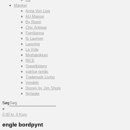
Mærker
Anna Von Lipa
AU Maison
By Room
Chic Antique
Familianna
Ib Laursen
Lauvring
La Vida
Minifabrikken
RICE
Speedtsberg
sjælsø nordic
Trademark Living
Vondels
Disney by Jim Shore
Nyheder
Søg
×
0,00
kr.
0
Kurv
engle bordpynt