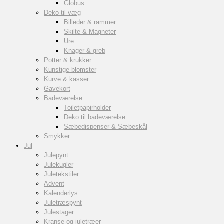
Globus
Deko til væg
Billeder & rammer
Skilte & Magneter
Ure
Knager & greb
Potter & krukker
Kunstige blomster
Kurve & kasser
Gavekort
Badeværelse
Toiletpapirholder
Deko til badeværelse
Sæbedispenser & Sæbeskål
Smykker
Jul
Julepynt
Julekugler
Juletekstiler
Advent
Kalenderlys
Juletræspynt
Julestager
Kranse og juletræer