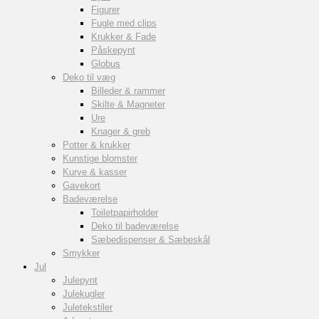
Figurer
Fugle med clips
Krukker & Fade
Påskepynt
Globus
Deko til væg
Billeder & rammer
Skilte & Magneter
Ure
Knager & greb
Potter & krukker
Kunstige blomster
Kurve & kasser
Gavekort
Badeværelse
Toiletpapirholder
Deko til badeværelse
Sæbedispenser & Sæbeskål
Smykker
Jul
Julepynt
Julekugler
Juletekstiler