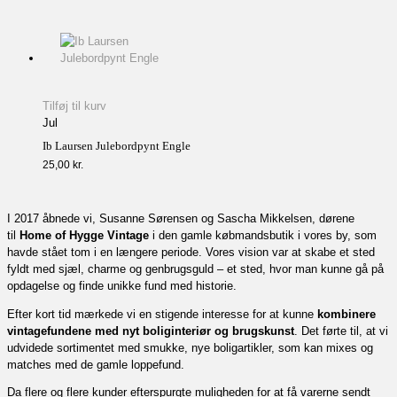
Tilføj til kurv
Jul
Ib Laursen Julebordpynt Engle
25,00
kr.
I 2017 åbnede vi, Susanne Sørensen og Sascha Mikkelsen, dørene
til
Home of Hygge Vintage
i den gamle købmandsbutik i vores by, som
havde stået tom i en længere periode. Vores vision var at skabe et sted
fyldt med sjæl, charme og genbrugsguld – et sted, hvor man kunne gå på
opdagelse og finde unikke fund med historie.
Efter kort tid mærkede vi en stigende interesse for at kunne
kombinere
vintagefundene med nyt boliginteriør og brugskunst
. Det førte til, at vi
udvidede sortimentet med smukke, nye boligartikler, som kan mixes og
matches med de gamle loppefund.
Da flere og flere kunder efterspurgte muligheden for at få varerne sendt