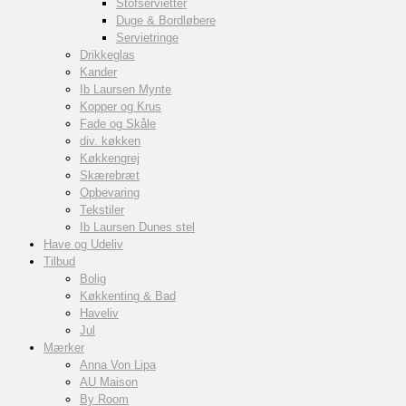
Stofservietter
Duge & Bordløbere
Servietringe
Drikkeglas
Kander
Ib Laursen Mynte
Kopper og Krus
Fade og Skåle
div. køkken
Køkkengrej
Skærebræt
Opbevaring
Tekstiler
Ib Laursen Dunes stel
Have og Udeliv
Tilbud
Bolig
Køkkenting & Bad
Haveliv
Jul
Mærker
Anna Von Lipa
AU Maison
By Room