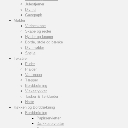
Julestjerner
Div. jul
Gavepapir
Møbler
Vitrineskabe
Skabe og reoler
Hylder og knager
Borde, stole og bænke
Div. møbler
Spejle
Tekstiler
Puder
Plaider
Vattæpper
Tæpper
Borddækning
Viskestykker
Tasker & Tørklæder
Hatte
Køkken og Borddækning
Borddækning
Papirservietter
Dækkeservietter