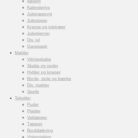
Advent
Kalenderlys
Juletræspynt
Julestager
Kranse og juletræer
Julestjerner
Div. jul
Gavepapir
Møbler
Vitrineskabe
Skabe og reoler
Hylder og knager
Borde, stole og bænke
Div. møbler
Spejle
Tekstiler
Puder
Plaider
Vattæpper
Tæpper
Borddækning
Viskestykker