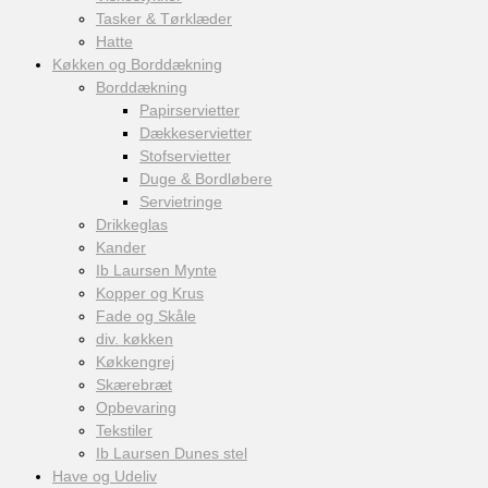
Tasker & Tørklæder
Hatte
Køkken og Borddækning
Borddækning
Papirservietter
Dækkeservietter
Stofservietter
Duge & Bordløbere
Servietringe
Drikkeglas
Kander
Ib Laursen Mynte
Kopper og Krus
Fade og Skåle
div. køkken
Køkkengrej
Skærebræt
Opbevaring
Tekstiler
Ib Laursen Dunes stel
Have og Udeliv