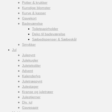
Potter & krukker
Kunstige blomster
Kurve & kasser
Gavekort
Badeværelse
Toiletpapirholder
Deko til badeværelse
Sæbedispenser & Sæbeskål
Smykker
Jul
Julepynt
Julekugler
Juletekstiler
Advent
Kalenderlys
Juletræspynt
Julestager
Kranse og juletræer
Julestjerner
Div. jul
Gavepapir