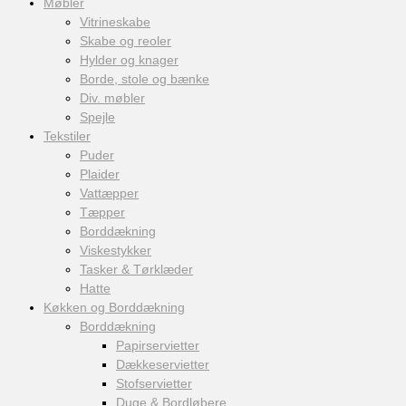
Møbler
Vitrineskabe
Skabe og reoler
Hylder og knager
Borde, stole og bænke
Div. møbler
Spejle
Tekstiler
Puder
Plaider
Vattæpper
Tæpper
Borddækning
Viskestykker
Tasker & Tørklæder
Hatte
Køkken og Borddækning
Borddækning
Papirservietter
Dækkeservietter
Stofservietter
Duge & Bordløbere