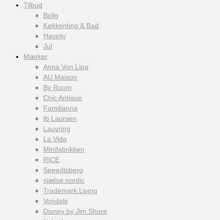
Tilbud
Bolig
Køkkenting & Bad
Haveliv
Jul
Mærker
Anna Von Lipa
AU Maison
By Room
Chic Antique
Familianna
Ib Laursen
Lauvring
La Vida
Minifabrikken
RICE
Speedtsberg
sjælsø nordic
Trademark Living
Vondels
Disney by Jim Shore