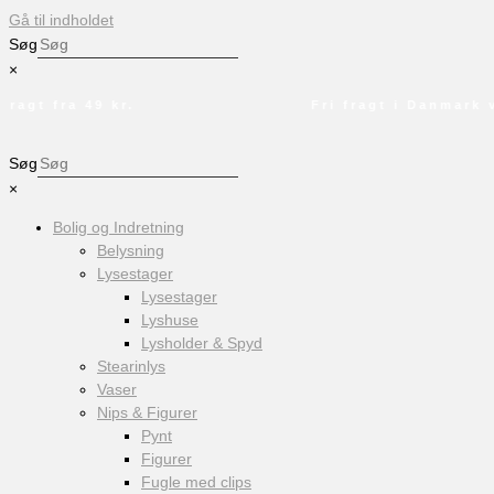
Gå til indholdet
Søg
×
agt fra 49 kr.
Fri fragt i Danmark ved
Søg
×
Bolig og Indretning
Belysning
Lysestager
Lysestager
Lyshuse
Lysholder & Spyd
Stearinlys
Vaser
Nips & Figurer
Pynt
Figurer
Fugle med clips