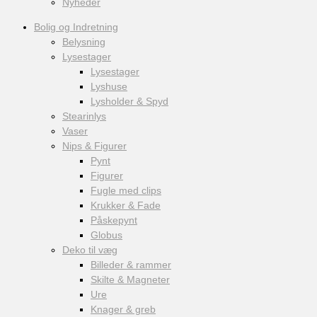
Nyheder
Bolig og Indretning
Belysning
Lysestager
Lysestager
Lyshuse
Lysholder & Spyd
Stearinlys
Vaser
Nips & Figurer
Pynt
Figurer
Fugle med clips
Krukker & Fade
Påskepynt
Globus
Deko til væg
Billeder & rammer
Skilte & Magneter
Ure
Knager & greb