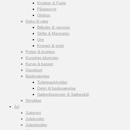
Krukker & Fade
Påskepynt
Globus
Deko til væg
Billeder & rammer
Skilte & Magneter
Ure
Knager & greb
Potter & krukker
Kunstige blomster
Kurve & kasser
Gavekort
Badeværelse
Toiletpapirholder
Deko til badeværelse
Sæbedispenser & Sæbeskål
Smykker
Jul
Julepynt
Julekugler
Juletekstiler