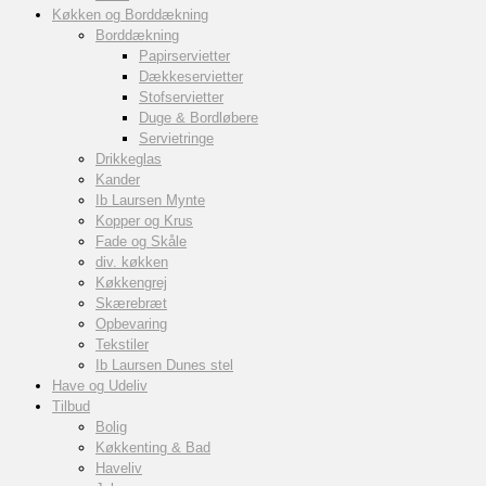
Køkken og Borddækning
Borddækning
Papirservietter
Dækkeservietter
Stofservietter
Duge & Bordløbere
Servietringe
Drikkeglas
Kander
Ib Laursen Mynte
Kopper og Krus
Fade og Skåle
div. køkken
Køkkengrej
Skærebræt
Opbevaring
Tekstiler
Ib Laursen Dunes stel
Have og Udeliv
Tilbud
Bolig
Køkkenting & Bad
Haveliv