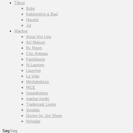
Tilbud
Bolig
Køkkenting & Bad
Haveliv
Jul
Mærker
Anna Von Lipa
AU Maison
By Room
Chic Antique
Familianna
Ib Laursen
Lauvring
La Vida
Minifabrikken
RICE
Speedtsberg
sjælsø nordic
Trademark Living
Vondels
Disney by Jim Shore
Nyheder
Søg