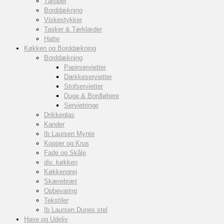
Tæpper
Borddækning
Viskestykker
Tasker & Tørklæder
Hatte
Køkken og Borddækning
Borddækning
Papirservietter
Dækkeservietter
Stofservietter
Duge & Bordløbere
Servietringe
Drikkeglas
Kander
Ib Laursen Mynte
Kopper og Krus
Fade og Skåle
div. køkken
Køkkengrej
Skærebræt
Opbevaring
Tekstiler
Ib Laursen Dunes stel
Have og Udeliv