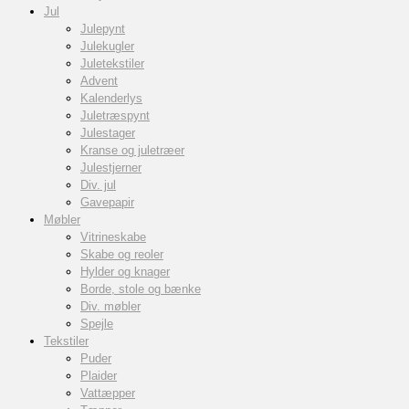
Jul
Julepynt
Julekugler
Juletekstiler
Advent
Kalenderlys
Juletræspynt
Julestager
Kranse og juletræer
Julestjerner
Div. jul
Gavepapir
Møbler
Vitrineskabe
Skabe og reoler
Hylder og knager
Borde, stole og bænke
Div. møbler
Spejle
Tekstiler
Puder
Plaider
Vattæpper