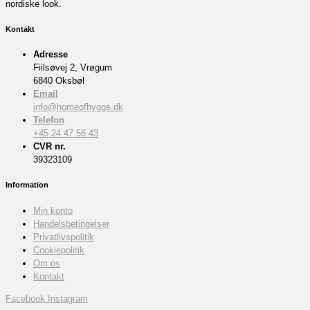
nordiske look.
Kontakt
Adresse
Fiilsøvej 2, Vrøgum
6840 Oksbøl
Email
info@homeofhygge.dk
Telefon
+45 24 47 56 43
CVR nr.
39323109
Information
Min konto
Handelsbetingelser
Privatlivspolitik
Cookiepolitik
Om os
Kontakt
Facebook
Instagram