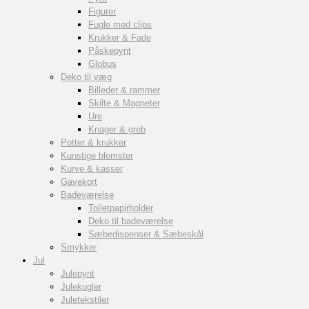
Figurer
Fugle med clips
Krukker & Fade
Påskepynt
Globus
Deko til væg
Billeder & rammer
Skilte & Magneter
Ure
Knager & greb
Potter & krukker
Kunstige blomster
Kurve & kasser
Gavekort
Badeværelse
Toiletpapirholder
Deko til badeværelse
Sæbedispenser & Sæbeskål
Smykker
Jul
Julepynt
Julekugler
Juletekstiler