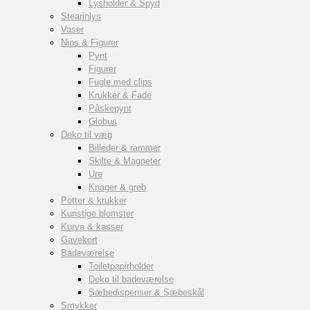
Lysholder & Spyd
Stearinlys
Vaser
Nips & Figurer
Pynt
Figurer
Fugle med clips
Krukker & Fade
Påskepynt
Globus
Deko til væg
Billeder & rammer
Skilte & Magneter
Ure
Knager & greb
Potter & krukker
Kunstige blomster
Kurve & kasser
Gavekort
Badeværelse
Toiletpapirholder
Deko til badeværelse
Sæbedispenser & Sæbeskål
Smykker