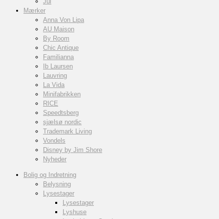
Jul
Mærker
Anna Von Lipa
AU Maison
By Room
Chic Antique
Familianna
Ib Laursen
Lauvring
La Vida
Minifabrikken
RICE
Speedtsberg
sjælsø nordic
Trademark Living
Vondels
Disney by Jim Shore
Nyheder
Bolig og Indretning
Belysning
Lysestager
Lysestager
Lyshuse