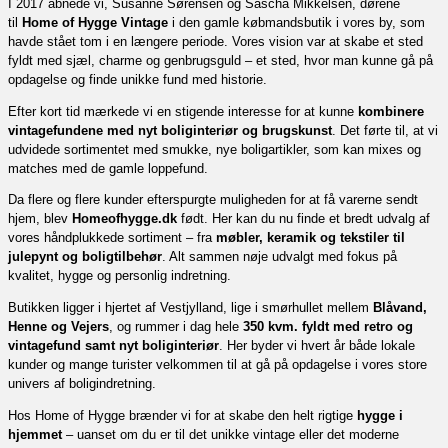
I 2017 åbnede vi, Susanne Sørensen og Sascha Mikkelsen, dørene
til
Home of Hygge Vintage
i den gamle købmandsbutik i vores by, som
havde stået tom i en længere periode. Vores vision var at skabe et sted
fyldt med sjæl, charme og genbrugsguld – et sted, hvor man kunne gå på
opdagelse og finde unikke fund med historie.
Efter kort tid mærkede vi en stigende interesse for at kunne
kombinere
vintagefundene med nyt boliginteriør og brugskunst
. Det førte til, at vi
udvidede sortimentet med smukke, nye boligartikler, som kan mixes og
matches med de gamle loppefund.
Da flere og flere kunder efterspurgte muligheden for at få varerne sendt
hjem, blev
Homeofhygge.dk
født. Her kan du nu finde et bredt udvalg af
vores håndplukkede sortiment – fra
møbler, keramik og tekstiler til
julepynt og boligtilbehør
. Alt sammen nøje udvalgt med fokus på
kvalitet, hygge og personlig indretning.
Butikken ligger i hjertet af Vestjylland, lige i smørhullet mellem
Blåvand,
Henne og Vejers
, og rummer i dag hele
350 kvm. fyldt med retro og
vintagefund samt nyt boliginteriør
. Her byder vi hvert år både lokale
kunder og mange turister velkommen til at gå på opdagelse i vores store
univers af boligindretning.
Hos Home of Hygge brænder vi for at skabe den helt rigtige
hygge i
hjemmet
– uanset om du er til det unikke vintage eller det moderne