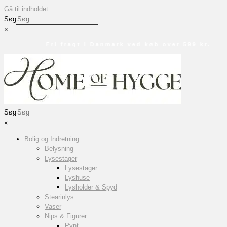
Gå til indholdet
Søg
×
Fri fragt i Danmark ved køb over 599 kr.
Søg
×
Bolig og Indretning
Belysning
Lysestager
Lysestager
Lyshuse
Lysholder & Spyd
Stearinlys
Vaser
Nips & Figurer
Pynt