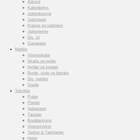
Advent
Kalenderlys
Juletræspynt
Julestager
Kranse og juletræer
Julestjerner
Div. jul
Gavepapir
Møbler
Vitrineskabe
Skabe og reoler
Hylder og knager
Borde, stole og bænke
Div. møbler
Spejle
Tekstiler
Puder
Plaider
Vattæpper
Tæpper
Borddækning
Viskestykker
Tasker & Tørklæder
Hatte