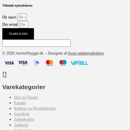
Tilmeld nyhedsbrev
Dit navn
Din email
TILMELD MIG
© 2026 homeofhygge.dk – Designet af
Aveo web&marketing
Varekategorier
Nips & Figurer
Kander
Køkken og Borddækning
Gavekort
Juletekstiler
Julepynt