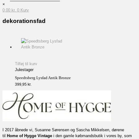
×
0,00
kr.
0
Kurv
dekorationsfad
Tilføj til kurv
Julestager
Speedtsberg Lysfad Antik Bronze
399,95
kr.
I 2017 åbnede vi, Susanne Sørensen og Sascha Mikkelsen, dørene
til
Home of Hygge Vintage
i den gamle købmandsbutik i vores by, som