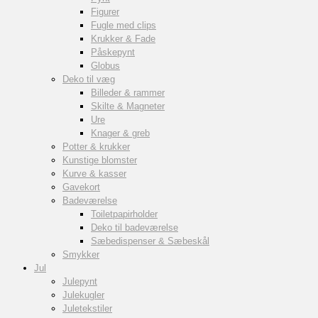
Figurer
Fugle med clips
Krukker & Fade
Påskepynt
Globus
Deko til væg
Billeder & rammer
Skilte & Magneter
Ure
Knager & greb
Potter & krukker
Kunstige blomster
Kurve & kasser
Gavekort
Badeværelse
Toiletpapirholder
Deko til badeværelse
Sæbedispenser & Sæbeskål
Smykker
Jul
Julepynt
Julekugler
Juletekstiler