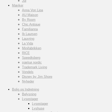
Jul
Mærker
Anna Von Lipa
AU Maison
By Room
Chic Antique
Familianna
Ib Laursen
Lauvring
La Vida
Minifabrikken
RICE
Speedtsberg
sjælsø nordic
Trademark Living
Vondels
Disney by Jim Shore
Nyheder
Bolig og Indretning
Belysning
Lysestager
Lysestager
Lyshuse