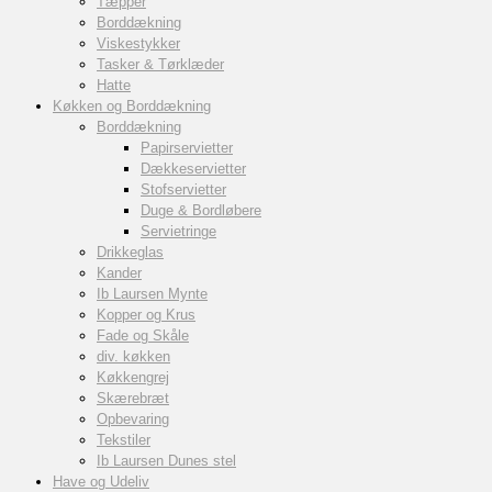
Tæpper
Borddækning
Viskestykker
Tasker & Tørklæder
Hatte
Køkken og Borddækning
Borddækning
Papirservietter
Dækkeservietter
Stofservietter
Duge & Bordløbere
Servietringe
Drikkeglas
Kander
Ib Laursen Mynte
Kopper og Krus
Fade og Skåle
div. køkken
Køkkengrej
Skærebræt
Opbevaring
Tekstiler
Ib Laursen Dunes stel
Have og Udeliv