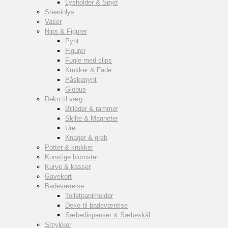
Lysholder & Spyd
Stearinlys
Vaser
Nips & Figurer
Pynt
Figurer
Fugle med clips
Krukker & Fade
Påskepynt
Globus
Deko til væg
Billeder & rammer
Skilte & Magneter
Ure
Knager & greb
Potter & krukker
Kunstige blomster
Kurve & kasser
Gavekort
Badeværelse
Toiletpapirholder
Deko til badeværelse
Sæbedispenser & Sæbeskål
Smykker