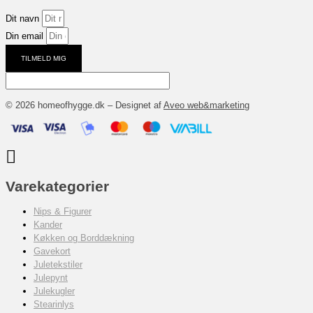
Dit navn
Din email
TILMELD MIG
© 2026 homeofhygge.dk – Designet af
Aveo web&marketing
Varekategorier
Nips & Figurer
Kander
Køkken og Borddækning
Gavekort
Juletekstiler
Julepynt
Julekugler
Stearinlys