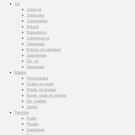
Jul
Julepynt
Julekugler
Juletekstiler
Advent
Kalenderlys
Juletræspynt
Julestager
Kranse og juletræer
Julestjerner
Div. jul
Gavepapir
Møbler
Vitrineskabe
Skabe og reoler
Hylder og knager
Borde, stole og bænke
Div. møbler
Spejle
Tekstiler
Puder
Plaider
Vattæpper