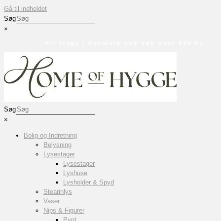
Gå til indholdet
Søg
×
Fri fragt i Danmark ved køb over 599 kr.
Søg
×
Bolig og Indretning
Belysning
Lysestager
Lysestager
Lyshuse
Lysholder & Spyd
Stearinlys
Vaser
Nips & Figurer
Pynt