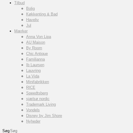
Tilbud
Bolig
Køkkenting & Bad
Haveliv
Jul
Mærker
Anna Von Lipa
AU Maison
By Room
Chic Antique
Familianna
Ib Laursen
Lauvring
La Vida
Minifabrikken
RICE
Speedtsberg
sjælsø nordic
Trademark Living
Vondels
Disney by Jim Shore
Nyheder
Søg