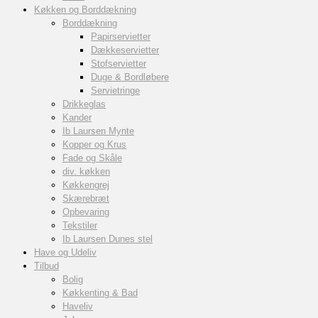
Køkken og Borddækning
Borddækning
Papirservietter
Dækkeservietter
Stofservietter
Duge & Bordløbere
Servietringe
Drikkeglas
Kander
Ib Laursen Mynte
Kopper og Krus
Fade og Skåle
div. køkken
Køkkengrej
Skærebræt
Opbevaring
Tekstiler
Ib Laursen Dunes stel
Have og Udeliv
Tilbud
Bolig
Køkkenting & Bad
Haveliv