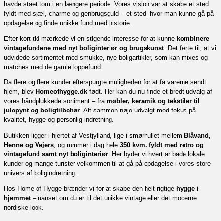
havde stået tom i en længere periode. Vores vision var at skabe et sted
fyldt med sjæl, charme og genbrugsguld – et sted, hvor man kunne gå på
opdagelse og finde unikke fund med historie.
Efter kort tid mærkede vi en stigende interesse for at kunne
kombinere
vintagefundene med nyt boliginteriør og brugskunst
. Det førte til, at vi
udvidede sortimentet med smukke, nye boligartikler, som kan mixes og
matches med de gamle loppefund.
Da flere og flere kunder efterspurgte muligheden for at få varerne sendt
hjem, blev
Homeofhygge.dk
født. Her kan du nu finde et bredt udvalg af
vores håndplukkede sortiment – fra
møbler, keramik og tekstiler til
julepynt og boligtilbehør
. Alt sammen nøje udvalgt med fokus på
kvalitet, hygge og personlig indretning.
Butikken ligger i hjertet af Vestjylland, lige i smørhullet mellem
Blåvand,
Henne og Vejers
, og rummer i dag hele
350 kvm. fyldt med retro og
vintagefund samt nyt boliginteriør
. Her byder vi hvert år både lokale
kunder og mange turister velkommen til at gå på opdagelse i vores store
univers af boligindretning.
Hos Home of Hygge brænder vi for at skabe den helt rigtige
hygge i
hjemmet
– uanset om du er til det unikke vintage eller det moderne
nordiske look.