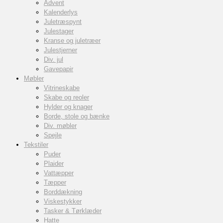
Advent
Kalenderlys
Juletræspynt
Julestager
Kranse og juletræer
Julestjerner
Div. jul
Gavepapir
Møbler
Vitrineskabe
Skabe og reoler
Hylder og knager
Borde, stole og bænke
Div. møbler
Spejle
Tekstiler
Puder
Plaider
Vattæpper
Tæpper
Borddækning
Viskestykker
Tasker & Tørklæder
Hatte