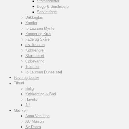
Stofservietter
Duge & Bordløbere
Servietringe
Drikkeglas
Kander
Ib Laursen Mynte
Kopper og Krus
Fade og Skåle
div. køkken
Køkkengrej
Skærebræt
Opbevaring
Tekstiler
Ib Laursen Dunes stel
Have og Udeliv
Tilbud
Bolig
Køkkenting & Bad
Haveliv
Jul
Mærker
Anna Von Lipa
AU Maison
By Room