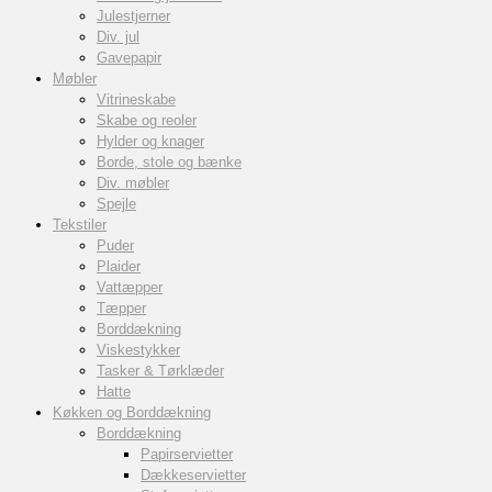
Julestjerner
Div. jul
Gavepapir
Møbler
Vitrineskabe
Skabe og reoler
Hylder og knager
Borde, stole og bænke
Div. møbler
Spejle
Tekstiler
Puder
Plaider
Vattæpper
Tæpper
Borddækning
Viskestykker
Tasker & Tørklæder
Hatte
Køkken og Borddækning
Borddækning
Papirservietter
Dækkeservietter