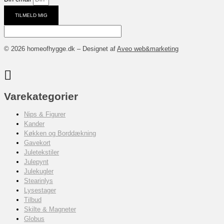
TILMELD MIG
© 2026 homeofhygge.dk – Designet af
Aveo web&marketing
Varekategorier
Nips & Figurer
Kander
Køkken og Borddækning
Gavekort
Juletekstiler
Julepynt
Julekugler
Stearinlys
Lysestager
Tilbud
Skilte & Magneter
Globus