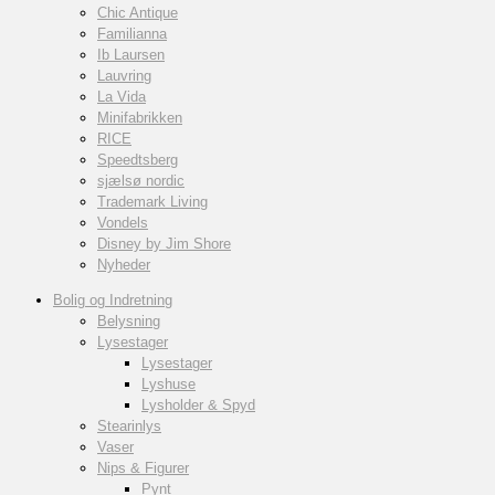
Chic Antique
Familianna
Ib Laursen
Lauvring
La Vida
Minifabrikken
RICE
Speedtsberg
sjælsø nordic
Trademark Living
Vondels
Disney by Jim Shore
Nyheder
Bolig og Indretning
Belysning
Lysestager
Lysestager
Lyshuse
Lysholder & Spyd
Stearinlys
Vaser
Nips & Figurer
Pynt