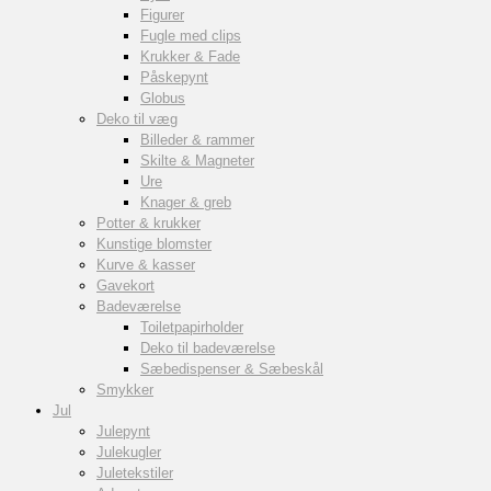
Figurer
Fugle med clips
Krukker & Fade
Påskepynt
Globus
Deko til væg
Billeder & rammer
Skilte & Magneter
Ure
Knager & greb
Potter & krukker
Kunstige blomster
Kurve & kasser
Gavekort
Badeværelse
Toiletpapirholder
Deko til badeværelse
Sæbedispenser & Sæbeskål
Smykker
Jul
Julepynt
Julekugler
Juletekstiler