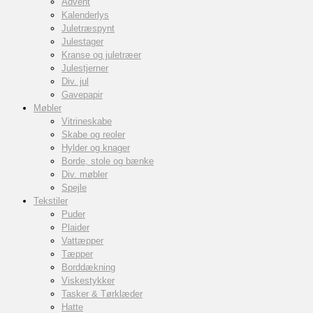
Advent
Kalenderlys
Juletræspynt
Julestager
Kranse og juletræer
Julestjerner
Div. jul
Gavepapir
Møbler
Vitrineskabe
Skabe og reoler
Hylder og knager
Borde, stole og bænke
Div. møbler
Spejle
Tekstiler
Puder
Plaider
Vattæpper
Tæpper
Borddækning
Viskestykker
Tasker & Tørklæder
Hatte