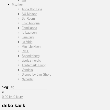
Mærker
Anna Von Lipa
AU Maison
By Room
Chic Antique
Familianna
Ib Laursen
Lauvring
La Vida
Minifabrikken
RICE
Speedtsberg
sjælsø nordic
Trademark Living
Vondels
Disney by Jim Shore
Nyheder
Søg
×
0,00
kr.
0
Kurv
deko kælk