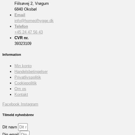
Fiilsøvej 2, Vrøgum
6840 Oksbøl
Email
info@homeofhygge.dk
Telefon
+45 24 47 56 43
CVR nr.
39323109
Information
Min konto
Handelsbetingelser
Privatlivspolitik
Cookiepolitik
Om os
Kontakt
Facebook
Instagram
Tilmeld nyhedsbrev
Dit navn
Din email