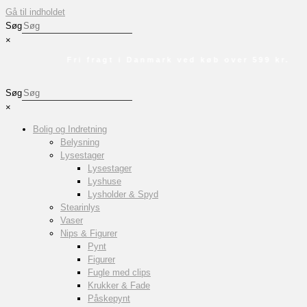
Gå til indholdet
Søg
×
Fri fragt i Danmark ved køb over 599 kr.
Søg
×
Bolig og Indretning
Belysning
Lysestager
Lysestager
Lyshuse
Lysholder & Spyd
Stearinlys
Vaser
Nips & Figurer
Pynt
Figurer
Fugle med clips
Krukker & Fade
Påskepynt