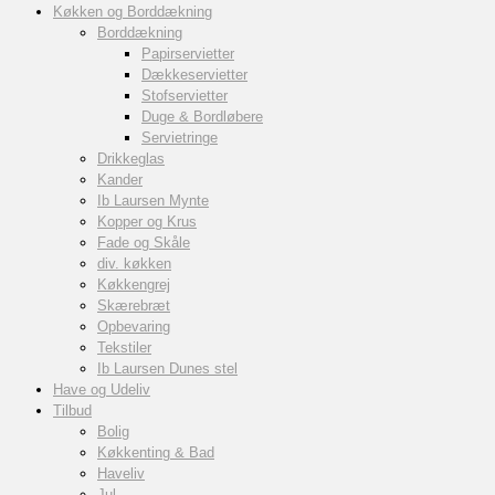
Køkken og Borddækning
Borddækning
Papirservietter
Dækkeservietter
Stofservietter
Duge & Bordløbere
Servietringe
Drikkeglas
Kander
Ib Laursen Mynte
Kopper og Krus
Fade og Skåle
div. køkken
Køkkengrej
Skærebræt
Opbevaring
Tekstiler
Ib Laursen Dunes stel
Have og Udeliv
Tilbud
Bolig
Køkkenting & Bad
Haveliv
Jul