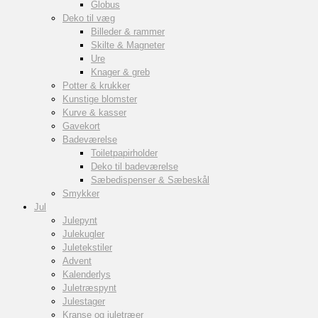
Globus
Deko til væg
Billeder & rammer
Skilte & Magneter
Ure
Knager & greb
Potter & krukker
Kunstige blomster
Kurve & kasser
Gavekort
Badeværelse
Toiletpapirholder
Deko til badeværelse
Sæbedispenser & Sæbeskål
Smykker
Jul
Julepynt
Julekugler
Juletekstiler
Advent
Kalenderlys
Juletræspynt
Julestager
Kranse og juletræer