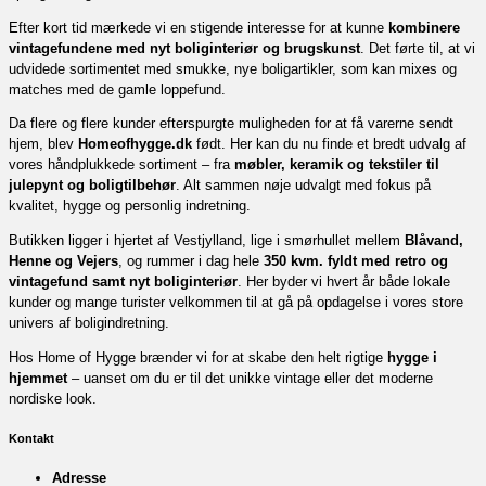
Efter kort tid mærkede vi en stigende interesse for at kunne
kombinere
vintagefundene med nyt boliginteriør og brugskunst
. Det førte til, at vi
udvidede sortimentet med smukke, nye boligartikler, som kan mixes og
matches med de gamle loppefund.
Da flere og flere kunder efterspurgte muligheden for at få varerne sendt
hjem, blev
Homeofhygge.dk
født. Her kan du nu finde et bredt udvalg af
vores håndplukkede sortiment – fra
møbler, keramik og tekstiler til
julepynt og boligtilbehør
. Alt sammen nøje udvalgt med fokus på
kvalitet, hygge og personlig indretning.
Butikken ligger i hjertet af Vestjylland, lige i smørhullet mellem
Blåvand,
Henne og Vejers
, og rummer i dag hele
350 kvm. fyldt med retro og
vintagefund samt nyt boliginteriør
. Her byder vi hvert år både lokale
kunder og mange turister velkommen til at gå på opdagelse i vores store
univers af boligindretning.
Hos Home of Hygge brænder vi for at skabe den helt rigtige
hygge i
hjemmet
– uanset om du er til det unikke vintage eller det moderne
nordiske look.
Kontakt
Adresse