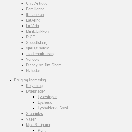
Chic Antique
Familianna
Ib Laursen
Lauvring
La Vida
Minifabrikken
RICE
Speedtsberg
sjælsø nordic
Trademark Living
Vondels
Disney by Jim Shore
Nyheder
Bolig og Indretning
Belysning
Lysestager
Lysestager
Lyshuse
Lysholder & Spyd
Stearinlys
Vaser
Nips & Figurer
Pynt