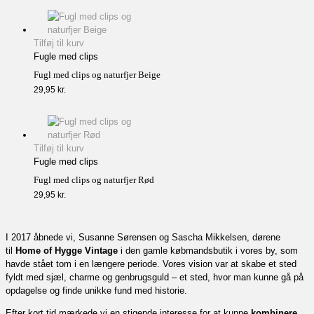
Tilføj til kurv
Fugle med clips
Fugl med clips og naturfjer Beige
29,95
kr.
Tilføj til kurv
Fugle med clips
Fugl med clips og naturfjer Rød
29,95
kr.
I 2017 åbnede vi, Susanne Sørensen og Sascha Mikkelsen, dørene
til
Home of Hygge Vintage
i den gamle købmandsbutik i vores by, som
havde stået tom i en længere periode. Vores vision var at skabe et sted
fyldt med sjæl, charme og genbrugsguld – et sted, hvor man kunne gå på
opdagelse og finde unikke fund med historie.
Efter kort tid mærkede vi en stigende interesse for at kunne
kombinere