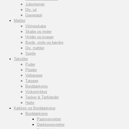
Julestjerner
Div. jul
Gavepapir
Møbler
Vitrineskabe
Skabe og reoler
Hylder og knager
Borde, stole og bænke
Div. møbler
Spejle
Tekstiler
Puder
Plaider
Vattæpper
Tæpper
Borddækning
Viskestykker
Tasker & Tørklæder
Hatte
Køkken og Borddækning
Borddækning
Papirservietter
Dækkeservietter