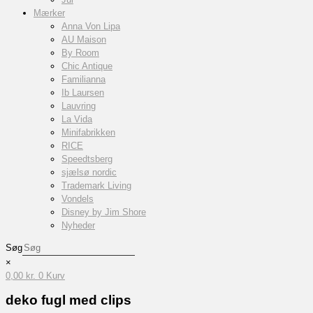
Mærker
Anna Von Lipa
AU Maison
By Room
Chic Antique
Familianna
Ib Laursen
Lauvring
La Vida
Minifabrikken
RICE
Speedtsberg
sjælsø nordic
Trademark Living
Vondels
Disney by Jim Shore
Nyheder
Søg
×
0,00
kr.
0
Kurv
deko fugl med clips