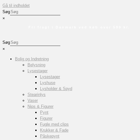
Gå til indholdet
Søg
×
Fri fragt i Danmark ved køb over 599 kr.
Søg
×
Bolig og Indretning
Belysning
Lysestager
Lysestager
Lyshuse
Lysholder & Spyd
Stearinlys
Vaser
Nips & Figurer
Pynt
Figurer
Fugle med clips
Krukker & Fade
Påskepynt