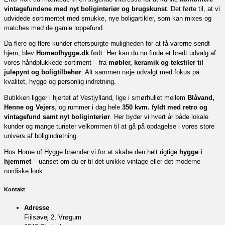
vintagefundene med nyt boliginteriør og brugskunst
. Det førte til, at vi
udvidede sortimentet med smukke, nye boligartikler, som kan mixes og
matches med de gamle loppefund.
Da flere og flere kunder efterspurgte muligheden for at få varerne sendt
hjem, blev
Homeofhygge.dk
født. Her kan du nu finde et bredt udvalg af
vores håndplukkede sortiment – fra
møbler, keramik og tekstiler til
julepynt og boligtilbehør
. Alt sammen nøje udvalgt med fokus på
kvalitet, hygge og personlig indretning.
Butikken ligger i hjertet af Vestjylland, lige i smørhullet mellem
Blåvand,
Henne og Vejers
, og rummer i dag hele
350 kvm. fyldt med retro og
vintagefund samt nyt boliginteriør
. Her byder vi hvert år både lokale
kunder og mange turister velkommen til at gå på opdagelse i vores store
univers af boligindretning.
Hos Home of Hygge brænder vi for at skabe den helt rigtige
hygge i
hjemmet
– uanset om du er til det unikke vintage eller det moderne
nordiske look.
Kontakt
Adresse
Fiilsøvej 2, Vrøgum