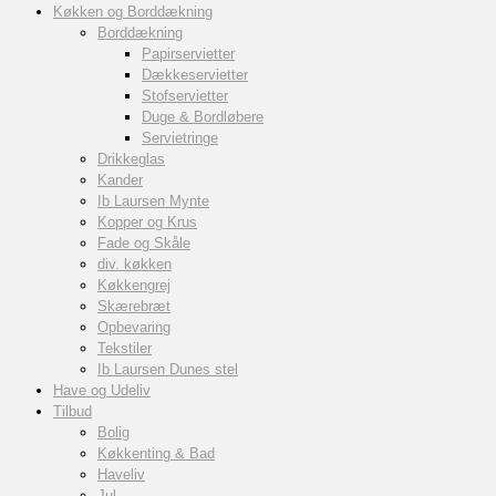
Køkken og Borddækning
Borddækning
Papirservietter
Dækkeservietter
Stofservietter
Duge & Bordløbere
Servietringe
Drikkeglas
Kander
Ib Laursen Mynte
Kopper og Krus
Fade og Skåle
div. køkken
Køkkengrej
Skærebræt
Opbevaring
Tekstiler
Ib Laursen Dunes stel
Have og Udeliv
Tilbud
Bolig
Køkkenting & Bad
Haveliv
Jul