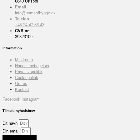
6840 Oksbøl
Email
info@homeofhygge.dk
Telefon
+45 24 47 56 43
CVR nr.
39323109
Information
Min konto
Handelsbetingelser
Privatlivspolitik
Cookiepolitik
Om os
Kontakt
Facebook
Instagram
Tilmeld nyhedsbrev
Dit navn
Din email