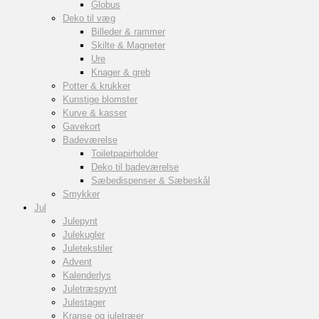
Globus
Deko til væg
Billeder & rammer
Skilte & Magneter
Ure
Knager & greb
Potter & krukker
Kunstige blomster
Kurve & kasser
Gavekort
Badeværelse
Toiletpapirholder
Deko til badeværelse
Sæbedispenser & Sæbeskål
Smykker
Jul
Julepynt
Julekugler
Juletekstiler
Advent
Kalenderlys
Juletræspynt
Julestager
Kranse og juletræer