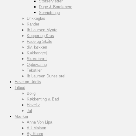
Stofservietter
Duge & Bordløbere
Servietringe
Drikkeglas
Kander
Ib Laursen Mynte
Kopper og Krus
Fade og Skåle
div. køkken
Køkkengrej
Skærebræt
Opbevaring
Tekstiler
Ib Laursen Dunes stel
Have og Udeliv
Tilbud
Bolig
Køkkenting & Bad
Haveliv
Jul
Mærker
Anna Von Lipa
AU Maison
By Room