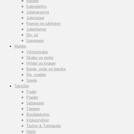
Advent
Kalenderlys
Juletræspynt
Julestager
Kranse og juletræer
Julestjerner
Div. jul
Gavepapir
Møbler
Vitrineskabe
Skabe og reoler
Hylder og knager
Borde, stole og bænke
Div. møbler
Spejle
Tekstiler
Puder
Plaider
Vattæpper
Tæpper
Borddækning
Viskestykker
Tasker & Tørklæder
Hatte