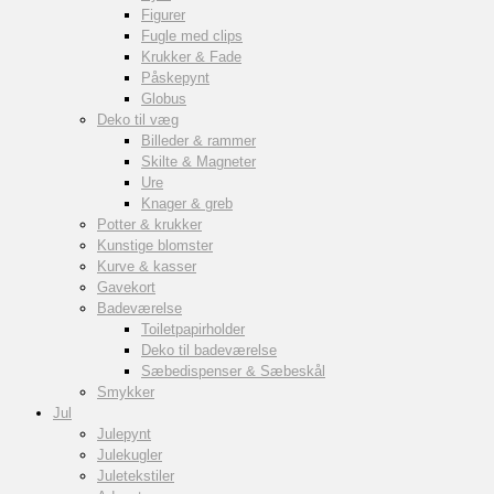
Figurer
Fugle med clips
Krukker & Fade
Påskepynt
Globus
Deko til væg
Billeder & rammer
Skilte & Magneter
Ure
Knager & greb
Potter & krukker
Kunstige blomster
Kurve & kasser
Gavekort
Badeværelse
Toiletpapirholder
Deko til badeværelse
Sæbedispenser & Sæbeskål
Smykker
Jul
Julepynt
Julekugler
Juletekstiler