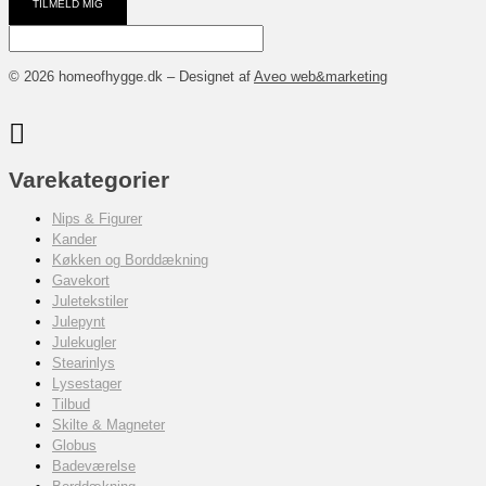
TILMELD MIG
© 2026 homeofhygge.dk – Designet af
Aveo web&marketing
Varekategorier
Nips & Figurer
Kander
Køkken og Borddækning
Gavekort
Juletekstiler
Julepynt
Julekugler
Stearinlys
Lysestager
Tilbud
Skilte & Magneter
Globus
Badeværelse