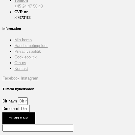
Telefon
+45 24 47 56 43
CVR nr.
39323109
Information
Min konto
Handelsbetingelser
Privatlivspolitik
Cookiepolitik
Om os
Kontakt
Facebook
Instagram
Tilmeld nyhedsbrev
Dit navn
Din email
TILMELD MIG