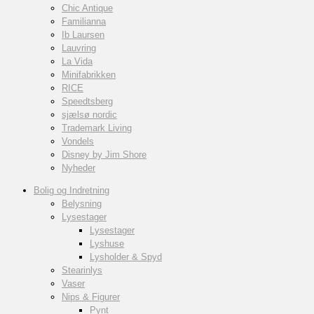
Chic Antique
Familianna
Ib Laursen
Lauvring
La Vida
Minifabrikken
RICE
Speedtsberg
sjælsø nordic
Trademark Living
Vondels
Disney by Jim Shore
Nyheder
Bolig og Indretning
Belysning
Lysestager
Lysestager
Lyshuse
Lysholder & Spyd
Stearinlys
Vaser
Nips & Figurer
Pynt