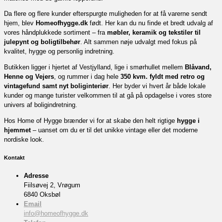
Da flere og flere kunder efterspurgte muligheden for at få varerne sendt
hjem, blev
Homeofhygge.dk
født. Her kan du nu finde et bredt udvalg af
vores håndplukkede sortiment – fra
møbler, keramik og tekstiler til
julepynt og boligtilbehør
. Alt sammen nøje udvalgt med fokus på
kvalitet, hygge og personlig indretning.
Butikken ligger i hjertet af Vestjylland, lige i smørhullet mellem
Blåvand,
Henne og Vejers
, og rummer i dag hele
350 kvm. fyldt med retro og
vintagefund samt nyt boliginteriør
. Her byder vi hvert år både lokale
kunder og mange turister velkommen til at gå på opdagelse i vores store
univers af boligindretning.
Hos Home of Hygge brænder vi for at skabe den helt rigtige
hygge i
hjemmet
– uanset om du er til det unikke vintage eller det moderne
nordiske look.
Kontakt
Adresse
Fiilsøvej 2, Vrøgum
6840 Oksbøl
Email
info@homeofhygge.dk