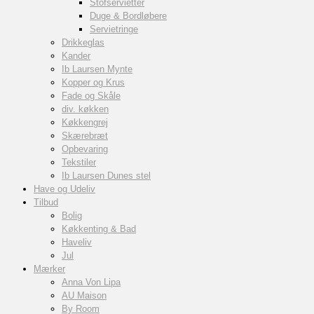
Stofservietter
Duge & Bordløbere
Servietringe
Drikkeglas
Kander
Ib Laursen Mynte
Kopper og Krus
Fade og Skåle
div. køkken
Køkkengrej
Skærebræt
Opbevaring
Tekstiler
Ib Laursen Dunes stel
Have og Udeliv
Tilbud
Bolig
Køkkenting & Bad
Haveliv
Jul
Mærker
Anna Von Lipa
AU Maison
By Room