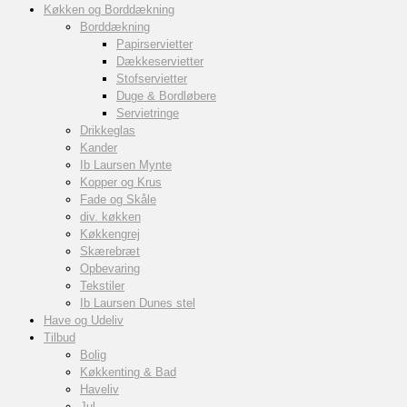
Køkken og Borddækning
Borddækning
Papirservietter
Dækkeservietter
Stofservietter
Duge & Bordløbere
Servietringe
Drikkeglas
Kander
Ib Laursen Mynte
Kopper og Krus
Fade og Skåle
div. køkken
Køkkengrej
Skærebræt
Opbevaring
Tekstiler
Ib Laursen Dunes stel
Have og Udeliv
Tilbud
Bolig
Køkkenting & Bad
Haveliv
Jul