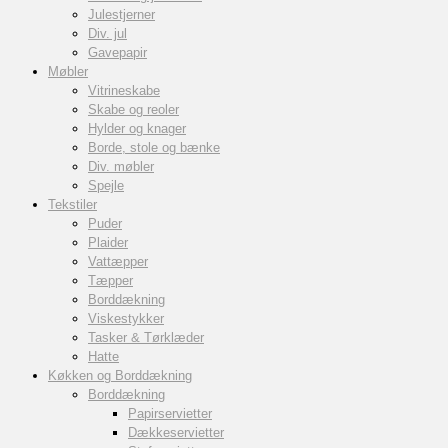
Julestjerner
Div. jul
Gavepapir
Møbler
Vitrineskabe
Skabe og reoler
Hylder og knager
Borde, stole og bænke
Div. møbler
Spejle
Tekstiler
Puder
Plaider
Vattæpper
Tæpper
Borddækning
Viskestykker
Tasker & Tørklæder
Hatte
Køkken og Borddækning
Borddækning
Papirservietter
Dækkeservietter