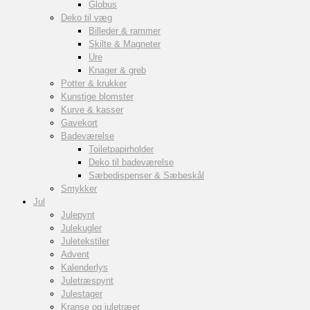
Globus
Deko til væg
Billeder & rammer
Skilte & Magneter
Ure
Knager & greb
Potter & krukker
Kunstige blomster
Kurve & kasser
Gavekort
Badeværelse
Toiletpapirholder
Deko til badeværelse
Sæbedispenser & Sæbeskål
Smykker
Jul
Julepynt
Julekugler
Juletekstiler
Advent
Kalenderlys
Juletræspynt
Julestager
Kranse og juletræer