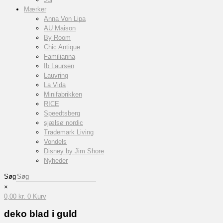
Mærker
Anna Von Lipa
AU Maison
By Room
Chic Antique
Familianna
Ib Laursen
Lauvring
La Vida
Minifabrikken
RICE
Speedtsberg
sjælsø nordic
Trademark Living
Vondels
Disney by Jim Shore
Nyheder
Søg
×
0,00
kr.
0
Kurv
deko blad i guld