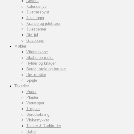
Advent
Kalenderlys
Juletræspynt
Julestager
Kranse og juletræer
Julestjerner
Div. jul
Gavepapir
Møbler
Vitrineskabe
Skabe og reoler
Hylder og knager
Borde, stole og bænke
Div. møbler
Spejle
Tekstiler
Puder
Plaider
Vattæpper
Tæpper
Borddækning
Viskestykker
Tasker & Tørklæder
Hatte