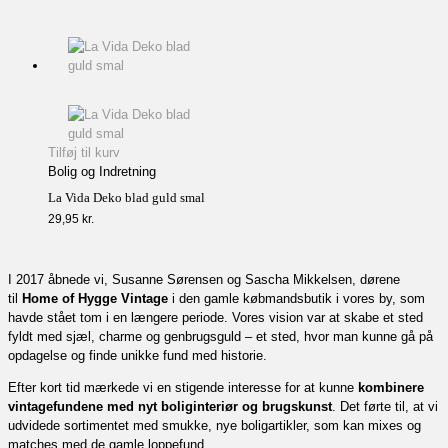
Tilføj til kurv
Bolig og Indretning
La Vida Deko blad guld smal
29,95
kr.
I 2017 åbnede vi, Susanne Sørensen og Sascha Mikkelsen, dørene
til
Home of Hygge Vintage
i den gamle købmandsbutik i vores by, som
havde stået tom i en længere periode. Vores vision var at skabe et sted
fyldt med sjæl, charme og genbrugsguld – et sted, hvor man kunne gå på
opdagelse og finde unikke fund med historie.
Efter kort tid mærkede vi en stigende interesse for at kunne
kombinere
vintagefundene med nyt boliginteriør og brugskunst
. Det førte til, at vi
udvidede sortimentet med smukke, nye boligartikler, som kan mixes og
matches med de gamle loppefund.