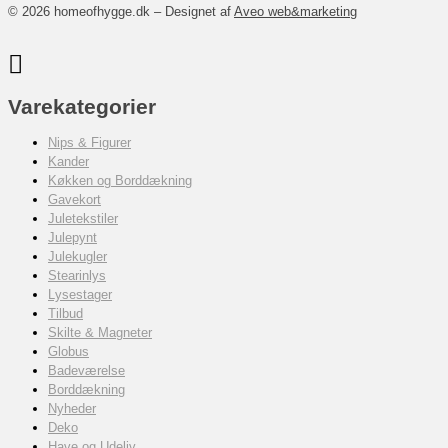
© 2026 homeofhygge.dk – Designet af
Aveo web&marketing
Varekategorier
Nips & Figurer
Kander
Køkken og Borddækning
Gavekort
Juletekstiler
Julepynt
Julekugler
Stearinlys
Lysestager
Tilbud
Skilte & Magneter
Globus
Badeværelse
Borddækning
Nyheder
Deko
Have og Udeliv