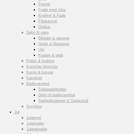
Figurer
Fugle med clips
Krukker & Fade
Påskepynt
Globus
Deko til væg
Billeder & rammer
Skilte & Magneter
Ure
Knager & greb
Potter & krukker
Kunstige blomster
Kurve & kasser
Gavekort
Badeværelse
Toiletpapirholder
Deko til badeværelse
Sæbedispenser & Sæbeskål
Smykker
Jul
Julepynt
Julekugler
Juletekstiler