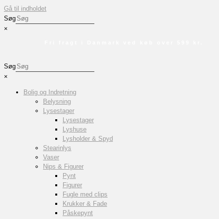
Gå til indholdet
Søg
×
Fri fragt i Danmark ved køb over 599 kr.
Søg
×
Bolig og Indretning
Belysning
Lysestager
Lysestager
Lyshuse
Lysholder & Spyd
Stearinlys
Vaser
Nips & Figurer
Pynt
Figurer
Fugle med clips
Krukker & Fade
Påskepynt