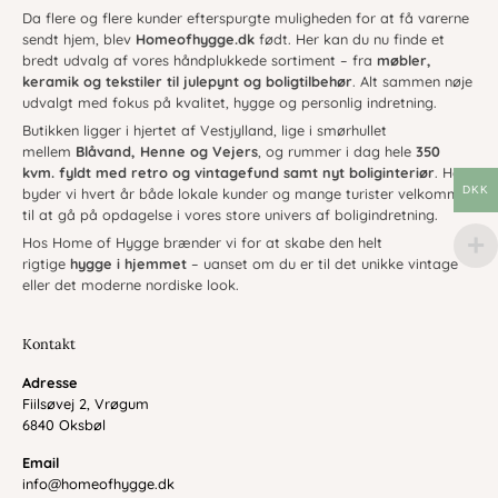
Da flere og flere kunder efterspurgte muligheden for at få varerne
sendt hjem, blev
Homeofhygge.dk
født. Her kan du nu finde et
bredt udvalg af vores håndplukkede sortiment – fra
møbler,
keramik og tekstiler til julepynt og boligtilbehør
. Alt sammen nøje
udvalgt med fokus på kvalitet, hygge og personlig indretning.
Butikken ligger i hjertet af Vestjylland, lige i smørhullet
mellem
Blåvand, Henne og Vejers
, og rummer i dag hele
350
kvm. fyldt med retro og vintagefund samt nyt boliginteriør
. Her
DKK
byder vi hvert år både lokale kunder og mange turister velkommen
til at gå på opdagelse i vores store univers af boligindretning.
Hos Home of Hygge brænder vi for at skabe den helt
rigtige
hygge i hjemmet
– uanset om du er til det unikke vintage
eller det moderne nordiske look.
Kontakt
Adresse
Fiilsøvej 2, Vrøgum
6840 Oksbøl
Email
info@homeofhygge.dk