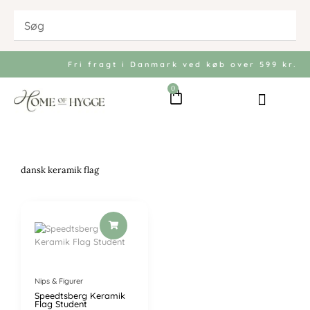
Gå
til
indholdet
Fri fragt i Danmark ved køb over 599 kr.
0
Kurv
Bolig og Indretni
Køkken og Bord
Have og Udeliv
dansk keramik flag
Nips & Figurer
Speedtsberg Keramik
Flag Student