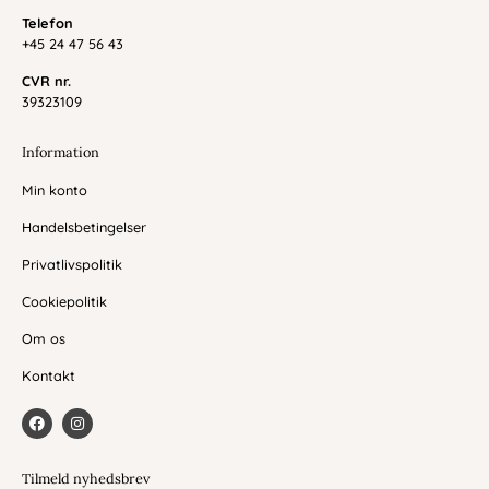
Telefon
+45 24 47 56 43
CVR nr.
39323109
Information
Min konto
Handelsbetingelser
Privatlivspolitik
Cookiepolitik
Om os
Kontakt
F
I
a
n
c
s
e
t
b
a
Tilmeld nyhedsbrev