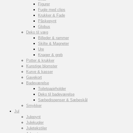
Figurer
Fugle med clips
Krukker & Fade
Påskepynt
Globus
Deko til væg
Billeder & rammer
Skilte & Magneter
Ure
Knager & greb
Potter & krukker
Kunstige blomster
Kurve & kasser
Gavekort
Badeværelse
Toiletpapirholder
Deko til badeværelse
Sæbedispenser & Sæbeskål
Smykker
Jul
Julepynt
Julekugler
Juletekstiler