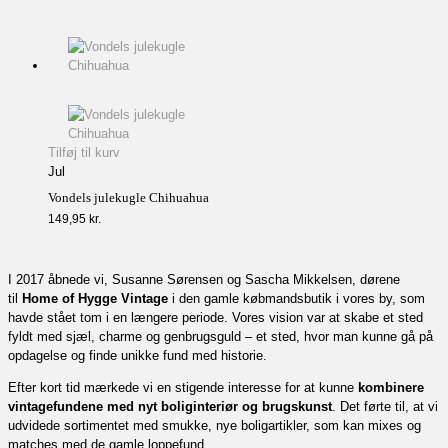
Tilføj til kurv
Jul
Vondels julekugle Chihuahua
149,95
kr.
I 2017 åbnede vi, Susanne Sørensen og Sascha Mikkelsen, dørene
til
Home of Hygge Vintage
i den gamle købmandsbutik i vores by, som
havde stået tom i en længere periode. Vores vision var at skabe et sted
fyldt med sjæl, charme og genbrugsguld – et sted, hvor man kunne gå på
opdagelse og finde unikke fund med historie.
Efter kort tid mærkede vi en stigende interesse for at kunne
kombinere
vintagefundene med nyt boliginteriør og brugskunst
. Det førte til, at vi
udvidede sortimentet med smukke, nye boligartikler, som kan mixes og
matches med de gamle loppefund.