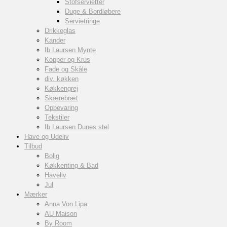
Stofservietter
Duge & Bordløbere
Servietringe
Drikkeglas
Kander
Ib Laursen Mynte
Kopper og Krus
Fade og Skåle
div. køkken
Køkkengrej
Skærebræt
Opbevaring
Tekstiler
Ib Laursen Dunes stel
Have og Udeliv
Tilbud
Bolig
Køkkenting & Bad
Haveliv
Jul
Mærker
Anna Von Lipa
AU Maison
By Room