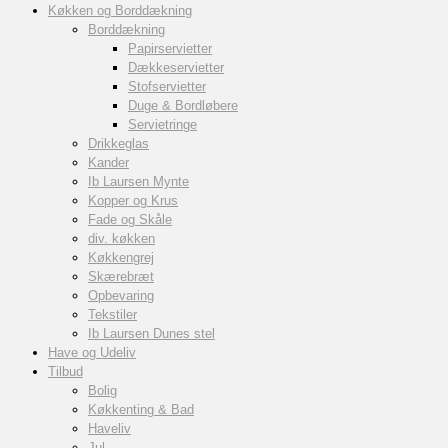
Køkken og Borddækning
Borddækning
Papirservietter
Dækkeservietter
Stofservietter
Duge & Bordløbere
Servietringe
Drikkeglas
Kander
Ib Laursen Mynte
Kopper og Krus
Fade og Skåle
div. køkken
Køkkengrej
Skærebræt
Opbevaring
Tekstiler
Ib Laursen Dunes stel
Have og Udeliv
Tilbud
Bolig
Køkkenting & Bad
Haveliv
Jul