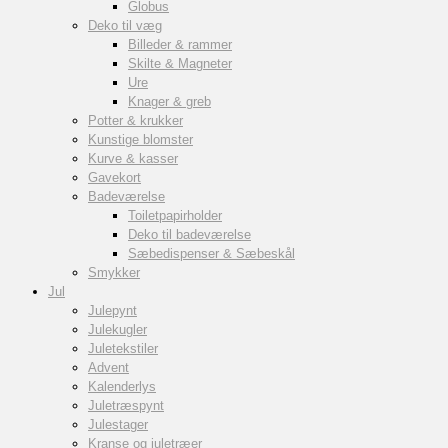
Globus
Deko til væg
Billeder & rammer
Skilte & Magneter
Ure
Knager & greb
Potter & krukker
Kunstige blomster
Kurve & kasser
Gavekort
Badeværelse
Toiletpapirholder
Deko til badeværelse
Sæbedispenser & Sæbeskål
Smykker
Jul
Julepynt
Julekugler
Juletekstiler
Advent
Kalenderlys
Juletræspynt
Julestager
Kranse og juletræer