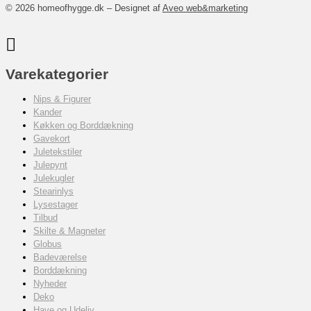
© 2026 homeofhygge.dk – Designet af
Aveo web&marketing
Varekategorier
Nips & Figurer
Kander
Køkken og Borddækning
Gavekort
Juletekstiler
Julepynt
Julekugler
Stearinlys
Lysestager
Tilbud
Skilte & Magneter
Globus
Badeværelse
Borddækning
Nyheder
Deko
Have og Udeliv