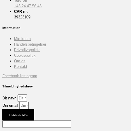
Telefon
+45 24 47 56 43
CVR nr.
39323109
Information
Min konto
Handelsbetingelser
Privatlivspolitik
Cookiepolitik
Om os
Kontakt
Facebook
Instagram
Tilmeld nyhedsbrev
Dit navn
Din email
TILMELD MIG