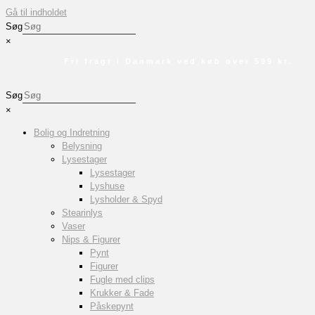
Gå til indholdet
Søg
×
Fri fragt i Danmark ved køb over 599 kr.
Søg
×
Bolig og Indretning
Belysning
Lysestager
Lysestager
Lyshuse
Lysholder & Spyd
Stearinlys
Vaser
Nips & Figurer
Pynt
Figurer
Fugle med clips
Krukker & Fade
Påskepynt