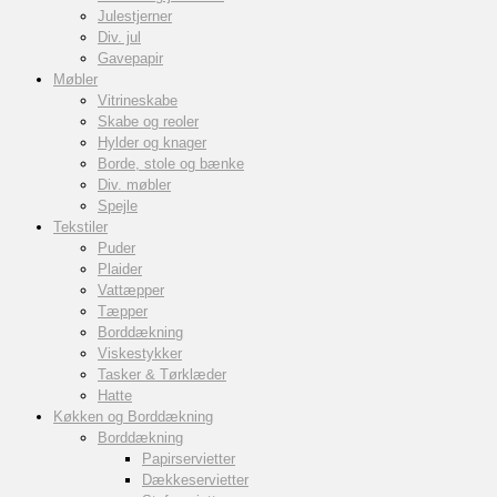
Julestjerner
Div. jul
Gavepapir
Møbler
Vitrineskabe
Skabe og reoler
Hylder og knager
Borde, stole og bænke
Div. møbler
Spejle
Tekstiler
Puder
Plaider
Vattæpper
Tæpper
Borddækning
Viskestykker
Tasker & Tørklæder
Hatte
Køkken og Borddækning
Borddækning
Papirservietter
Dækkeservietter