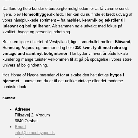
Da flere og flere kunder efterspurgte muligheden for at få varerne sendt
hjem, blev
Homeofhygge.dk
født. Her kan du nu finde et bredt udvalg af
vores håndplukkede sortiment – fra
møbler, keramik og tekstiler til
julepynt og boligtilbehør
. Alt sammen nøje udvalgt med fokus på
kvalitet, hygge og personlig indretning.
Butikken ligger i hjertet af Vestjylland, lige i smørhullet mellem
Blåvand,
Henne og Vejers
, og rummer i dag hele
350 kvm. fyldt med retro og
vintagefund samt nyt boliginteriør
. Her byder vi hvert år både lokale
kunder og mange turister velkommen til at gå på opdagelse i vores store
univers af boligindretning.
Hos Home of Hygge brænder vi for at skabe den helt rigtige
hygge i
hjemmet
– uanset om du er til det unikke vintage eller det moderne
nordiske look.
Kontakt
Adresse
Fiilsøvej 2, Vrøgum
6840 Oksbøl
Email
info@homeofhygge.dk