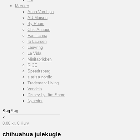
Mærker
Anna Von Lipa
AU Maison
By Room
Chic Antique
Familianna
Ib Laursen
Lauvring
La Vida
Minifabrikken
RICE
Speedtsberg
sjælsø nordic
Trademark Living
Vondels
Disney by Jim Shore
Nyheder
Søg
×
0,00
kr.
0
Kurv
chihuahua julekugle