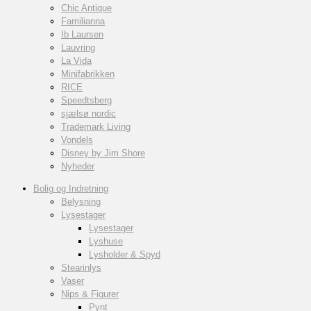
Chic Antique
Familianna
Ib Laursen
Lauvring
La Vida
Minifabrikken
RICE
Speedtsberg
sjælsø nordic
Trademark Living
Vondels
Disney by Jim Shore
Nyheder
Bolig og Indretning
Belysning
Lysestager
Lysestager
Lyshuse
Lysholder & Spyd
Stearinlys
Vaser
Nips & Figurer
Pynt