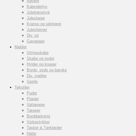
Advent
Kalenderlys
Juletræspynt
Julestager
Kranse og juletræer
Julestjerner
Div. jul
Gavepapir
Møbler
Vitrineskabe
Skabe og reoler
Hylder og knager
Borde, stole og bænke
Div. møbler
Spejle
Tekstiler
Puder
Plaider
Vattæpper
Tæpper
Borddækning
Viskestykker
Tasker & Tørklæder
Hatte