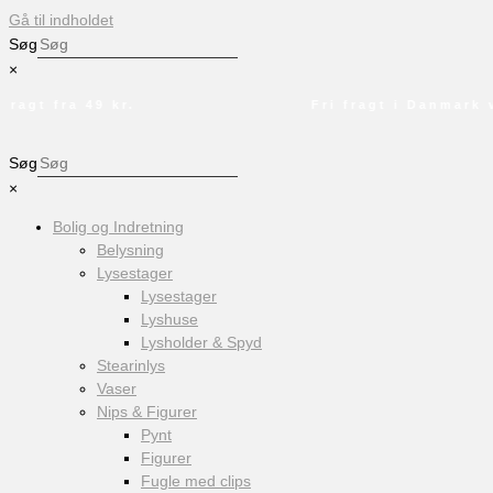
Gå til indholdet
Søg
×
agt fra 49 kr.
Fri fragt i Danmark ved
Søg
×
Bolig og Indretning
Belysning
Lysestager
Lysestager
Lyshuse
Lysholder & Spyd
Stearinlys
Vaser
Nips & Figurer
Pynt
Figurer
Fugle med clips