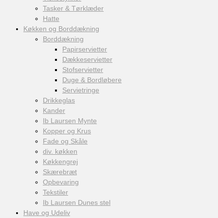
Tasker & Tørklæder
Hatte
Køkken og Borddækning
Borddækning
Papirservietter
Dækkeservietter
Stofservietter
Duge & Bordløbere
Servietringe
Drikkeglas
Kander
Ib Laursen Mynte
Kopper og Krus
Fade og Skåle
div. køkken
Køkkengrej
Skærebræt
Opbevaring
Tekstiler
Ib Laursen Dunes stel
Have og Udeliv