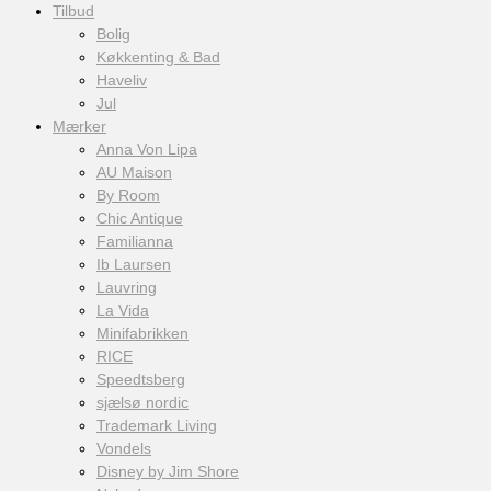
Tilbud
Bolig
Køkkenting & Bad
Haveliv
Jul
Mærker
Anna Von Lipa
AU Maison
By Room
Chic Antique
Familianna
Ib Laursen
Lauvring
La Vida
Minifabrikken
RICE
Speedtsberg
sjælsø nordic
Trademark Living
Vondels
Disney by Jim Shore