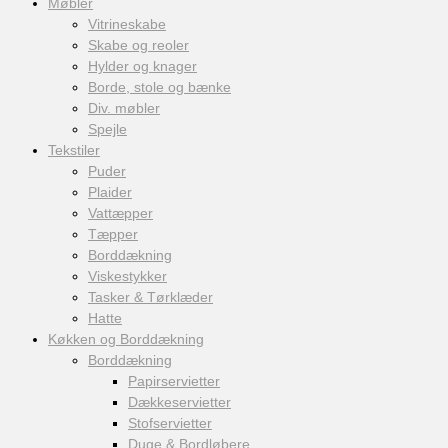
Møbler
Vitrineskabe
Skabe og reoler
Hylder og knager
Borde, stole og bænke
Div. møbler
Spejle
Tekstiler
Puder
Plaider
Vattæpper
Tæpper
Borddækning
Viskestykker
Tasker & Tørklæder
Hatte
Køkken og Borddækning
Borddækning
Papirservietter
Dækkeservietter
Stofservietter
Duge & Bordløbere