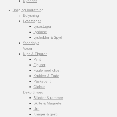
Nyheder
Bolig og Indretning
Belysning
Lysestager
Lysestager
Lyshuse
Lysholder & Spyd
Stearinlys
Vaser
Nips & Figurer
Pynt
Figurer
Fugle med clips
Krukker & Fade
Påskepynt
Globus
Deko til væg
Billeder & rammer
Skilte & Magneter
Ure
Knager & greb