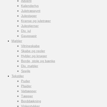
Advent
Kalenderlys
Juletræspynt
Julestager
Kranse og juletræer
Julestjerner
Div. jul
Gavepapir
Møbler
Vitrineskabe
Skabe og reoler
Hylder og knager
Borde, stole og bænke
Div. møbler
Spejle
Tekstiler
Puder
Plaider
Vattæpper
Tæpper
Borddækning
Viskestykker