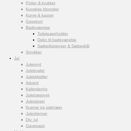
Potter & krukker
Kunstige blomster
Kurve & kasser
Gavekort
Badeværelse
Toiletpapirholder
Deko til badeværelse
Sæbedispenser & Sæbeskål
Smykker
Jul
Julepynt
Julekugler
Juletekstiler
Advent
Kalenderlys
Juletræspynt
Julestager
Kranse og juletræer
Julestjerner
Div. jul
Gavepapir