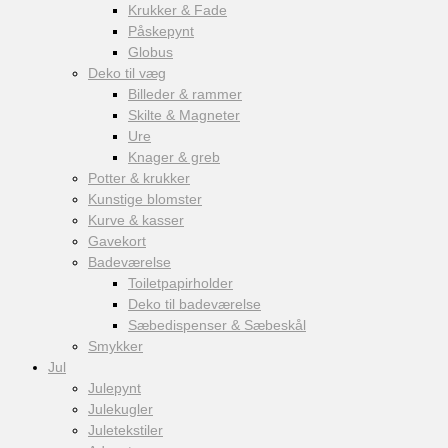
Krukker & Fade
Påskepynt
Globus
Deko til væg
Billeder & rammer
Skilte & Magneter
Ure
Knager & greb
Potter & krukker
Kunstige blomster
Kurve & kasser
Gavekort
Badeværelse
Toiletpapirholder
Deko til badeværelse
Sæbedispenser & Sæbeskål
Smykker
Jul
Julepynt
Julekugler
Juletekstiler