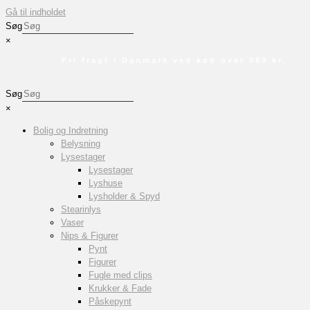
Gå til indholdet
Søg
×
Fri fragt i Danmark ved køb over 599 kr.
Søg
×
Bolig og Indretning
Belysning
Lysestager
Lysestager
Lyshuse
Lysholder & Spyd
Stearinlys
Vaser
Nips & Figurer
Pynt
Figurer
Fugle med clips
Krukker & Fade
Påskepynt