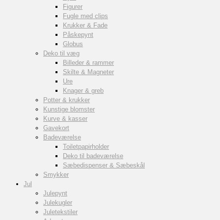
Figurer
Fugle med clips
Krukker & Fade
Påskepynt
Globus
Deko til væg
Billeder & rammer
Skilte & Magneter
Ure
Knager & greb
Potter & krukker
Kunstige blomster
Kurve & kasser
Gavekort
Badeværelse
Toiletpapirholder
Deko til badeværelse
Sæbedispenser & Sæbeskål
Smykker
Jul
Julepynt
Julekugler
Juletekstiler