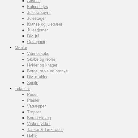
Advent
Kalenderlys
Juletræspynt
Julestager
Kranse og juletræer
Julestjerner
Div. jul
Gavepapir
Møbler
Vitrineskabe
Skabe og reoler
Hylder og knager
Borde, stole og bænke
Div. møbler
Spejle
Tekstiler
Puder
Plaider
Vattæpper
Tæpper
Borddækning
Viskestykker
Tasker & Tørklæder
Hatte