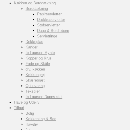
Køkken og Borddækning
Borddækning
Papirservietter
Dækkeservietter
Stofservietter
Duge & Bordløbere
Servietringe
Drikkeglas
Kander
Ib Laursen Mynte
Kopper og Krus
Fade og Skåle
div. køkken
Køkkengrej
Skærebræt
Opbevaring
Tekstiler
Ib Laursen Dunes stel
Have og Udeliv
Tilbud
Bolig
Køkkenting & Bad
Haveliv
Jul