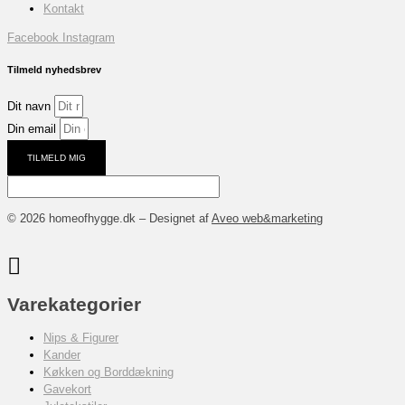
Kontakt
Facebook
Instagram
Tilmeld nyhedsbrev
Dit navn
Din email
TILMELD MIG
© 2026 homeofhygge.dk – Designet af
Aveo web&marketing
Varekategorier
Nips & Figurer
Kander
Køkken og Borddækning
Gavekort