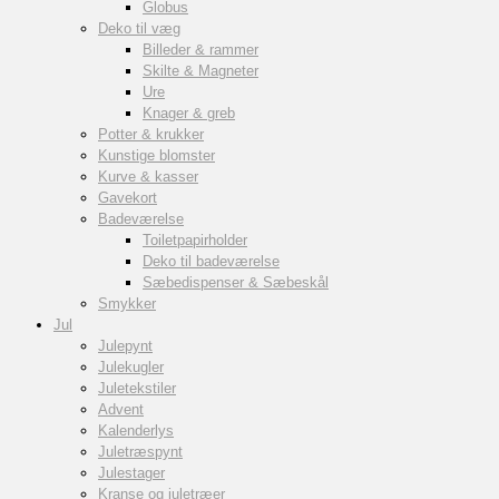
Globus
Deko til væg
Billeder & rammer
Skilte & Magneter
Ure
Knager & greb
Potter & krukker
Kunstige blomster
Kurve & kasser
Gavekort
Badeværelse
Toiletpapirholder
Deko til badeværelse
Sæbedispenser & Sæbeskål
Smykker
Jul
Julepynt
Julekugler
Juletekstiler
Advent
Kalenderlys
Juletræspynt
Julestager
Kranse og juletræer