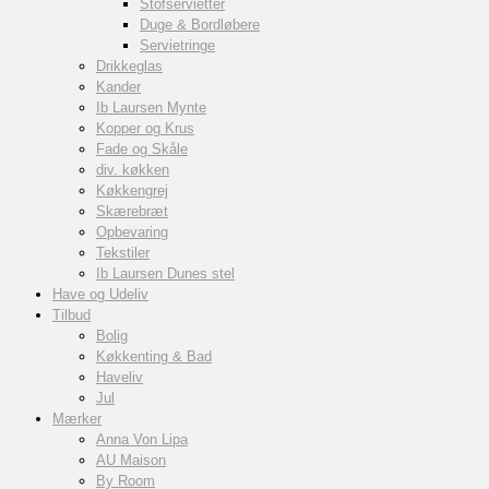
Stofservietter
Duge & Bordløbere
Servietringe
Drikkeglas
Kander
Ib Laursen Mynte
Kopper og Krus
Fade og Skåle
div. køkken
Køkkengrej
Skærebræt
Opbevaring
Tekstiler
Ib Laursen Dunes stel
Have og Udeliv
Tilbud
Bolig
Køkkenting & Bad
Haveliv
Jul
Mærker
Anna Von Lipa
AU Maison
By Room