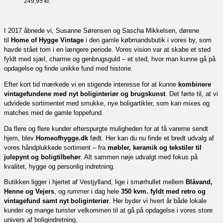
249,95
kr.
I 2017 åbnede vi, Susanne Sørensen og Sascha Mikkelsen, dørene
til
Home of Hygge Vintage
i den gamle købmandsbutik i vores by, som
havde stået tom i en længere periode. Vores vision var at skabe et sted
fyldt med sjæl, charme og genbrugsguld – et sted, hvor man kunne gå på
opdagelse og finde unikke fund med historie.
Efter kort tid mærkede vi en stigende interesse for at kunne
kombinere
vintagefundene med nyt boliginteriør og brugskunst
. Det førte til, at vi
udvidede sortimentet med smukke, nye boligartikler, som kan mixes og
matches med de gamle loppefund.
Da flere og flere kunder efterspurgte muligheden for at få varerne sendt
hjem, blev
Homeofhygge.dk
født. Her kan du nu finde et bredt udvalg af
vores håndplukkede sortiment – fra
møbler, keramik og tekstiler til
julepynt og boligtilbehør
. Alt sammen nøje udvalgt med fokus på
kvalitet, hygge og personlig indretning.
Butikken ligger i hjertet af Vestjylland, lige i smørhullet mellem
Blåvand,
Henne og Vejers
, og rummer i dag hele
350 kvm. fyldt med retro og
vintagefund samt nyt boliginteriør
. Her byder vi hvert år både lokale
kunder og mange turister velkommen til at gå på opdagelse i vores store
univers af boligindretning.