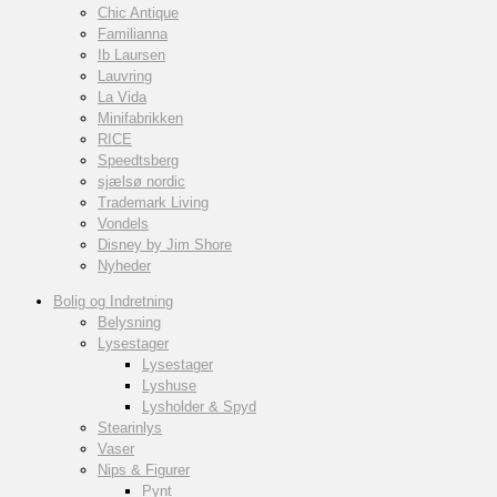
Chic Antique
Familianna
Ib Laursen
Lauvring
La Vida
Minifabrikken
RICE
Speedtsberg
sjælsø nordic
Trademark Living
Vondels
Disney by Jim Shore
Nyheder
Bolig og Indretning
Belysning
Lysestager
Lysestager
Lyshuse
Lysholder & Spyd
Stearinlys
Vaser
Nips & Figurer
Pynt