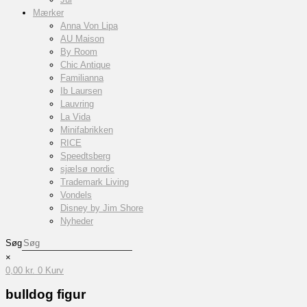
Mærker
Anna Von Lipa
AU Maison
By Room
Chic Antique
Familianna
Ib Laursen
Lauvring
La Vida
Minifabrikken
RICE
Speedtsberg
sjælsø nordic
Trademark Living
Vondels
Disney by Jim Shore
Nyheder
Søg
×
0,00
kr.
0
Kurv
bulldog figur