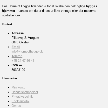
Hos Home of Hygge brænder vi for at skabe den helt rigtige
hygge i
hjemmet
– uanset om du er til det unikke vintage eller det moderne
nordiske look.
Kontakt
Adresse
Fiilsøvej 2, Vrøgum
6840 Oksbøl
Email
info@homeofhygge.dk
Telefon
+45 24 47 56 43
CVR nr.
39323109
Information
Min konto
Handelsbetingelser
Privatlivspolitik
Cookiepolitik
Om os