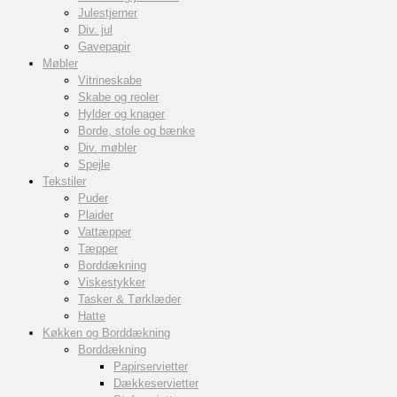
Julestjerner
Div. jul
Gavepapir
Møbler
Vitrineskabe
Skabe og reoler
Hylder og knager
Borde, stole og bænke
Div. møbler
Spejle
Tekstiler
Puder
Plaider
Vattæpper
Tæpper
Borddækning
Viskestykker
Tasker & Tørklæder
Hatte
Køkken og Borddækning
Borddækning
Papirservietter
Dækkeservietter