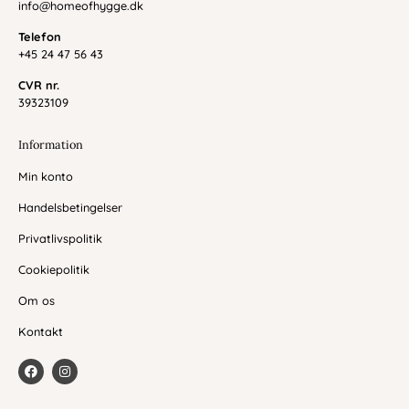
info@homeofhygge.dk
Telefon
+45 24 47 56 43
CVR nr.
39323109
Information
Min konto
Handelsbetingelser
Privatlivspolitik
Cookiepolitik
Om os
Kontakt
F
I
a
n
c
s
e
t