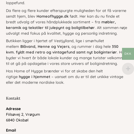
loppefund.
Da flere og flere kunder efterspurgte muligheden for at få varerne
sendt hjem, blev
Homeofhygge.dk
født. Her kan du nu finde et
bredt udvalg af vores håndplukkede sortiment – fra
møbler,
keramik og tekstiler til julepynt og boligtilbehør
. Alt sammen nøje
udvalgt med fokus på kvalitet, hygge og personlig indretning.
Butikken ligger i hjertet af Vestjylland, lige i smørhullet
mellem
Blåvand, Henne og Vejers
, og rummer i dag hele
350
kvm. fyldt med retro og vintagefund samt nyt boliginteriør
. Her
DKK
byder vi hvert år både lokale kunder og mange turister velkommen
til at gå på opdagelse i vores store univers af boligindretning.
Hos Home of Hygge brænder vi for at skabe den helt
rigtige
hygge i hjemmet
– uanset om du er til det unikke vintage
eller det moderne nordiske look.
Kontakt
Adresse
Fiilsøvej 2, Vrøgum
6840 Oksbøl
Email