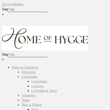
Gå til indholdet
Søg
×
Fri fragt i Danmark ved køb over 599 kr.
Søg
×
Bolig og Indretning
Belysning
Lysestager
Lysestager
Lyshuse
Lysholder & Spyd
Stearinlys
Vaser
Nips & Figurer
Pynt