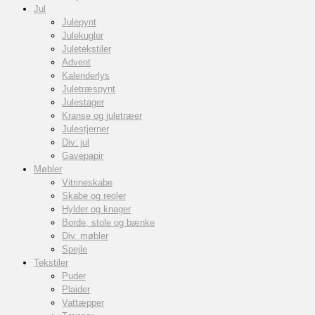
Jul
Julepynt
Julekugler
Juletekstiler
Advent
Kalenderlys
Juletræspynt
Julestager
Kranse og juletræer
Julestjerner
Div. jul
Gavepapir
Møbler
Vitrineskabe
Skabe og reoler
Hylder og knager
Borde, stole og bænke
Div. møbler
Spejle
Tekstiler
Puder
Plaider
Vattæpper