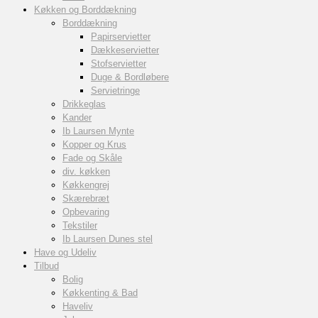
Køkken og Borddækning
Borddækning
Papirservietter
Dækkeservietter
Stofservietter
Duge & Bordløbere
Servietringe
Drikkeglas
Kander
Ib Laursen Mynte
Kopper og Krus
Fade og Skåle
div. køkken
Køkkengrej
Skærebræt
Opbevaring
Tekstiler
Ib Laursen Dunes stel
Have og Udeliv
Tilbud
Bolig
Køkkenting & Bad
Haveliv