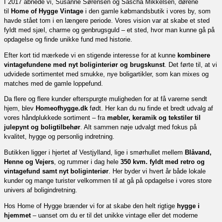
I 2017 åbnede vi, Susanne Sørensen og Sascha Mikkelsen, dørene
til
Home of Hygge Vintage
i den gamle købmandsbutik i vores by, som
havde stået tom i en længere periode. Vores vision var at skabe et sted
fyldt med sjæl, charme og genbrugsguld – et sted, hvor man kunne gå på
opdagelse og finde unikke fund med historie.
Efter kort tid mærkede vi en stigende interesse for at kunne
kombinere
vintagefundene med nyt boliginteriør og brugskunst
. Det førte til, at vi
udvidede sortimentet med smukke, nye boligartikler, som kan mixes og
matches med de gamle loppefund.
Da flere og flere kunder efterspurgte muligheden for at få varerne sendt
hjem, blev
Homeofhygge.dk
født. Her kan du nu finde et bredt udvalg af
vores håndplukkede sortiment – fra
møbler, keramik og tekstiler til
julepynt og boligtilbehør
. Alt sammen nøje udvalgt med fokus på
kvalitet, hygge og personlig indretning.
Butikken ligger i hjertet af Vestjylland, lige i smørhullet mellem
Blåvand,
Henne og Vejers
, og rummer i dag hele
350 kvm. fyldt med retro og
vintagefund samt nyt boliginteriør
. Her byder vi hvert år både lokale
kunder og mange turister velkommen til at gå på opdagelse i vores store
univers af boligindretning.
Hos Home of Hygge brænder vi for at skabe den helt rigtige
hygge i
hjemmet
– uanset om du er til det unikke vintage eller det moderne