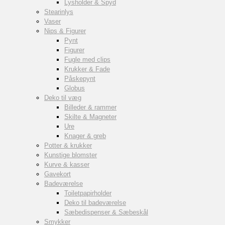
Lysholder & Spyd
Stearinlys
Vaser
Nips & Figurer
Pynt
Figurer
Fugle med clips
Krukker & Fade
Påskepynt
Globus
Deko til væg
Billeder & rammer
Skilte & Magneter
Ure
Knager & greb
Potter & krukker
Kunstige blomster
Kurve & kasser
Gavekort
Badeværelse
Toiletpapirholder
Deko til badeværelse
Sæbedispenser & Sæbeskål
Smykker