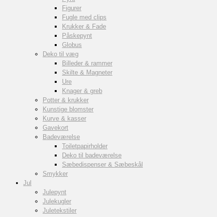
Figurer
Fugle med clips
Krukker & Fade
Påskepynt
Globus
Deko til væg
Billeder & rammer
Skilte & Magneter
Ure
Knager & greb
Potter & krukker
Kunstige blomster
Kurve & kasser
Gavekort
Badeværelse
Toiletpapirholder
Deko til badeværelse
Sæbedispenser & Sæbeskål
Smykker
Jul
Julepynt
Julekugler
Juletekstiler