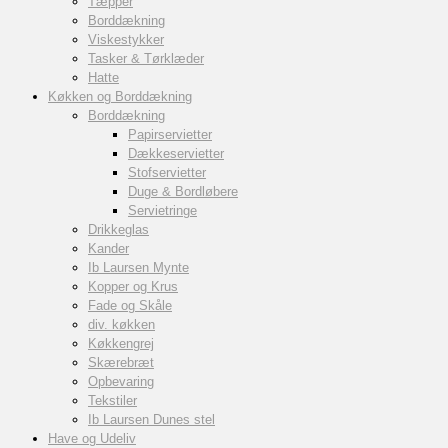
Tæpper
Borddækning
Viskestykker
Tasker & Tørklæder
Hatte
Køkken og Borddækning
Borddækning
Papirservietter
Dækkeservietter
Stofservietter
Duge & Bordløbere
Servietringe
Drikkeglas
Kander
Ib Laursen Mynte
Kopper og Krus
Fade og Skåle
div. køkken
Køkkengrej
Skærebræt
Opbevaring
Tekstiler
Ib Laursen Dunes stel
Have og Udeliv