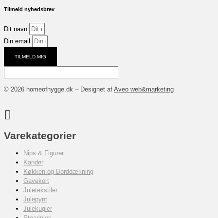
Tilmeld nyhedsbrev
Dit navn
Din email
TILMELD MIG
© 2026 homeofhygge.dk – Designet af
Aveo web&marketing
Varekategorier
Nips & Figurer
Kander
Køkken og Borddækning
Gavekort
Juletekstiler
Julepynt
Julekugler
Stearinlys