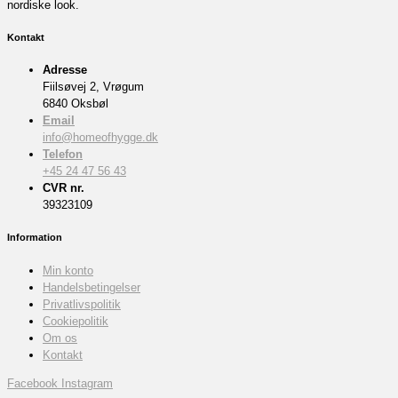
nordiske look.
Kontakt
Adresse
Fiilsøvej 2, Vrøgum
6840 Oksbøl
Email
info@homeofhygge.dk
Telefon
+45 24 47 56 43
CVR nr.
39323109
Information
Min konto
Handelsbetingelser
Privatlivspolitik
Cookiepolitik
Om os
Kontakt
Facebook
Instagram