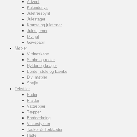
Advent
Kalenderlys
Juletræspynt
Julestager
Kranse og juletræer
Julestjerner
Div. jul
Gavepapir
Møbler
Vitrineskabe
Skabe og reoler
Hylder og knager
Borde, stole og bænke
Div. møbler
Spejle
Tekstiler
Puder
Plaider
Vattæpper
Tæpper
Borddækning
Viskestykker
Tasker & Tørklæder
Hatte