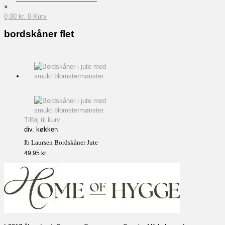
×
0,00
kr.
0
Kurv
bordskåner flet
Tilføj til kurv
div. køkken
Ib Laursen Bordskåner Jute
49,95
kr.