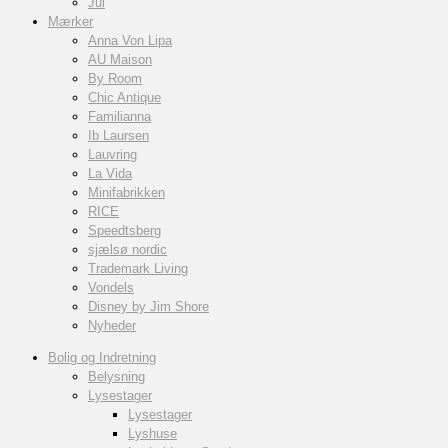
Jul
Mærker
Anna Von Lipa
AU Maison
By Room
Chic Antique
Familianna
Ib Laursen
Lauvring
La Vida
Minifabrikken
RICE
Speedtsberg
sjælsø nordic
Trademark Living
Vondels
Disney by Jim Shore
Nyheder
Bolig og Indretning
Belysning
Lysestager
Lysestager
Lyshuse