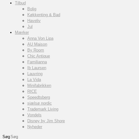
Tilbud
Bolig
Køkkenting & Bad
Haveliv
Jul
Mærker
Anna Von Lipa
AU Maison
By Room
Chic Antique
Familianna
Ib Laursen
Lauvring
La Vida
Minifabrikken
RICE
Speedtsberg
sjælsø nordic
Trademark Living
Vondels
Disney by Jim Shore
Nyheder
Søg